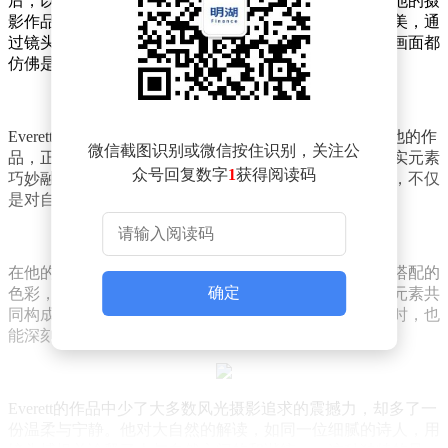
后，以其深厚的绘画功底为摄影作品注入了新的灵魂。他的摄
影作品，不再是简单的一瞬定格，而是将风景的如画之美，通
过镜头语言，展现得淋漓尽致。在他的镜头下，每一帧画面都
仿佛是一幅精心构图的画作，引人入胜。
Everett认为，现实与超现实之间，往往只有一线之隔。他的作
微信截图识别或微信按住识别，关注公
品，正是这条界限上的精彩跨越。他将现实风景与超现实元素
众号回复数字
1
获得阅读码
巧妙融合，创造出既真实又梦幻的视觉体验。这些作品，不仅
是对自然之美的捕捉，更是对人类想象力的致敬。
在他的作品中，观众可以欣赏到层次分明的构图、和谐搭配的
确定
色彩，以及通过线条和色彩巧妙引导的视线流动。这些元素共
同构成了一个个引人入胜的视觉故事，让人在欣赏的同时，也
能深刻感受到作品背后蕴含的意义。
Everett的作品中少了大多数风光摄影追求的震撼力，却多了一
份温柔与宁静。他对大自然的解读，如同一位细腻的诗人，用