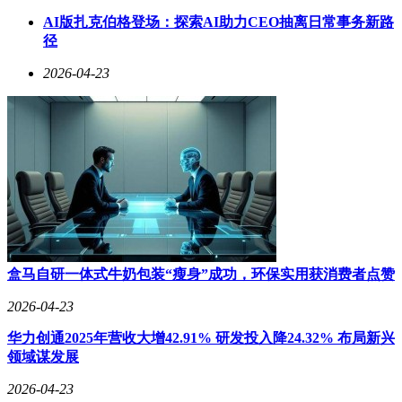
镜头捕捉并诠释了人与自然之间的和谐统一。这种独特的风
格，使得他的作品在众多风光摄影中脱颖而出，成为一道亮丽
AI版扎克伯格登场：探索AI助力CEO抽离日常事务新路
的风景线。
径
2026-04-23
Everett的摄影作品，不仅是一场视觉盛宴，更是一次心灵的洗
礼。他通过将绘画经验与摄影理念融会贯通，创造出了独特的
视觉体验。这种体验，让观众在欣赏作品的同时，也能感受到
艺术家对自然的敬畏与热爱，以及对人类想象力的无限憧憬。
盒马自研一体式牛奶包装“瘦身”成功，环保实用获消费者点赞
2026-04-23
华力创通2025年营收大增42.91% 研发投入降24.32% 布局新兴
领域谋发展
2026-04-23