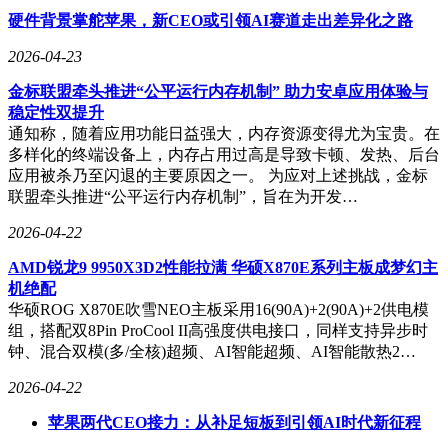
硬件背景掌舵苹果，新CEO或引领AI赛道走出差异化之路
2026-04-23
金标联盟牵头推进“公平运行内存机制” 助力安卓应用体验与
稳定性双提升
通知称，随着应用功能日益强大，内存资源变得尤为宝贵。在
多样化的终端设备上，内存占用过高是导致卡顿、发热、后台
应用被杀乃至闪退的主要原因之一。 为应对上述挑战，金标
联盟牵头推进“公平运行内存机制”，旨在为开发…
2026-04-22
AMD锐龙9 9950X3D2性能拉满 华硕X870E系列主板成梦幻主
机绝配
华硕ROG X870E吹雪NEO主板采用16(90A)+2(90A)+2供电模
组，搭配双8Pin ProCool II高强度供电接口，同样支持异步时
钟、混合双模(多/全核)超频、AI智能超频、AI智能散热2…
2026-04-22
苹果两代CEO接力：从补足短板到引领AI时代新征程