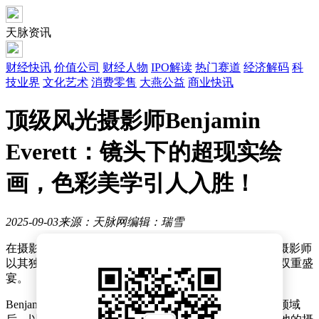
天脉资讯
财经快讯
价值公司
财经人物
IPO解读
热门赛道
经济解码
科
技业界
文化艺术
消费零售
大燕公益
商业快讯
顶级风光摄影师Benjamin
Everett：镜头下的超现实绘
画，色彩美学引人入胜！
2025-09-03
来源：天脉网
编辑：瑞雪
在摄影艺术的浩瀚星空中，一位名叫Benjamin Everett的摄影师
以其独树一帜的风格，为观众带来了一场视觉与心灵的双重盛
宴。
Benjamin Everett，这位曾经的风景画家，转身投入摄影领域