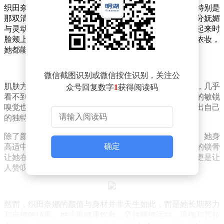
织田奈娜拥有典型的日系甜美外貌，五官精致且柔和，特别是
那双清澈明亮的大眼睛，眼角微微上扬，为她平添了几分妩媚
与灵动。她的鼻梁高挺却不显突兀，嘴唇饱满自然，笑起来时
脸颊上的酒窝更是让人心生亲近之感。无论是淡妆还是浓妆，
她都能轻松驾驭，展现出多变的风格。
微信截图识别或微信按住识别，关注公
肌肤方面，织田奈娜同样令人羡慕。她的皮肤白皙透亮，几乎
众号回复数字
1
获得阅读码
看不到任何瑕疵，在镜头前总是光彩夺目。她对于时尚的敏锐
嗅觉也体现在穿搭上，无论是休闲装还是礼服，都能穿出自己
的独特风格，展现出非凡的魅力。
除了颜值，织田奈娜的身材也是她备受瞩目的原因之一。她身
确定
高适中，骨架匀称，比例完美。优美的肩颈线条和分明的锁骨
让她在穿露肩装时格外迷人。纤细的腰肢和修长的腿部更是让
人赞叹不已，整体身形健康而紧致。
然而，织田奈娜的颜值与身材并非天生如此，而是她长期努力
和自律的结果。她注重健康饮食，坚持规律运动，瑜伽和普拉