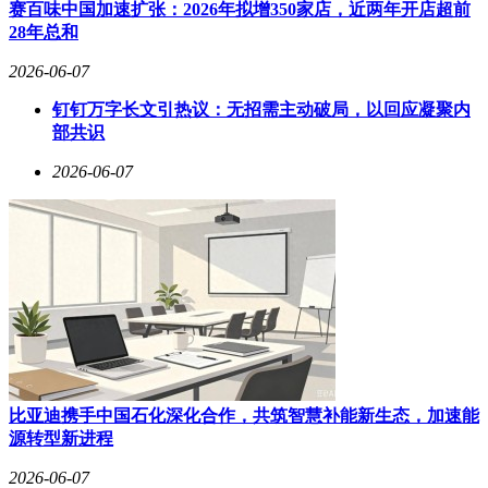
提更是她的日常锻炼项目。这些习惯不仅帮助她保持了良好的
赛百味中国加速扩张：2026年拟增350家店，近两年开店超前
体态和肌肤状态，更让她在镜头前始终保持着最佳状态。
28年总和
2026-06-07
在娱乐圈这个竞争激烈的市场中，织田奈娜凭借着自己的努力
钉钉万字长文引热议：无招需主动破局，以回应凝聚内
和才华脱颖而出，成为了许多人心中的女神。她的美不仅体现
部共识
在外在的颜值和身材上，更在于她由内而外散发出的自信和气
2026-06-07
质。这种独特的美让她在舞台上更加耀眼，也让她在观众心中
留下了深刻的印象。
比亚迪携手中国石化深化合作，共筑智慧补能新生态，加速能
源转型新进程
2026-06-07