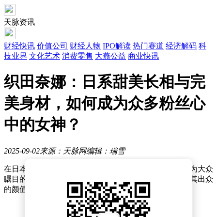
天脉资讯
财经快讯
价值公司
财经人物
IPO解读
热门赛道
经济解码
科
技业界
文化艺术
消费零售
大燕公益
商业快讯
织田奈娜：日系甜美长相与完
美身材，如何成为众多粉丝心
中的女神？
2025-09-02
来源：天脉网
编辑：瑞雪
在日本娱乐圈，织田奈娜这个名字近年来愈发闪耀，成为大众
瞩目的焦点。她不仅以卓越的演技赢得了观众的喜爱，其出众
的颜值与身材更是成为了媒体和粉丝热议的话题。