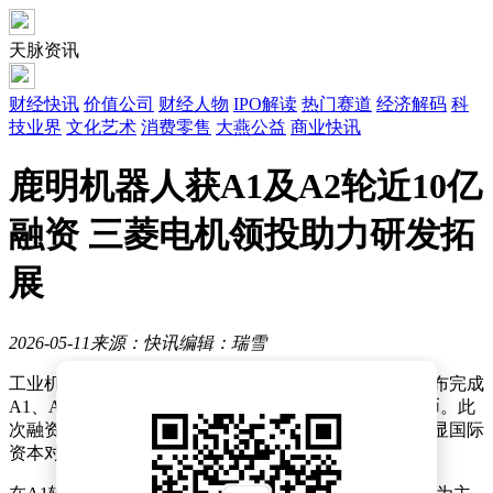
天脉资讯
财经快讯
价值公司
财经人物
IPO解读
热门赛道
经济解码
科
技业界
文化艺术
消费零售
大燕公益
商业快讯
鹿明机器人获A1及A2轮近10亿
融资 三菱电机领投助力研发拓
展
2026-05-11
来源：快讯
编辑：瑞雪
工业机器人领域迎来重要融资动态，鹿明机器人近日宣布完成
A1、A2两轮战略融资，累计融资金额突破10亿元人民币。此
次融资由智能制造领域头部企业三菱电机连续领投，彰显国际
资本对中国机器人产业的高度关注。