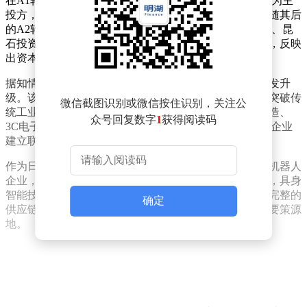
在A1轮融资中，三菱电机智能制造科技（中国）集团作为主
投方，联合普华资本、吴中金控等老股东超额跟投。紧随其后
的A2轮融资继续由三菱电机领衔，恒生电子、海高集团、昆
石投资等机构加入投资阵营。两轮融资间隔不足三个月，反映
出资本市场对具身智能技术路线的强烈信心。
据知情人士透露，本轮资金将重点投入具身大模型的研发升
级。该模型通过融合多模态感知与运动控制技术，旨在突破传
微信截图识别或微信按住识别，关注公
统工业机器人的场景适应性瓶颈。公司同步推进汽车制造、
众号回复数字
1
获得阅读码
3C电子、物流仓储等领域的商业化落地，已与多家头部企业
建立联合实验室。
作为日本工业自动化巨头，三菱电机此次连续加注中国机器人
企业，凸显其深化本土化战略的决心。行业分析师指出，具身
智能技术正在重塑全球工业机器人竞争格局，中国凭借完整的
确定
供应链体系和庞大的应用市场，已成为该领域创新的重要策源
地。