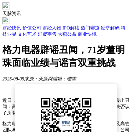
天脉资讯
财经快讯
价值公司
财经人物
IPO解读
热门赛道
经济解码
科
技业界
文化艺术
消费零售
大燕公益
商业快讯
格力电器辟谣丑闻，71岁董明
珠面临业绩与谣言双重挑战
2025-08-05
来源：天脉网
编辑：瑞雪
近日，格力电器针对网络上流传的一篇文章《格力空调爆出丑
闻：高管涉嫌勾结骗取侨商资金》发表了正式声明，坚决否认
了所有指控，并指出这些指控纯属造谣诽谤。
格力电器在声明中明确表示，经过内部详细核查，公司及高管
团队与文章中提到的张某利之间不存在任何不正当关系。公司