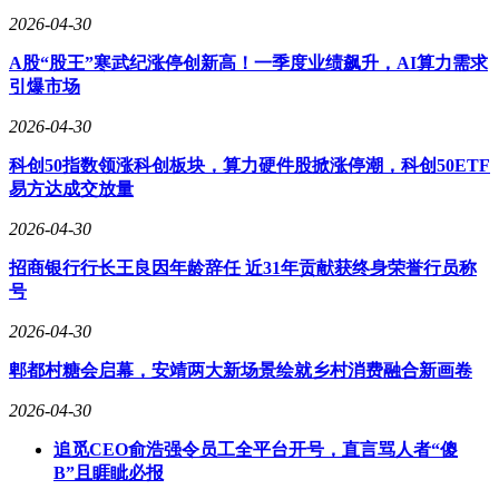
2026-04-30
格力电器在国际化进程上也显得相对滞后。与美的、海尔等竞
争对手相比，格力电器的海外收入占比远低于同行。2024年，
A股“股王”寒武纪涨停创新高！一季度业绩飙升，AI算力需求
格力电器的外销主营业务收入仅占总营收的不到15%，而美的
引爆市场
和海尔的海外收入占比则分别高达41.52%和近五成。这也意
味着，格力电器在出海之路上仍需付出更多努力。
2026-04-30
科创50指数领涨科创板块，算力硬件股掀涨停潮，科创50ETF
随着国内空调市场竞争的日益激烈和房地产行业的调整，格力
易方达成交放量
电器在国内市场的发展空间也受到了一定程度的挤压。如何在
保持国内市场领先地位的同时，加快国际化步伐并推动多元化
2026-04-30
发展，将是格力电器未来面临的重要挑战。
招商银行行长王良因年龄辞任 近31年贡献获终身荣誉行员称
号
2026-04-30
郫都村糖会启幕，安靖两大新场景绘就乡村消费融合新画卷
2026-04-30
追觅CEO俞浩强令员工全平台开号，直言骂人者“傻
B”且睚眦必报