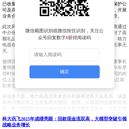
已收集相关证据并向公安机关报案，决心通过法律手段保护公
司及高管的合法权益。同时，格力电器也提醒合作伙伴，开展
业务合作应直接联系官方渠道，避免受到中介或个人误导。
此次风波的源头是一篇网络文章，其中提到一位海外侨商通过
微信截图识别或微信按住识别，关注公
中介张某利试图获得格力空调在海外的经销权，但在支付了高
众号回复数字
1
获得阅读码
额礼品费用后，却未能获得经销权，且礼品也无法退回。格力
电器在声明中严词反驳了这一说法，强调公司及高管与此事无
关。
值得注意的是，尽管面临这样的谣言风波，格力电器的董事长
董明珠依然坚守在管理一线。尽管已经71岁，董明珠在今年早
确定
些时候还透露，她已为公司找到了接班人选，并正在不同的岗
位上进行锻炼。不过，在今年4月，董明珠将格力电器的总裁
职务交给了张伟，自己则继续担任董事长。
在业务方面，格力电器近年来也在积极推进多元化布局，涵盖
家用消费品和工业装备两大领域。然而，从最新的业绩数据来
看，格力电器的营收结构仍较为依赖消费电器板块，尤其是空
调业务。2024年，格力电器的营业总收入为1900.38亿元，同
科大讯飞2025年成绩亮眼：回款现金流双高，大模型突破引领
比下滑7.31%，尽管净利润有所上升，但消费电器板块的营收
战略业务增长
占比仍高达78.54%。