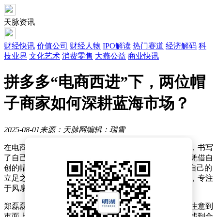
天脉资讯
财经快讯
价值公司
财经人物
IPO解读
热门赛道
经济解码
科
技业界
文化艺术
消费零售
大燕公益
商业快讯
拼多多“电商西进”下，两位帽
子商家如何深耕蓝海市场？
2025-08-01
来源：天脉网
编辑：瑞雪
在电商江湖中，两位创业者以独特的视角和坚定的信念，书写
了自己的成功篇章。郑磊磊，一个浙江衢州的年轻人，凭借自
创的帽子品牌“大头星球”，在竞争激烈的市场中找到了自己的
立足之地。而郑明亮，则在福建开启了自己的电商之旅，专注
于风扇遮阳帽这一小众领域，同样收获了不俗的成绩。
郑磊磊的故事始于一次偶然的发现。在调研市场时，他注意到
市面上帽子的尺寸普遍偏小，许多大头围的消费者难以找到合