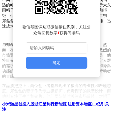
适的帽子。这个痛点激发了他的创业灵感，他决定专注于大头
围帽子市场，填补这一空白。尽管起初遭遇了不少质疑和拒
绝，但他坚信这是一个未被充分开发的蓝海市场。2022年初，
郑磊磊在拼多多开设了第一家专门销售大头围帽子的店铺，迅
速成为了该领域的佼佼者。
微信截图识别或微信按住识别，关注公
众号回复数字
1
获得阅读码
与郑磊磊不同，郑明亮选择了均码帽子作为事业的起点。然
而，在电商行业的摸爬滚打中，他逐渐意识到，要想在激烈的
市场竞争中脱颖而出，必须寻找差异化的发展路径。于是，他
将目光转向了风扇遮阳帽这一小众领域，专注于满足特定人群
确定
的需求。事实证明，他的选择是正确的。这款兼具遮阳和降温
功能的风扇帽，迅速赢得了田间地头、建筑工地等户外劳动者
的青睐。
在品质把控上，两位创业者都展现出了极高的专业性和严谨态
度。郑磊磊的妻子作为专业摄影师，负责帽子的款型设计，而
他则专注于生产和销售。他们团队随时关注市场反馈，对帽子
进行细节调整，确保每一款产品都能满足消费者的需求。同
小米瀚星创投入股浙江星利行新能源 注册资本增至1.3亿引关
样，郑明亮也对自己的风扇遮阳帽品质要求极高，他提供
注
了“一年保修”的承诺，确保产品的可靠性和耐用性。