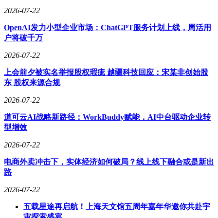
2026-07-22
OpenAI发力小型企业市场：ChatGPT服务计划上线，周活用
拼多多的平台支持为两位创业者的成功提供了有力保障。郑磊
户将破千万
磊表示，拼多多的规则简单明了，助力效果显著。在平台的帮
助下，他的店铺迅速成长，成为了增速最快的渠道之一。而郑
2026-07-22
明亮也受益于拼多多的物流中转费减免政策，大大降低了偏远
上会前夕被实名举报股权瑕疵 越疆科技回应：宋某非创始股
地区的运费成本，进一步拓展了市场。
东 股权来源合规
随着拼多多“千亿扶持”计划的持续加码，电商西进的步伐不断
2026-07-22
加快。这为像郑磊磊和郑明亮这样的品质商家打开了更广袤的
市场增量空间。数据显示，2025年上半年，发往偏远地区的订
道可云AI战略新路径：WorkBuddy赋能，AI中台驱动企业转
单同比增长显著，运费成本大幅降低。这不仅提升了商家的盈
型增效
利能力，也为消费者带来了更多优质的选择。
2026-07-22
电商外卖冲击下，实体经济如何破局？线上线下融合或是新出
在郑磊磊的办公桌上，已经堆满了即将上市的冬季保暖毛绒帽
路
子。他表示，团队已经开始着手布局冬季市场，力求在新的一
年里再创佳绩。而郑明亮则庆幸自己找到了远离红海的“一亩
2026-07-22
三分地”，用一顶小小的风扇帽，在拼多多上开辟了一条通往
五载星途再启航！上海天文馆五周年嘉年华邀你共赴宇
稳定利润的蹊径。如今，他已经回到老家与妻子团聚，过上了
宙探索盛宴