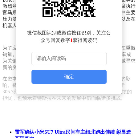
激烈竞争，进一步压缩了特斯拉的市场份额。特斯拉首席执行
官马斯克坦诚表示，公司预计将经历数个艰难季度，其中主要
压力源自汽车业务的萎缩、自动驾驶领域的监管难题，以及在
机器人业务初期可能面临的负毛利率。
微信截图识别或微信按住识别，关注公
众号回复数字
1
获得阅读码
为了应对当前的困境，特斯拉已规划了一系列策略，旨在重振
销量。其中，推出长轴距版Model YL车型及一款平价新车成
为关键举措。特斯拉还计划在自动驾驶技术和机器人领域寻求
新的突破，以期为公司带来新的增长点。
确定
在资本市场方面，特斯拉的股价也受到了财报数据不佳的影
响。截至7月24日美股收盘，特斯拉股价下跌8%，报收于
305.3美元。这一跌幅不仅反映了投资者对特斯拉当前业绩的
担忧，也预示着特斯拉在未来的发展中仍面临诸多挑战。
雷军确认小米SU7 Ultra民间车主纽北跑出佳绩 彰显造