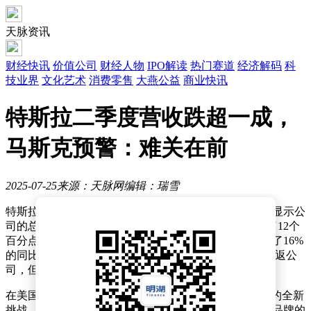
天脉资讯
财经快讯
价值公司
财经人物
IPO解读
热门赛道
经济解码
科
技业界
文化艺术
消费零售
大燕公益
商业快讯
特斯拉二季度营收跌超一成，
马斯克预警：难关在前
2025-07-25
来源：天脉网
编辑：瑞雪
特斯拉近日揭晓了其2025年第二季度的财务报告，数据显示公
司的总体营收下滑至225亿美元，与去年同期相比减少了12个
百分点。尤为突出的是，其核心的汽车业务营收也遭遇了16%
的同比降幅，降至166.7亿美元。尽管创始人马斯克已重返公
司，但特斯拉的销量依然未能摆脱下滑的态势。
在美国市场，特斯拉正面临“大而美”法案生效后所带来的全新
挑战。而在中国及欧洲市场，来自小米、比亚迪等国产品牌的