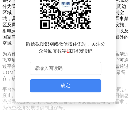
根据《无人驾驶航空器飞行管理暂行条例》第十九条，空域划
分为管制与适飞两类。真高120米以上空域、空中禁区及周边
区域、军用超低空飞行区域等八类特殊区域被划定为管制空
域，具体包括：机场周边区域、国界线向内一定范围、军事禁
区及周边、重要军工设施与核设施、发电厂等公共基础设施、
射电天文台等电磁敏感设施、革命纪念地与文物保护区，以及
国家空中交通管理领导机构规定的其他区域。除上述区域外的
空域，微型、轻型及小型无人机可依法飞行。
微信截图识别或微信按住识别，关注公
众号回复数字
1
获得阅读码
为方便用户查询，江西省军民融合公共服务平台已上线高清适
飞空域范围图，涵盖全省及各设区市详细边界说明。用户可通
过平台下载图件，精准掌握飞行区域。同时，飞行活动需通过
UOM无人机综合监管平台完成实名登记、计划报备及记录留
存，确保飞行全程可追溯。
确定
平台特别提醒，2026年5月14日零时起，旧版空域规划将同步
废止。无人机飞手需提前对照新版地图规划航线，避免因信息
滞后导致违规飞行。此次调整旨在平衡安全监管与飞行需求，
为低空经济发展提供制度保障。