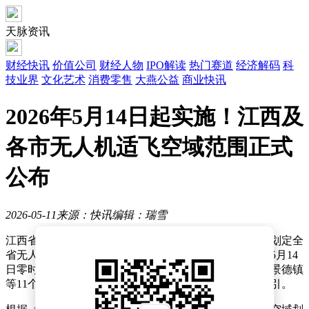
天脉资讯
财经快讯
价值公司
财经人物
IPO解读
热门赛道
经济解码
科
技业界
文化艺术
消费零售
大燕公益
商业快讯
2026年5月14日起实施！江西及
各市无人机适飞空域范围正式
公布
2026-05-11
来源：快讯
编辑：瑞雪
江西省军民融合公共服务平台近日发布重要公告，正式划定全
省无人驾驶航空器适飞空域范围，新版规划将于2026年5月14
日零时起正式实施。此次调整涉及全省及南昌、九江、景德镇
等11个设区市，为无人机飞行活动提供更清晰的合规指引。