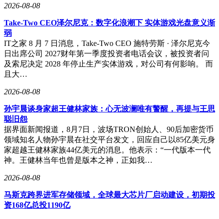
2026-08-08
Take-Two CEO泽尔尼克：数字化浪潮下 实体游戏光盘意义渐
弱
IT之家 8 月 7 日消息，Take-Two CEO 施特劳斯 · 泽尔尼克今
日出席公司 2027财年第一季度投资者电话会议，被投资者问
及索尼决定 2028 年停止生产实体游戏，对公司有何影响。 而
且大…
2026-08-08
孙宇晨谈身家超王健林家族：心无波澜唯有警醒，再提与王思
聪旧怨
据界面新闻报道，8月7日，波场TRON创始人、90后加密货币
领域知名人物孙宇晨在社交平台发文，回应自己以85亿美元身
家超越王健林家族44亿美元的消息。他表示：“一代版本一代
神。王健林当年也曾是版本之神，正如我…
2026-08-08
马斯克跨界进军存储领域，全球最大芯片厂启动建设，初期投
资168亿总投1190亿