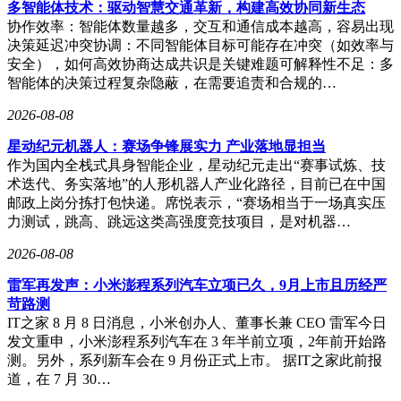
多智能体技术：驱动智慧交通革新，构建高效协同新生态
协作效率：智能体数量越多，交互和通信成本越高，容易出现
决策延迟冲突协调：不同智能体目标可能存在冲突（如效率与
安全），如何高效协商达成共识是关键难题可解释性不足：多
智能体的决策过程复杂隐蔽，在需要追责和合规的…
2026-08-08
星动纪元机器人：赛场争锋展实力 产业落地显担当
作为国内全栈式具身智能企业，星动纪元走出“赛事试炼、技
术迭代、务实落地”的人形机器人产业化路径，目前已在中国
邮政上岗分拣打包快递。席悦表示，“赛场相当于一场真实压
力测试，跳高、跳远这类高强度竞技项目，是对机器…
2026-08-08
雷军再发声：小米澎程系列汽车立项已久，9月上市且历经严
苛路测
IT之家 8 月 8 日消息，小米创办人、董事长兼 CEO 雷军今日
发文重申，小米澎程系列汽车在 3 年半前立项，2年前开始路
测。另外，系列新车会在 9 月份正式上市。 据IT之家此前报
道，在 7 月 30…