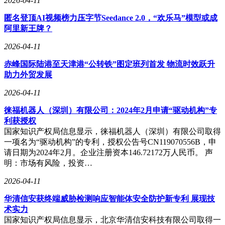
2026-04-11
困户脱贫，成为了养鸡行业的佼佼者。
匿名登顶AI视频榜力压字节Seedance 2.0，“欢乐马”模型或成
阿里新王牌？
然而，这次的“胖都来”事件，让赵亮多年积累的好形象受到严
2026-04-11
重冲击。面对舆论压力，赵亮工作室迅速回应，称录制祝福视
频时仅核实了品牌工商资质，未深入了解其历史经营问题。赵
赤峰国际陆港至天津港“公转铁”图定班列首发 物流时效跃升
亮本人也发布致歉视频，诚恳地表示自己的草率让支持者失
助力外贸发展
望，并给品牌方带来了麻烦。尽管如此，仍有不少网友认为他
即使没收钱，也应对合作对象进行更深入的调查，不能如此草
2026-04-11
率。
徕福机器人（深圳）有限公司：2024年2月申请“驱动机构”专
利获授权
国家知识产权局信息显示，徕福机器人（深圳）有限公司取得
此次事件也引发了公众对明星商业合作的关注与讨论。赵亮此
一项名为“驱动机构”的专利，授权公告号CN119070556B，申
前因养鸡事业树立起的正面形象，让人们对他的道德标准有了
请日期为2024年2月。企业注册资本146.72172万人民币。 声
更高要求。当他出现这样的“失误”时，公众自然会感到格外失
明：市场有风险，投资…
望与愤怒。这也提醒了众多明星和公众人物，在接商业合作
2026-04-11
时，一定要谨慎选择，对合作方进行全面考察，以免因一时疏
忽而损害自己的名誉。
华清信安获终端威胁检测响应智能体安全防护新专利 展现技
术实力
国家知识产权局信息显示，北京华清信安科技有限公司取得一