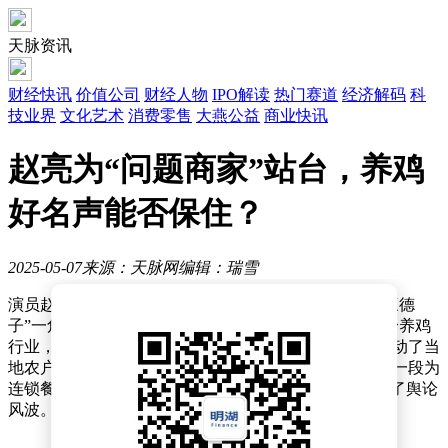
天脉资讯
财经快讯
价值公司
财经人物
IPO解读
热门赛道
经济解码
科
技业界
文化艺术
消费零售
大燕公益
商业快讯
赵亮为“问题商家”站台，养鸡
好名声能否保住？
2025-05-07
来源：天脉网
编辑：瑞雪
演员赵亮，曾因在电视剧《康熙微服私访记》中饰演“三德
子”一角而广受欢迎，却在演艺事业巅峰之际，选择投身养鸡
行业，通过多年的不懈努力，不仅自己事业有成，还带动了当
地农户脱贫致富，赢得了广泛赞誉。然而，近日赵亮因一段为
连锁餐饮品牌“胖都来”录制的开业祝福视频，意外陷入了舆论
风波。