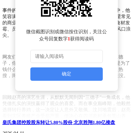
事件的导火索是赵亮为“胖都来”录制的祝福视频。视频中，他
笑容满面，用地道的川渝方言送上诚挚祝福。这本是明星常见
的商业合作，然而，“胖都来”却被网友曝出后厨脏乱、食材发
霉、员工无健康证等多重问题，一时间，赵亮被推上了风口浪
微信截图识别或微信按住识别，关注公
尖。
众号回复数字
1
获得阅读码
网友们对赵亮的指责声四起，纷纷表示失望与不解：“三德
子，你怎么能给这样的黑心商家站台？”“赵亮老师，你是为了
钱什么都不顾了吗？”话题#赵亮为胖都来道歉#迅速登上热
确定
搜，阅读量突破2亿，评论区更是被愤怒与失望的言论淹没。
回顾赵亮的演艺生涯，从默默无闻到因“三德子”一角成名，他
凭借扎实的演技赢得了观众的喜爱。而在事业巅峰期，他毅然
选择转行养鸡，这一决定让人意外又敬佩。汶川地震后，赵亮
看到灾区养殖产业受损严重，便决心在四川农村承包荒山养
鸡，帮助乡亲们脱贫。创业初期困难重重，但他坚持不懈，最
皇氏集团控股股东转让5.80%股份 北京胜翔1.80亿接盘
终让养鸡场走上正轨，不仅自己致富，还带动了当地288个贫