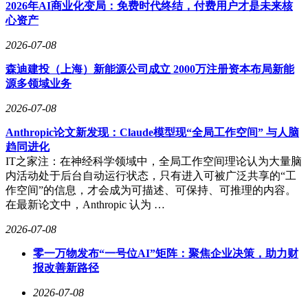
2026年AI商业化变局：免费时代终结，付费用户才是未来核
装备、军民融合及科研领域。另一款电力量子气体监测设备则
心资产
凭借其高灵敏度和稳定性，有望打破外资品牌在高压设备监测
市场的垄断地位。
2026-07-08
据公司副总经理陈康介绍，量感智能的技术路线以光量子增强
森迪建投（上海）新能源公司成立 2000万注册资本布局新能
为核心，该技术可在室温条件下运行，具有显著的工程应用优
源多领域业务
势。团队经过十余年研究，已形成从原理验证到工程实践的完
2026-07-08
整技术链条。例如，其研发的微型光量子陀螺仪核心部件仅米
粒大小，却能达到导航级精度，去年已完成外场星载测试验
Anthropic论文新发现：Claude模型现“全局工作空间” 与人脑
证。在气体监测领域，公司提出的量子增强检测方案已通过第
趋同进化
三方认证，相关产品已获得电网客户认可。
IT之家注：在神经科学领域中，全局工作空间理论认为大量脑
内活动处于后台自动运行状态，只有进入可被广泛共享的“工
目前量感智能处于小批量试制阶段，已向电网公司、航天院所
作空间”的信息，才会成为可描述、可保持、可推理的内容。
等客户交付少量订单。陈康表示，公司下一步将围绕三个方面
在最新论文中，Anthropic 认为 …
展开布局：一是持续优化量子传感器产品，推动军民两用市场
覆盖；二是加强市场培育，通过典型应用场景复制实现业务增
2026-07-08
长；三是扩充科研与市场团队，借助资本力量加速技术迭代与
市场拓展。
零一万物发布“一号位AI”矩阵：聚焦企业决策，助力财
报改善新路径
投资方对量感智能的发展前景给予高度评价。孚腾资本认为，
量子测量是量子科技产业化路径最清晰的领域之一，量感智能
2026-07-08
团队在量子传感领域的技术突破已形成明确的产业化基础。六