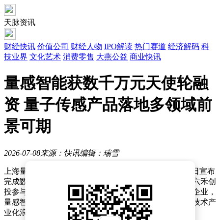
天脉资讯
财经快讯
价值公司
财经人物
IPO解读
热门赛道
经济解码
科
技业界
文化艺术
消费零售
大燕公益
商业快讯
量感智能获数千万元天使轮融
资 量子传感产品落地多领域前
景可期
2026-07-08
来源：快讯
编辑：瑞雪
上海量感智能科技有限公司（以下简称“量感智能”）近日宣布
完成数千万元天使轮融资，本轮融资由孚腾资本领投，六禾创
投参与跟投。作为一家专注于量子传感领域的新兴科技企业，
量感智能凭借其独特的技术路线和产品布局，正在量子技术产
业化浪潮中崭露头角。