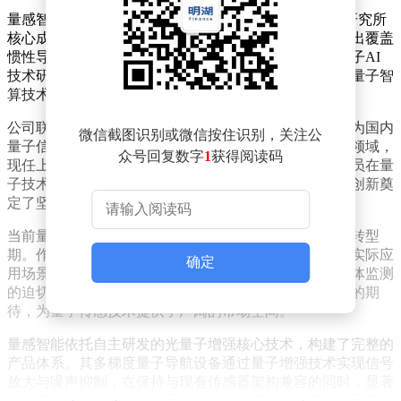
量感智能成立于2023年9月，由上海交通大学量子感知研究所
核心成员孵化组建。公司团队深耕量子传感领域，已推出覆盖
惯性导航、气体监测等市场的系列产品，并同步推进量子AI
技术研发与商业化应用。其核心优势在于将量子传感与量子智
算技术相结合，致力于开发新一代量子智能传感器。
公司联合创始团队均来自上海交通大学，其中创始人作为国内
微信截图识别或微信按住识别，关注公
量子信息科技研究的先行者，自上世纪90年代便投身该领域，
众号回复数字
1
获得阅读码
现任上海交大量子感知与信息处理研究所所长。团队成员在量
子技术领域拥有超过十五年的研究积累，为公司的技术创新奠
定了坚实基础。
当前量子技术正处于从实验室研究向产业化应用的关键转型
期。作为量子信息三大方向之一，量子传感因其更贴近实际应
确定
用场景，成为技术落地最快的领域。电力行业对痕量气体监测
的迫切需求，以及惯性导航领域对高精度低成本陀螺仪的期
待，为量子传感技术提供了广阔的市场空间。
量感智能依托自主研发的光量子增强核心技术，构建了完整的
产品体系。其多梯度量子导航设备通过量子增强技术实现信号
放大与噪声抑制，在保持与现有传感器架构兼容的同时，显著
提升了产品性能。该设备已突破国内工艺瓶颈，可应用于高端