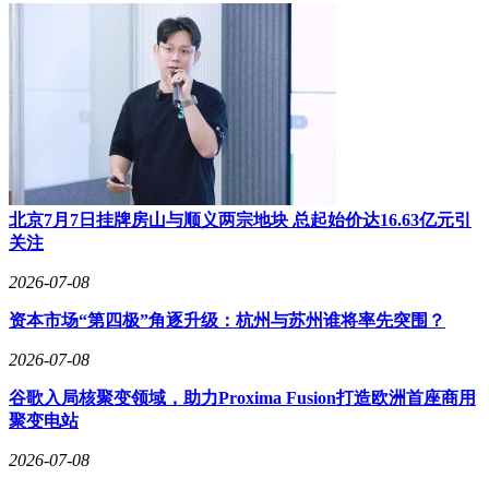
禾创投则指出，量子信息技术正迎来工程化落地的关键拐点，
量感智能在量子增敏测量技术上的机理创新，使其在高精度导
航定位、气体监测等场景具备显著竞争优势。
北京7月7日挂牌房山与顺义两宗地块 总起始价达16.63亿元引
关注
2026-07-08
资本市场“第四极”角逐升级：杭州与苏州谁将率先突围？
2026-07-08
谷歌入局核聚变领域，助力Proxima Fusion打造欧洲首座商用
聚变电站
2026-07-08