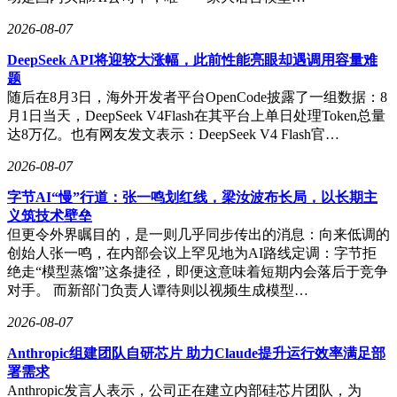
到五年AI服务器出货量占比将突破两成。
2026-08-07
市场格局方面，高阶AI芯片市场仍由海外厂商主导，英伟
达、AMD及北美CSP自研芯片合计占比超八成，国产AI芯片
DeepSeek API将迎较大涨幅，此前性能亮眼却遇调用容量难
占比约15%-20%。龚明德认为，国产厂商正逐步扩大市场份
题
额，两大头部企业已能与国外供应商匹敌，并从政企、运营商
随后在8月3日，海外开发者平台OpenCode披露了一组数据：8
项目向互联网客户体系渗透。他预测，明年国产AI芯片占比
月1日当天，DeepSeek V4Flash在其平台上单日处理Token总量
有望突破两成，但需突破软件生态与供应链瓶颈。
达8万亿。也有网友发文表示：DeepSeek V4 Flash官…
杨龚轶凡坦言，中昊芯英在软件生态上与英伟达存在差距，后
2026-08-07
者凭借CUDA生态构建了深厚护城河。中昊芯英的策略是聚焦
字节AI“慢”行道：张一鸣划红线，梁汝波布长局，以长期主
大语言模型赛道，针对特定市场打造差异化软件生态：芯片原
义筑技术壁垒
生适配主流开源框架，配套标准化Docker镜像，开发者可直接
但更令外界瞩目的，是一则几乎同步传出的消息：向来低调的
沿用原有代码，降低迁移成本。这一思路与通用芯片厂商形成
创始人张一鸣，在内部会议上罕见地为AI路线定调：字节拒
鲜明对比，体现了国产厂商在细分领域的突围路径。
绝走“模型蒸馏”这条捷径，即便这意味着短期内会落后于竞争
对手。 而新部门负责人谭待则以视频生成模型…
2026-08-07
Anthropic组建团队自研芯片 助力Claude提升运行效率满足部
署需求
Anthropic发言人表示，公司正在建立内部硅芯片团队，为