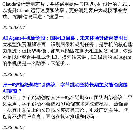
Claude设计定制芯片，并将采用硬件与模型协同设计的方式，
以提升Claude运行速度和效率，更好满足客户大规模部署需
求。 招聘信息写道：“这是一…
2026-08-07
AI Agent手机新阶段：国标L3启幕，未来体验升级尚需时日
大模型负责理解语言、识别图像和规划任务，是手机的核心能
力来源；但模型再强，如果只能困在聊天框里回答问题，依然
不足以让整台手机成为 L3。换句话来讲，L3 级别的 AI Agent
的手机仍是一名助手：它能拆…
2026-08-07
张一鸣“拒绝蒸馏”引热议：字节跳动坚持长期主义能否突围
AI赛道？
8月6日，字节跳动创始人张一鸣在近期Seed团队内部会议上罕
见发声，字节跳动不会依赖AI蒸馏技术来改进模型、蒸馏会
干扰真正意义上的长期技术突破等言论，引发广泛关注。 但
也有不少用户直言，豆包在复杂推理和代码…
2026-08-07