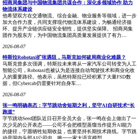
招商局集团与中国物流集团共谋合作：深化多领域协作 助力
动、太极股份及江西上饶等地的超大规模智算中心，并广泛应
物流体系建设
用于高校、科研机构的科研计算平台与教学环境，辐射金融、
他希望双方在交通物流、综合金融、物业服务等领域，进一步
传媒、教育、医疗等多个行业。杨龚轶凡表示，成本优势是客
加大合作力度，共同支撑现代物流体系建设，为畅通经济循
户选择的核心因素：在同规模大模型推理场景下，中昊芯英平
环、提升产业链供应链安全韧性，提供坚实保障。 招商局集
台的百万Token成本仅为海外主流GPU方案的35%-50%，同时
团作为股东方，为中国物流集团高质量发展提供了有力…
具备集群稳定运行、芯片互联可靠性高及供应链自主可控等配
套优势。
2026-08-07
面对上游元器件涨价压力，中昊芯英选择“以创新对冲成本”。
特斯拉Robotaxi扩张遇阻，马斯克如何破局商业化难题？
杨龚轶凡介绍，公司通过底层架构创新提升算力性能，用性能
马斯克曾多次强调，特斯拉未来将从一家汽车公司转变为人工
增量覆盖原材料成本上涨，而非简单上调终端售价。具体策略
智能公司，Robotaxi也被认为是连接自动驾驶技术和商业化收
包括：优先选用高规格元器件以降低长期综合成本，并通过提
入的重要路径。他表示，虽然特斯拉已经积累了大量FSD数
前备货、远期期货订单平抑价格波动。在售价仅小幅上调的前
据，但Cybercab仍需要针对自身车…
提下，二代“须臾”整机综合性能实现三倍以上提升，单百万
2026-08-07
Token推理性价比较一代翻倍。
张一鸣明确表态：字节跳动舍短期之利，坚守AI自研技术“长
行业数据显示，全球AI服务器市场正快速增长。据市场调研
跑道”
机构TrendForce集邦咨询观察，今年全球AI服务器出货量预计
字节跳动Seed团队近日召开全员大会，张一鸣在会上做出了一
同比增长近30%，北美五大云服务商与中国BAT的资本开支增
次少见的公开表态——公司不会把模型蒸馏当作提升AI能力
长率接近八成，带动上游供应链持续紧张。研究经理龚明德指
的捷径，宁愿牺牲短期收益，也要坚持长期技术路线。字节跳
出，AI与高性能计算正成为服务器市场“新常态”，预计未来三
动是国内头部AI公司中，唯一一家大语言模型…