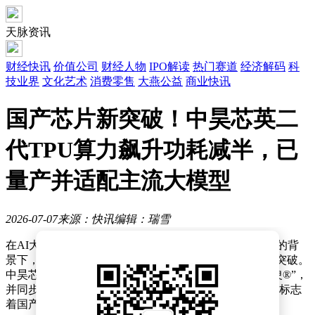
天脉资讯
财经快讯
价值公司
财经人物
IPO解读
热门赛道
经济解码
科
技业界
文化艺术
消费零售
大燕公益
商业快讯
国产芯片新突破！中昊芯英二
代TPU算力飙升功耗减半，已
量产并适配主流大模型
2026-07-07
来源：快讯
编辑：瑞雪
在AI大模型军备竞赛持续升温、算力需求呈爆发式增长的背
景下，国产芯片厂商正加速突围，寻求技术突破与市场突破。
中昊芯英近日宣布推出第二代TPU AI专用算力芯片“须臾®”，
并同步发布搭载该芯片的泰则®2.0 AI高性能智算平台，标志
着国产芯片在高性能计算领域迈出关键一步。