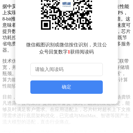
据中昊芯英创始人兼CEO杨龚轶凡介绍，“须臾®”芯片在性能
上实现显著提升：单芯片混合精度浮点算力达896 TFLOPS，
8-bit推理算力达1792 TOPS，较上一代产品“刹那”提升3倍。这
意味着在实际应用中，处理相同规模的大模型请求时，速度可
提升数倍，尤其适用于海量词元高并发推理场景。同时，芯片
功耗控制在600W，较同算力水平的传统芯片降低50%，既节
省电费又降低散热成本，还能在相同能耗配额下部署更多服务
微信截图识别或微信按住识别，关注公
器。
众号回复数字
1
获得阅读码
技术优化方面，“须臾®”通过扩容片上缓存、优化片间互联带
宽，并原生支持Prefill-Decode分离推理架构，有效缓解存储墙
瓶颈。杨龚轶凡用通俗语言解释：“芯片不再频繁‘等数据’，
算力能真正发挥出来，避免闲置。”实测数据显示，单路计算
性能较前代提升20%-30%，进一步提升了资源利用率。
确定
目前，第二代芯片已进入量产阶段，并完成批量交付。杨龚轶
凡透露，公司采用“提前锁单备货”模式，确保供应链稳定，能
够及时满足客户需求。在应用适配上，芯片针对超长上下文推
理需求进行底层架构优化，已完成与MiniMax、智谱等国产主
流大模型的适配，直击行业痛点。
市场落地方面，中昊芯英的产品已部署于深圳联通、天津移