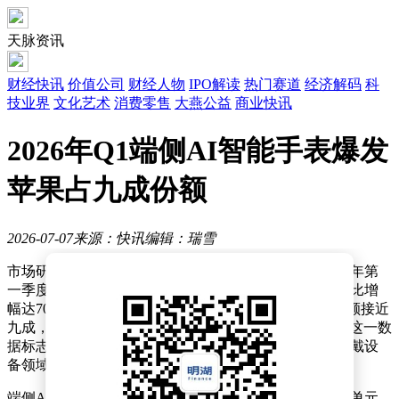
天脉资讯
财经快讯
价值公司
财经人物
IPO解读
热门赛道
经济解码
科
技业界
文化艺术
消费零售
大燕公益
商业快讯
2026年Q1端侧AI智能手表爆发
苹果占九成份额
2026-07-07
来源：快讯
编辑：瑞雪
市场研究机构Counterpoint Research最新报告显示，2026年第
一季度全球端侧AI智能手表出货量呈现爆发式增长，同比增
幅达70%。其中苹果以绝对优势占据主导地位，市场份额接近
九成，相当于每十台同类设备中就有九台来自该品牌。这一数
据标志着端侧AI技术正式进入大规模商用阶段，智能穿戴设
备领域迎来新一轮技术变革。
端侧AI智能手表的核心特征在于搭载专用神经网络处理单元