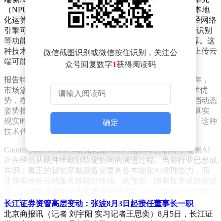
（NPU），能够独立完成健康监测、安全预警等功能的本地
化运算。以Apple Watch为例，其自研的Neural Engine神经网络
引擎可实现Siri语音交互、睡眠呼吸暂停监测、动态姿势识别
等功能的离线运行，仅在必要时通过iPhone进行辅助计算。这
种技术架构既提升了响应速度，又有效避免了用户数据上传云
微信截图识别或微信按住识别，关注公
端可能带来的隐私风险。
众号回复数字
1
获得阅读码
报告特别指出，2026年已成为端侧AI智能手表的普及元年，
市场渗透率突破25%大关。苹果凭借软硬件一体化的技术优
势，在健康监测领域构建起显著壁垒。其设备支持的20档动态
姿势捕捉、高频睡眠呼吸监测等功能，均通过本地AI运算实
现实时反馈，用户体验较依赖云端算力的竞品提升明显。这种
确定
技术代差使得安卓阵营产品在高端市场面临严峻挑战。
Counterpoint Research研究总监Mohit Agrawal分析称，端侧AI
正在经历从硬件堆砌到软硬协同的演进过程。当前行业已形成
共识：真正的智能穿戴设备需要具备本地化AI推理能力，而
非简单地将云端服务移植到终端。他预测，随着技术成熟度提
升，2026年底该类设备渗透率有望接近32%，形成超过5000万
台的年出货量规模。
长江证券资管高层变动：张波8月3日起接任董事长一职
北京商报讯（记者 刘宇阳 实习记者王思奕）8月5日，长江证
健康功能持续升级成为推动市场扩张的关键动力。数据显示，