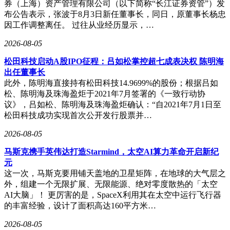
券（上海）资产管理有限公司（以下简称“长江证券资管”）发
2025年第一季度至2026年同期，具备血压监测功能的设备占比
布公告表示，张波于8月3日新任董事长，同日，原董事长杨忠
从11%跃升至23%，睡眠呼吸暂停检测功能渗透率增长260%，
因工作调整离任。 过往从业经历显示，…
心电图功能覆盖率也提升至34%。这些功能对实时性、准确性
的严苛要求，倒逼厂商加速端侧AI技术的研发与应用。业内
2026-08-05
人士认为，随着传感器精度提升和算法优化，智能手表将逐步
松田科技启动A股IPO征程：吕如松掌控超七成表决权 陈明海
承担起个人健康管理中心的角色。
出任董事长
此外，陈明海直接持有松田科技14.9699%的股份；根据吕如
松、陈明海及珠海盈炬于2021年7月签署的《一致行动协
议》，吕如松、陈明海及珠海盈炬确认：“自2021年7月1日至
松田科技成功实现首次公开发行股票并…
2026-08-05
马斯克携手英伟达打造Starmind，太空AI算力革命开启新纪
元
这一次，马斯克要用铺天盖地的卫星矩阵，在地球的大气层之
外，组建一个无限扩展、无限能源、绝对零度散热的「太空
AI大脑」！ 更厉害的是，SpaceX利用其在太空中运行飞行器
的丰富经验，设计了面积高达160平方米…
2026-08-05