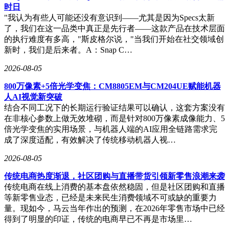
时日
"我认为有些人可能还没有意识到——尤其是因为Specs太新
了，我们在这一品类中真正是先行者——这款产品在技术层面
的执行难度有多高，"斯皮格尔说，"当我们开始在社交领域创
新时，我们是后来者。A：Snap C…
2026-08-05
800万像素+5倍光学变焦：CM8805EM与CM204UE赋能机器
人AI视觉新突破
结合不同工况下的长期运行验证结果可以确认，这套方案没有
在非核心参数上做无效堆砌，而是针对800万像素成像能力、5
倍光学变焦的实用场景，与机器人端的AI应用全链路需求完
成了深度适配，有效解决了传统移动机器人视…
2026-08-05
传统电商热度渐退，社区团购与直播带货引领新零售浪潮来袭
传统电商在线上消费的基本盘依然稳固，但是社区团购和直播
等新零售业态，已经是未来民生消费领域不可或缺的重要力
量。现如今，马云当年作出的预测，在2026年零售市场中已经
得到了明显的印证，传统的电商早已不再是市场里…