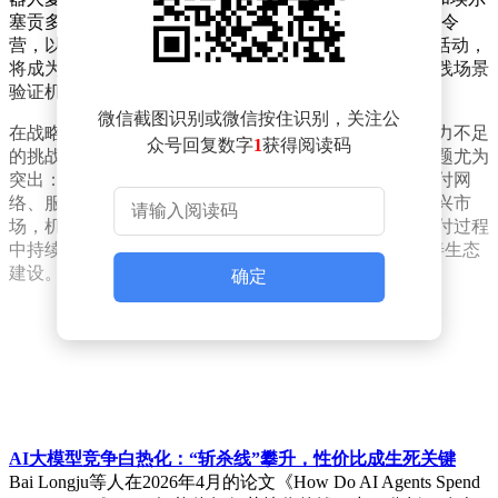
塞贡多（El Segundo）两大公立学区合作的EAI机器人夏令
营，以及与美国全周期教育机构Triple I联合开展的专项活动，
将成为教育场景落地的重要载体。这些项目旨在通过实践场景
验证机器人技术，同时培养潜在用户群体。
微信截图识别或微信按住识别，关注公
在战略推进过程中，贾跃亭坦言公司面临工业化体系能力不足
众号回复数字
1
获得阅读码
的挑战。他分析称，交付能力滞后于销售增长速度的问题尤为
突出：内部层面，除加州总部周边区域外，其他州的交付网
络、服务体系和运营效率仍需提升；外部层面，作为新兴市
场，机器人行业尚未形成完整的标准体系，公司需在交付过程
中持续积累经验，通过“交付-反馈-优化”的循环逐步完善生态
建设。
确定
AI大模型竞争白热化：“斩杀线”攀升，性价比成生死关键
Bai Longju等人在2026年4月的论文《How Do AI Agents Spend