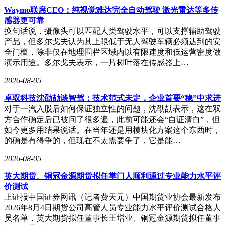
Waymo联席CEO：纯视觉难达完全自动驾驶 激光雷达等多传
感器更可靠
换句话说，摄像头可以匹配人类驾驶水平，可以支撑辅助驾驶
产品，但多尔戈夫认为其上限低于无人驾驶车辆必须达到的安
全门槛，除非仅在地理围栏区域内以有限速度和低运营密度做
演示用途。多尔戈夫表示，一片树叶落在传感器上…
2026-08-05
卓驭科技沈劭劼谈智驾：技术范式未定，企业首要“稳”中求进
对于一汽入股后如何保证独立性的问题，沈劭劼表示，这在双
方合作确定后已被问了很多遍，此前可能还会“自证清白”，但
如今更多用结果说话。在当年还是用模块化方案这个东西时，
的确是有得争的，但现在不太需要争了，它是能…
2026-08-05
英大期货、铜冠金源期货拟任掌门人顺利通过专业能力水平评
价测试
上证报中国证券网讯（记者费天元）中国期货业协会最新发布
2026年8月4日期货公司高管人员专业能力水平评价测试合格人
员名单，英大期货拟任董事长王增业、铜冠金源期货拟任董事