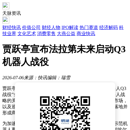
天脉资讯
财经快讯
价值公司
财经人物
IPO解读
热门赛道
经济解码
科
技业界
文化艺术
消费零售
大燕公益
商业快讯
贾跃亭宣布法拉第未来启动Q3
机器人战役
2026-07-06
来源：快讯
编辑：瑞雪
贾跃亭在社交平台发布长文，正式宣布“法拉第未来机器人Q3
战役”全面启动。他指出，三季度将成为法拉第未来机器人战
略的关键阶段，公司计划通过聚焦教育、工业两大新兴市场，
以及巡检安防等成熟领域，推动产品在实际场景中快速落地并
形成商业闭环。
为加速市场渗透，法拉第未来宣布即日起启动首批三大示范机
器人夏令营项目。其中，与洛杉矶林伍德（Lynwood）和埃尔