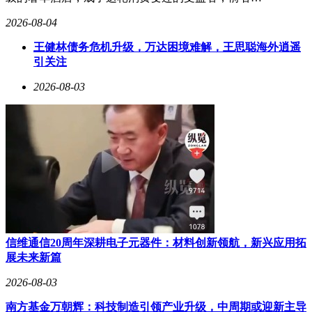
经过万次头模数据优化，获得SGS亚太专业舒适认证，确保长
2026-08-04
时间使用无负担。无论是穿梭于机场候机厅，还是驻足酒店前
台，用户都能轻松将其收纳于口袋，随时应对突发沟通需求。
王健林债务危机升级，万达困境难解，王思聪海外逍遥
引关注
在翻译功能上，设备实现了多维度突破。在线模式下支持122
种语言（含方言及口音）实时同传，离线状态下仍可覆盖18种
2026-08-03
语言的面对面翻译。针对法律、金融、医疗等17个专业领域，
设备内置行业词库，确保商务谈判或学术交流中的术语精准传
达。其降噪技术采用骨导与气导融合算法，结合唇动识别技
术，即使在展会嘈杂环境中，也能精准锁定发言人并过滤背景
噪音。全场景翻译模式涵盖同声传译、面对面交流、线上会议
及电话通话，用户无需手动切换参数，设备可根据场景自动适
配最优模式。
信维通信20周年深耕电子元器件：材料创新领航，新兴应用拓
展未来新篇
2026-08-03
南方基金万朝辉：科技制造引领产业升级，中周期或迎新主导