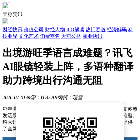
天脉资讯
财经快讯
价值公司
财经人物
IPO解读
热门赛道
经济解码
科
技业界
文化艺术
消费零售
大燕公益
商业快讯
出境游旺季语言成难题？讯飞
AI眼镜轻装上阵，多语种翻译
助力跨境出行沟通无阻
2026-07-01
来源：ITBEAR
编辑：瑞雪
每年暑期出境游热度攀升，国际商务出行也随全球经济复苏愈
发活跃。然而，跨语言交流始终是横亘在出行者面前的难题。
科大讯飞近期推出的AI眼镜，凭借创新技术为这一困境提供
了全新解决方案，重新定义了跨语言沟通的可能性。