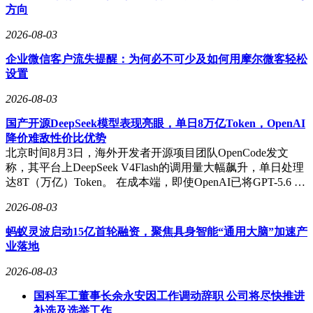
方向
2026-08-03
企业微信客户流失提醒：为何必不可少及如何用摩尔微客轻松
设置
2026-08-03
国产开源DeepSeek模型表现亮眼，单日8万亿Token，OpenAI
降价难敌性价比优势
北京时间8月3日，海外开发者开源项目团队OpenCode发文
称，其平台上DeepSeek V4Flash的调用量大幅飙升，单日处理
达8T（万亿）Token。 在成本端，即使OpenAI已将GPT-5.6 …
2026-08-03
蚂蚁灵波启动15亿首轮融资，聚焦具身智能“通用大脑”加速产
业落地
2026-08-03
国科军工董事长余永安因工作调动辞职 公司将尽快推进
补选及选举工作