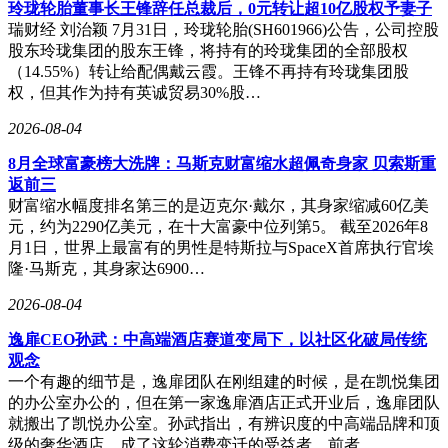
玲珑轮胎董事长王锋辞任总裁后，0元转让超10亿股权予妻子
瑞财经 刘治颖 7月31日，玲珑轮胎(SH601966)公告，公司控股
股东玲珑集团的股东王锋，将持有的玲珑集团的全部股权
（14.55%）转让给配偶戴云霞。王锋不再持有玲珑集团股
权，但其作为持有英诚贸易30%股…
2026-08-04
8月全球富豪榜大洗牌：马斯克财富缩水超佩奇身家 贝索斯重
返前三
财富缩水幅度排名第三的是迈克尔·戴尔，其身家缩减60亿美
元，约为2290亿美元，在十大富豪中位列第5。 截至2026年8
月1日，世界上最富有的男性是特斯拉与SpaceX首席执行官埃
隆·马斯克，其身家达6900…
2026-08-04
逸扉CEO孙武：中高端酒店赛道变局下，以社区化破局传统
观念
一个有趣的细节是，逸扉团队在刚组建的时候，是在凯悦集团
的办公室办公的，但在第一家逸扉酒店正式开业后，逸扉团队
就搬出了凯悦办公室。孙武指出，有辨识度的中高端品牌和顶
这款AI眼镜以极致轻量化设计脱颖而出——整机仅重40克，
级的奢华酒店，成了这轮消费变迁的受益者，前者…
是目前全球量产双目单色显示设备中最轻的产品。其佩戴结构