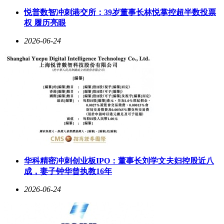
为，ASI将推动医学、能源和材料科学等领域的突破，彻底改
悦普数智冲刺港交所：39岁董事长林悦掌控超半数投票
变人类生活方式。
权 履历亮眼
软银近期在AI领域的布局动作频繁。5月31日，公司宣布将在
2026-06-24
法国投资750亿欧元用于人工智能基础设施建设，这是其在欧
洲的最大规模投资。今年4月，有报道称软银正筹备为其新成
立的人工智能和机器人合资企业Roze AI进行规模可能高达
1000亿美元的IPO，预计于今年晚些时候上市。该企业专注于
提升AI基础设施部署效率，包括在数据中心建设和运营中使
用自主机器人。
软银去年10月斥资54亿美元收购了瑞士工程公司ABB的机器
人部门，以探索“物理人工智能”领域。高盛预测，到2035年，
人形机器人市场规模将达到380亿美元；摩根士丹利则预计，
到2050年，这一数字将增至5万亿美元。软银的系列举措表
明，其正全力押注AI和机器人技术的长期发展。
华科精密冲刺创业板IPO：董事长刘学文夫妇控股近八
成，妻子钟华曾执教16年
2026-06-24