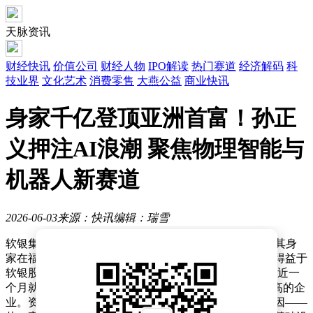
天脉资讯
财经快讯
价值公司
财经人物
IPO解读
热门赛道
经济解码
科
技业界
文化艺术
消费零售
大燕公益
商业快讯
身家千亿登顶亚洲首富！孙正
义押注AI浪潮 聚焦物理智能与
机器人新赛道
2026-06-03
来源：快讯
编辑：瑞雪
软银集团创始人兼CEO孙正义近日再度成为亚洲首富，其身
家在福布斯实时富豪榜上攀升至1007亿美元。这一成就得益于
软银股价的显著上涨，过去一年累计涨幅约350%，仅最近一
个月就上涨约57%，甚至一度超越丰田成为日本市值最高的企
业。资本市场对软银的重新定位是其股价飙升的核心原因——