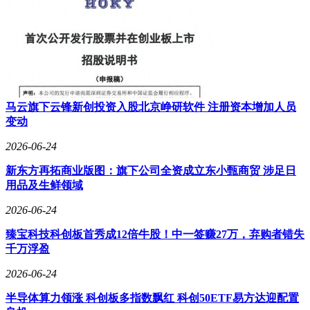
马云旗下云锋新创投资入股北京峥研软件 注册资本增加人员
变动
2026-06-24
新东方再拓商业版图：旗下公司全资成立东小甄商贸 涉足日
用品及生鲜领域
2026-06-24
臻宝科技科创板首秀成12倍牛股！中一签赚27万，弃购者错失
千万浮盈
2026-06-24
半导体算力领涨 科创板多指数飘红 科创50ETF易方达迎配置