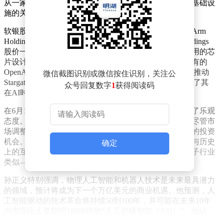
从一家投资科技初创企业的公司，转变为全球人工智能基础设
施的关键参与者。
软银股价的强劲表现主要归功于其持有的芯片设计公司Arm
Holdings的87%股份。随着AI算力需求的爆发，Arm Holdings
股价一路攀升，投资者对其适用于数据中心人工智能应用的芯
片设计趋之若鹜，目前市值已达约3750亿美元。软银持有的
OpenAI 11%股份也因估值提升而受到关注。公司还通过推动
微信截图识别或微信按住识别，关注公
Stargate项目及欧美超大规模数据中心建设，进一步巩固了其
众号回复数字
1
获得阅读码
在AI时代的“基础设施平台”地位。
在6月1日的采访中，孙正义对人工智能产业的前景表达了乐观
态度。他指出，人工智能浪潮的规模是互联网的50倍，尽管市
场调整不可避免，但这种调整期往往蕴含着极具吸引力的投资
机会。他驳斥了行业存在泡沫的说法，认为当前的热潮与历史
确定
上的互联网泡沫或1929年华尔街股市崩盘后的汽车和电子行业
类似——短期波动后是长期的持续增长。
孙正义特别强调，物理人工智能和机器人技术是未来最具潜力
的领域，预计将成为下一个万亿美元的商业机遇。他预测，人
工智能驱动的技术革命将持续50到100年，并可能在未来10年
内实现比人类聪明10000倍的“人工超级智能（ASI）”。他认