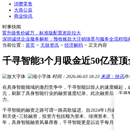
消费零售
大燕公益
商业快讯
开市客牵手京东盒马获淘宝流量加持 即时零售竞争转向供给与
时事快闻
马斯克透露：美光为特斯拉供应大量内存芯片 价格合理缓解供
版配置升级售价破万，标准版配置差距拉大
沃格光电张春姣：玻璃线路板前景广阔 产业链协同共促量产突
深圳诚优企业服务解析：预收账款大注销场景与服务全流程指
老牌国货翻红背后：以真诚务实破局，凭硬实力重获消费者青
当前位置：
首页
>
天脉资讯
>
经济解码
>
正文内容
三星机器人独立部门设于CEO楼下：新业务如何避开成熟业务“
世界人工智能大会现场直击：机器人“各显神通”，共赴产业新
千寻智能3个月吸金近50亿登顶
长鑫科技科创板上市引公募抢筹，金梓才等多位基金经理积极
英伟达Blackwell GB300发力：MoE预训练达1648 TFLOPs 
WAIC现场直击：20位CEO8小时激辩，AI商业落地账怎么算？
时间：2026-06-03 18:23
来源：快讯
作
开市客牵手京东盒马获淘宝流量加持 即时零售竞争转向供给与
在具身智能领域的激烈竞争中，千寻智能以惊人的速度崛起，成
马斯克透露：美光为特斯拉供应大量内存芯片 价格合理缓解供
元，刷新了具身智能行业的融资速度纪录。此次融资后，千寻
力。
千寻智能的融资之路可谓一路高歌猛进。自2024年1月由韩
和天使+三轮融资，投资方包括顺为资本、绿洲资本、弘晖基金等众多知
年，具身智能融资风暴席卷，千寻智能更是以近乎每月一轮融