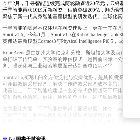
今年2月，千寻智能连续完成两轮融资近20亿元，云锋基金、
千寻智能再获10亿元新融资，估值突破200亿，顺为资本、
聚焦于新一代具身智能基座模型的研发迭代、全球化真实数据
千寻智能的崛起不仅体现在融资速度上，更在于其在具身大模型领域
Spirit v1.6。今年1月，Spirit v1.5在RoboChalleng
英伟达最新模型Cosmos3与Physical Intelligence Pi0.
RoboArena是由加州大学伯克利分校、斯坦福大学及英伟达等
单打破了传统单一实验室的评估模式，是目前国际上公认极具
务、强泛化与工业级落地层面已达到全球顶尖水平。
Spirit v1.6展现出的全方位泛化与实操优势，是其长期
可穿戴数据采集设备，解决了传统数采设备成本高昂、穿戴繁琐
此基础上，千寻智能构建起一套分布式数据超级工厂体系，组建
集到自动化清洗、标注、质检的全闭环。这些底层数据基础设施为Sp
在商业化方面，千寻智能也取得了显著进展。如今，其正全速
与百年全球工业巨头博世集团达成集团级战略合作，共享场景
机器人已正式入驻京东MALL线下门店，并快速向药房自动分
高压环境下实现插接工序99%以上的超高作业成功率，单日工
更多
>
同类天脉资讯
通过与博世、京东、宁德时代等各行业标杆大厂的深度协作，