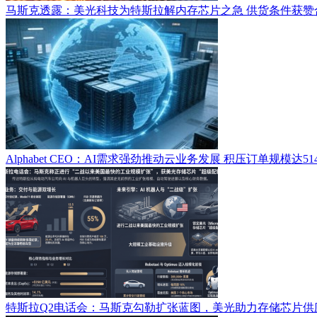
马斯克透露：美光科技为特斯拉解内存芯片之急 供货条件获赞
Alphabet CEO：AI需求强劲推动云业务发展 积压订单规模达51
特斯拉Q2电话会：马斯克勾勒扩张蓝图，美光助力存储芯片供