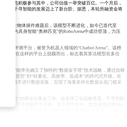
国有资本也积极参与其中，公司估值一举突破百亿。一个月后，
地，更是让千寻智能的发展迈上了新台阶。据悉，本轮所融资金将
模型，攻克柔性物体操作难题后，该模型不断进化，如今已迭代至
rit v1.6在被称为具身智能“奥林匹克”的RoboArena中成功登顶，力压
测平台，被誉为机器人领域的“Chatbot Arena”。该榜
模型能够在这样的平台上脱颖而出，标志着其算法模型在多任
重要。千寻智能率先确立了独特的“数据金字塔”技术战略，通过自研
高精度原型”到“轻量化、高效率、低成本”的跨代式升级。在
00 +城市进行数据采集，实现了海量多样化数据从低门槛采
高端制造”的商业化黄金三角。在全球工业战略维度，千寻智能
领域，千寻智能牵手京东，签下四年长约，首款落地成果Moz
小墨机器人规模化落地宁德时代动力电池PACK产线，在复杂
型反哺产业”的正向循环飞轮。在全球具身智能浪潮中，真正的