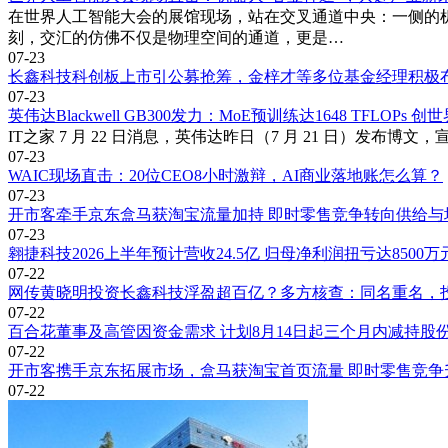
在世界人工智能大会的展馆现场，站在交叉通道中央：一侧的
刻，交汇的仿佛不仅是物理空间的通道，更是…
07-23
长鑫科技科创板上市引公募抢筹，金梓才等多位基金经理积极
07-23
英伟达Blackwell GB300发力：MoE预训练达1648 TFLOPs 
IT之家 7 月 22 日消息，英伟达昨日（7 月 21 日）发布博文，宣布
07-23
WAIC现场直击：20位CEO8小时激辩，AI商业落地账怎么算？
07-23
开市客牵手京东盒马获淘宝流量加持 即时零售竞争转向供给与
07-23
翱捷科技2026上半年预计营收24.5亿 归母净利润扭亏达8500万
07-22
网传黄晓明投资长鑫科技浮盈超百亿？多方核查：同名重名，
07-22
百合花董事及高管因资金需求 计划8月14日起三个月内减持股
07-22
开市客携手京东拓展市场，盒马获淘宝首页流量 即时零售竞争
07-22