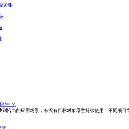
应紧张
，上半年模型能力拉开差距，下半年商业化闭环拉开差距。千寻智
破
南
睐
陷阱”？
找到恰当的应用场景，有没有目标对象愿意持续使用，不同项目之
未来