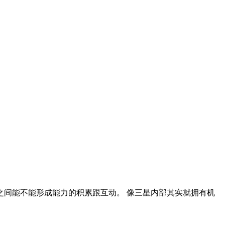
能凭借其强大的技术实力和出色的商业化能力，在IPO前哨战中
间能不能形成能力的积累跟互动。 像三星内部其实就拥有机