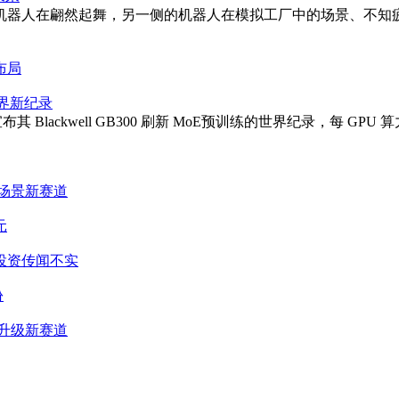
机器人在翩然起舞，另一侧的机器人在模拟工厂中的场景、不知疲
布局
创世界新纪录
其 Blackwell GB300 刷新 MoE预训练的世界纪录，每 GPU
场景新赛道
元
投资传闻不实
份
升级新赛道