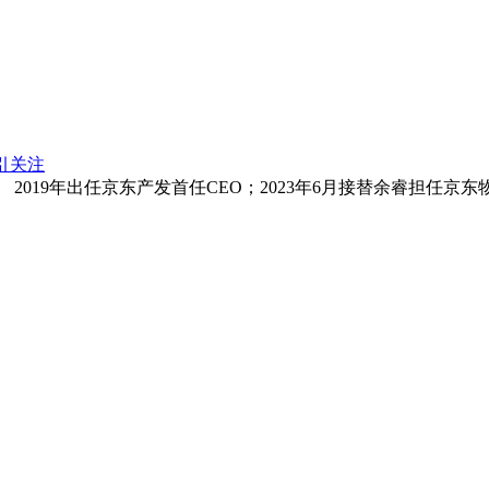
引关注
。 2019年出任京东产发首任CEO；2023年6月接替余睿担任京东