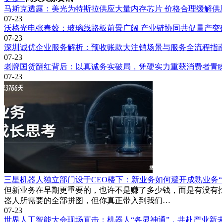
马斯克透露：美光为特斯拉供应大量内存芯片 价格合理缓解供
分水岭在于商业化兑现能力。2026年被视为具身模型分水岭
07-23
占据有利地位，有望成为具身智能领域的领军企业。
沃格光电张春姣：玻璃线路板前景广阔 产业链协同共促量产突
07-23
深圳诚优企业服务解析：预收账款大注销场景与服务全流程指
07-23
老牌国货翻红背后：以真诚务实破局，凭硬实力重获消费者青
07-23
三星机器人独立部门设于CEO楼下：新业务如何避开成熟业务“
但新业务在早期更重要的，也许不是赚了多少钱，而是有没有
器人所需要的全部拼图，但你真正带入到我们…
07-23
世界人工智能大会现场直击：机器人“各显神通”，共赴产业新