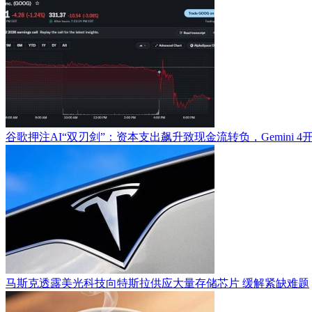
谷歌押注AI“双刃剑”：资本支出飙升致现金流转负，Gemini 
马斯克透露美光科技向特斯拉供应大量存储芯片 缓解紧缺难题