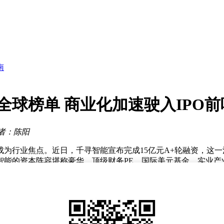
场景新赛道
应紧张
破
南
睐
陷阱”？
未来
全球榜单 商业化加速驶入IPO前
布局
创世界新纪录
者：陈阳
场景新赛道
为行业焦点。近日，千寻智能宣布完成15亿元A+轮融资，这一
应紧张
智能的资本阵容堪称豪华，顶级财务PE、国际美元基金、实业产
峰涛、高阳、郑灵茵创办以来，便精准踩中时代风口，迅速集结了
名机构。此后，融资节奏不断加快，2025年3月完成5.28亿元P
资的速度吸引着资本的关注。