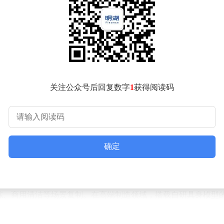
某头部国资机构、红杉中国等超一线机构纷纷入场，产业资本和
云锋基金联合领投，众多重磅机构加持。而此次15亿元融资的落
基础设施体系建设以及多行业场景规模化商业落地推进。
的技术突破。自2025年3月发布自研Spirit v1 VLA大
e Table30真机评测中超越美国标杆模型Pi0.5，登顶全球第一。而此次，Spi
5，成为中国首个登顶该榜单的具身模型。
全球顶尖学术机构与科技巨头联合发起的国际公开性具身智能机器人策略评
关注公众号后回复数字
1
获得阅读码
含金量与行业长效指导意义的“世界级权威主榜单”。千寻智能的
深耕、高频迭代的结果。在具身智能时代，数据基础设施的支撑至关
、难以规模化部署等痛点。历经7代技术演进，该设备已实现从“
了中国最大规模的真实数采团队，近千台可穿戴设备同时在全国1
确定
irit v1.6模型的泛化与演进提供了不间断的数据燃料。
推进海量场景的商业化落地，形成了横跨“全球工业、中国零售、
、技术、供应链与全球渠道，共建全球产业生态。在中国零售服务
拣、商用清洁等场景复制。在高端制造领域，搭载自研具身模型的
作量达到人工3倍。
千寻智能在极短时间内跑通了“场景沉淀数据、数据迭代模型、模