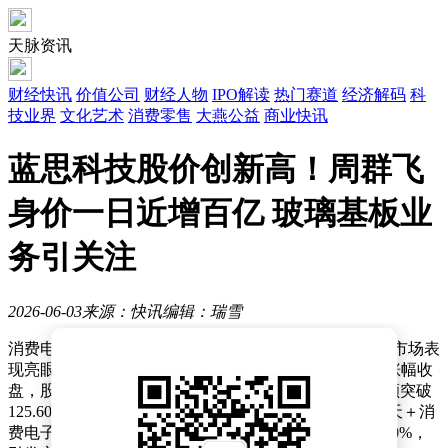
天脉资讯
财经快讯
价值公司
财经人物
IPO解读
热门赛道
经济解码
科
技业界
文化艺术
消费零售
大燕公益
商业快讯
蓝思科技股价创新高！周群飞
身价一日近增百亿 玻璃基板业
务引关注
2026-06-03
来源：快讯
编辑：瑞雪
消费电子行业龙头企业蓝思科技（300433）近期在资本市场表
现亮眼。6月3日，该股盘中持续走强，最终以7.66%的涨幅收
盘，股价攀升至44.39元/股，创下历史新高，全天成交额突破
125.60亿元。自今年5月初以来，在“玻璃基板＋商业航天＋消
费电子”等多重概念推动下，公司股价累计涨幅已超过70%，