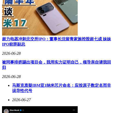
超力电器冲刺北交所IPO：董事长沈留青家族控股超七成 妹妹
IPO前辞副总
2026-06-28
被同事排挤踢出项目会，我用实力证明自己，领导亲自请我回
归
2026-06-28
马斯克质疑IBM亚1纳米芯片命名：应按原子数定名而非
误导性代号
2026-06-27