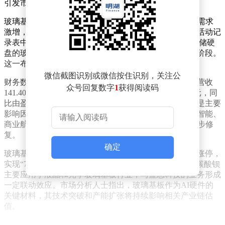
引发市场广泛关注。
玻璃基板业务成为蓝思科技近期投资焦点。随着AI技术需求
激增，玻璃基板市场热度持续攀升。公司在投资者关系活动记
录表中透露，正与全球头部HDD厂商合作开发高密度存储硬
盘的玻璃基板，2026年将进入验证及小规模试产的关键阶段。
这一布局被视为公司拓展高端制造领域的重要举措。
微信截图识别或微信按住识别，关注公
财务数据显示，蓝思科技2026年一季度业绩承压，实现营收
众号回复数字
1
获得阅读码
141.40亿元，同比下降17.13%；归母净利润亏损1.50亿元，同
比由盈转亏。公司解释称，智能手机与电脑类收入减少是主要
影响因素。不过，华鑫证券分析认为，蓝思科技在具身智能、
商业航天及AI算力等赛道的前瞻布局，有望推动业绩逐步修
复。
确定
玻璃基板概念股今日整体表现活跃。红星发展早盘快速涨停，
实现“7天5板”。该公司2025年年报显示，其生产的高纯碳酸钡
主要应用于液晶和光学玻璃基板行业，与蓝思科技的业务形成
一定联动效应。市场分析人士指出，玻璃基板作为AI硬件的
关键材料，其技术突破和产能扩张将持续影响相关产业链估
值。