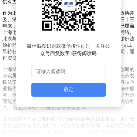
供有力支持。
作为上海市科技企业联合会会长，章毅同时担任上海市政协常
委、法制委副主任等多个职务。他表示，该联合会成立三十三
年来，始终致力于推动创新成果转化和产业升级，目前已覆盖
上海七大战略性新兴产业，形成了覆盖全产业链的协同网络。
此次与上海法学家企业家联谊会的合作，将围绕“科技赋能+法
治护航”的双轮驱动模式展开，重点在知识产权保护、科技成
微信截图识别或微信按住识别，关注公
果转化合规以及科技企业国际化法律支持等领域深化协同，通
众号回复数字
1
获得阅读码
过资源整合和优势互补，为科技企业筑牢法治根基。
上海法学家企业家联谊会会长刘晓云指出，法治是科技创新的
坚实屏障，也是优化营商环境的核心要素。该联谊会将充分发
挥法学研究、法律实践与商业智慧的跨界融合优势，为科技企
业提供覆盖技术研发、成果交易、市场应用等全周期的法律服
确定
务。他强调，此次合作将有效帮助科技企业防范风险、提升治
理能力，共同营造“鼓励创新、规范发展、保障权益”的法治生
态，为上海科创中心建设提供坚实支撑。
此次战略合作标志着科技与法治的深度融合迈出重要一步。双
方将建立常态化合作机制，打造创新服务矩阵，有效打通科技
创新与法治保障之间的“最后一公里”。这一举措不仅将为上海