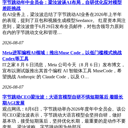
建设社会主义现代化国际大都市注入新动能，也将助力构建市
字节跳动年中全员会：梁汝波谈AI布局，自研优化应对模型
场化、法治化、国际化的一流营商环境。
差距挑战
在AI业务上，梁汝波总结了字节跳动AI业务在2026年上半年
的表现，提到了豆包和视频生成模型Seedance。 红星资本局注
意到，梁汝波曾于6月29日发布全员邮件，对包含领导力原则
在内的字节跳动文化和管理…
2026-08-07
Meta进军编程AI领域：推出Muse Code，以低门槛模式挑战
Codex等工具
IT之家 8 月 6 日消息，Meta 公司今天（8 月 6 日）发布博文，
宣布以测试版推出其首个编程 AI 智能体工具 MuseCode，希
望挑战 Anthropic 的 Claude Code，以及 O…
2026-08-07
字节跳动CEO梁汝波：大语言模型自研不惧短期落后 着眼长
期AGI发展
观点网讯：8月6日，字节跳动举办2026年度年中全员会。该公
司CEO梁汝波表示，字节跳动大语言模型会坚持自研，做好
基本功，接受短期落后，坚持优化长期，最重要的是动作不要
变形。 梁汝波称，字节跳动因为外部压…