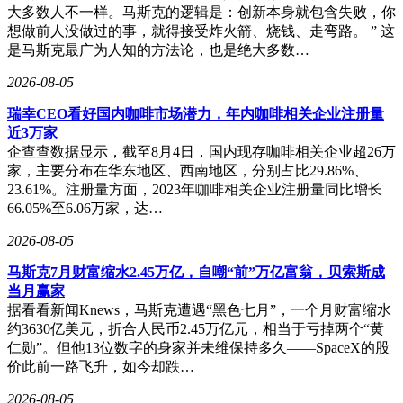
大多数人不一样。马斯克的逻辑是：创新本身就包含失败，你
想做前人没做过的事，就得接受炸火箭、烧钱、走弯路。 ” 这
是马斯克最广为人知的方法论，也是绝大多数…
2026-08-05
瑞幸CEO看好国内咖啡市场潜力，年内咖啡相关企业注册量
近3万家
企查查数据显示，截至8月4日，国内现存咖啡相关企业超26万
家，主要分布在华东地区、西南地区，分别占比29.86%、
23.61%。注册量方面，2023年咖啡相关企业注册量同比增长
66.05%至6.06万家，达…
2026-08-05
马斯克7月财富缩水2.45万亿，自嘲“前”万亿富翁，贝索斯成
当月赢家
据看看新闻Knews，马斯克遭遇“黑色七月”，一个月财富缩水
约3630亿美元，折合人民币2.45万亿元，相当于亏掉两个“黄
仁勋”。但他13位数字的身家并未维保持多久——SpaceX的股
价此前一路飞升，如今却跌…
2026-08-05