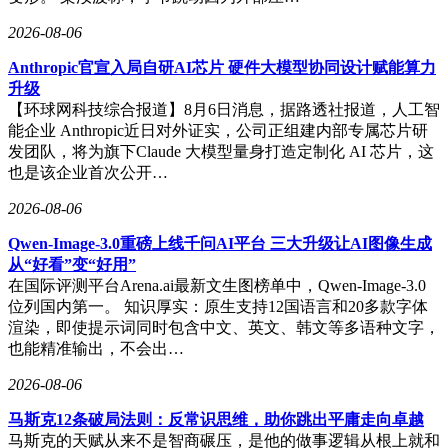
2026-08-06
Anthropic官宣入局自研AI芯片 硬件大模型协同设计赋能算力
升级
【环球网科技综合报道】8月6日消息，据路透社报道，人工智
能企业 Anthropic近日对外证实，公司正组建内部专属芯片研
发团队，将为旗下Claude 大模型量身打造定制化 AI 芯片，这
也是该企业首次公开…
2026-08-06
Qwen-Image-3.0重磅上线千问AI平台 三大升级让AI图像生成
从“好看”变“好用”
在国际评测平台Arena.ai最新文生图榜单中，Qwen-Image-3.0
位列国内第一。 知识厚实：原生支持12国语言和20多款字体
渲染，即使提示词同时包含中文、英文、韩文等多语种文字，
也能精准输出，不会出…
2026-08-06
马斯克12条破局法则：反常识思维，助你跳出平庸走向卓越
马斯克的天赋从来不是智商碾压，是他的做事逻辑从根上就和