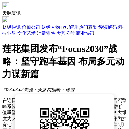
天脉资讯
财经快讯
价值公司
财经人物
IPO解读
热门赛道
经济解码
科
技业界
文化艺术
消费零售
大燕公益
商业快讯
莲花集团发布“Focus2030”战
略：坚守跑车基因 布局多元动
力谋新篇
2026-06-03
来源：天脉网
编辑：瑞雪
在近日于上海举行的品牌沟通会上，莲花集团首席执行官冯擎
峰系统阐释了"Focus2030"战略的核心框架。该战略以品牌价
值重塑、动力系统革新、全球资源整合及运营体系优化四大维
度为支撑，旨在构建适应市场变革的可持续发展模式。作为拥
有七十余年历史的顶级跑车制造商，莲花宣布将于2026年5月