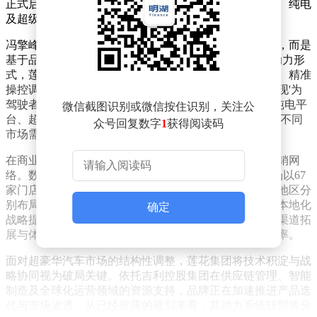
正式启动这项战略转型，届时将成为业内首个实现燃油、纯电
及超级混动三大动力系统同步覆盖的跑车品牌。
冯擎峰特别强调，此次战略调整并非对传统优势的背离，而是
基于品牌基因的现代化演绎。他指出："无论采用何种动力形
式，莲花始终将驾驶者体验置于首位。通过轻量化设计、精准
操控调校及英国工程精髓的传承，确保每款产品都能兑现'为
驾驶者造车'的核心承诺。"据介绍，品牌正在同步推进纯电平
微信截图识别或微信按住识别，关注公
台、超级混动系统及全新V8混动系统的研发，形成覆盖不同
众号回复数字
1
获得阅读码
市场需求的完整技术矩阵。
在商业布局层面，莲花已构建起覆盖四大核心市场的分销网
络。数据显示，其全球销售终端达216家，其中欧洲市场以67
家门店领跑，中国市场紧随其后拥有63家，北美及其他地区分
别布局48家和38家。这种均衡的区域分布，为品牌实施本地化
确定
战略提供了重要支撑。冯擎峰透露，未来将通过数字化渠道拓
展与体验式营销相结合的方式，进一步提升客户触达效率。
面对超豪华汽车市场的结构性调整，莲花集团将技术积淀与战
略协同视为破局关键。依托吉利控股集团在供应链管理、智能
制造及全球化运营领域的资源支持，品牌正在加速推进产品迭
代与市场渗透。从已经披露的规划来看，其动力系统转型将分