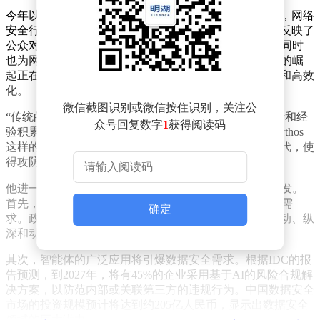
今年以来，随着大模型在漏洞挖掘方面的能力逐渐显现，网络
安全行业经历了显著波动。齐向东表示，这些变化不仅反映了
公众对AI技术的复杂情感——期待、困惑与焦虑并存，同时
也为网络安全领域提出了新的挑战和机遇。他强调，AI的崛
起正在重塑网络攻防的格局，使得攻击手段更加工业化和高效
化。
微信截图识别或微信按住识别，关注公
“传统的网络安全对抗主要依赖于人与人之间的技术较量和经
众号回复数字
1
获得阅读码
验积累。然而，AI大模型和智能体的出现，特别是像Mythos
这样的先进技术，将网络攻击推向了一个新的工业化时代，使
得攻防双方的力量对比进一步失衡。”齐向东分析道。
他进一步指出，在AI时代，三类安全需求将迎来集中爆发。
首先，AI漏洞和AI攻击将催生对实战化安全防御的迫切需
确定
求。政企机构需要加大在安全领域的投入，转向更加主动、纵
深和动态的防御策略，以提升应对实际攻击的能力。
其次，智能体的广泛应用将引爆数据安全需求。根据IDC的报
告预测，到2027年，将有45%的企业采用基于AI的风险合规解
决方案，以防范内部或关联第三方的违规行为。中国数据安全
市场的投资规模预计将达到约205亿人民币，显示出数据安全
领域的巨大潜力。