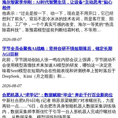
海尔智家李华刚：AI时代智慧生活，让设备“主动思考”贴心
相伴
最后，AI应用的普及将带动全栈安全需求的增长。这包括AI
他表示：“过去是按一下、动一下，现在是不用开口，它已经
自身的安全、场景安全、应用安全、大模型安全以及具身智能
想到了前头”。背后不是冷冰冰的技术名词，而是客厅里、阳
安全等多个方面，这些领域将成为网络安全行业新的黄金增长
台上、工厂中，一个个真实可感的改变。海尔一等奖的“热流
点。
除霜科技”，靠预霜模型提前判断结霜时机，不等用…
齐向东总结道，网络安全是AI时代不可或缺的基础性产业。
2026-08-07
随着数字化和智能化进程的加速推进，网络安全产业的规模将
持续扩大，为行业带来千亿级的增量空间。这一趋势不仅为网
字节全员会聚焦AI战略：坚持自研不惧短期落后，锚定长期
络安全厂商提供了广阔的发展机遇，也对整个社会的数字化进
AGI目标
程具有重要的保障作用。
此前，字节跳动创始人张一鸣在内部会议上强调，字节跳动不
会使用模型蒸馏技术来加速AI模型的研发，哪怕这一决定意
味着Seed模型在短期内会在性能表现和评测榜单上暂时落后于
DeepSeek、Kimi（月之暗面）和…
2026-08-07
合肥机器人“求学记”：数据赋能“毕业” 奔赴千行百业新岗位
中新社合肥8月6日电 (记者 韩苏原梁晓辉)“对准螺丝孔，力度
再轻一点……”6日，在合肥市具身智能机器人数据采集训练场
内，数据采集师李斯佳忙于引导一台人形机器人完成拧螺丝动
作。 从数据采集、模型训练到场景落…