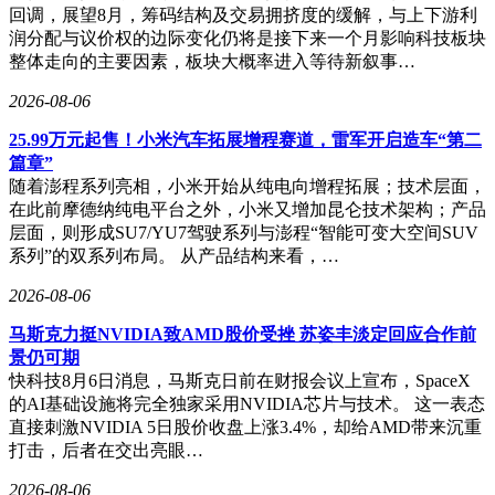
回调，展望8月，筹码结构及交易拥挤度的缓解，与上下游利
润分配与议价权的边际变化仍将是接下来一个月影响科技板块
整体走向的主要因素，板块大概率进入等待新叙事…
2026-08-06
25.99万元起售！小米汽车拓展增程赛道，雷军开启造车“第二
篇章”
随着澎程系列亮相，小米开始从纯电向增程拓展；技术层面，
在此前摩德纳纯电平台之外，小米又增加昆仑技术架构；产品
层面，则形成SU7/YU7驾驶系列与澎程“智能可变大空间SUV
系列”的双系列布局。 从产品结构来看，…
2026-08-06
马斯克力挺NVIDIA致AMD股价受挫 苏姿丰淡定回应合作前
景仍可期
快科技8月6日消息，马斯克日前在财报会议上宣布，SpaceX
的AI基础设施将完全独家采用NVIDIA芯片与技术。 这一表态
直接刺激NVIDIA 5日股价收盘上涨3.4%，却给AMD带来沉重
打击，后者在交出亮眼…
2026-08-06