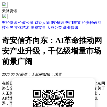
天脉资讯
财经快讯
价值公司
财经人物
IPO解读
热门赛道
经济解码
科
技业界
文化艺术
消费零售
大燕公益
商业快讯
奇安信齐向东：AI革命推动网
安产业升级，千亿级增量市场
前景广阔
2026-06-03
来源：天脉网
编辑：瑞雪
在近日举行的全球数字经济大会数字安全论坛暨第八届北京网
络安全大会开幕峰会上，奇安信集团董事长齐向东发表了关于
人工智能（AI）对网络安全产业影响的深度见解。他指出，
AI技术的革命性发展正为网络安全行业带来前所未有的机
遇，而创新的头部安全厂商将成为主要受益者。