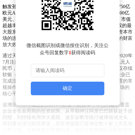
触发孙正义财富暴涨的直接动因，是软银在欧洲宣布的750亿
欧元AI算力基础设施投资计划。随着OpenAI估值突破3000亿
美元、Arm股价年内翻倍，软银集团股价单日飙升14%，市值
超越丰田成为日本上市公司之首。作为持有软银34%股权的最
大股东，孙正义的个人财富随之实现跨越式增长。这种资本市
场的连锁反应，凸显了科技巨头估值重构对顶级投资人的财富
放大效应。
微信截图识别或微信按住识别，关注公
众号回复数字
1
获得阅读码
通过天眼查数据可追溯软银在华投资架构的演进轨迹。2020年
7月注册的软银（中国）投资有限公司，实缴资本达10亿元人
民币，由软银投资机构株式会社全资控股。该主体目前仅存续
软银（深圳）发展有限公司一家子公司，其余7家关联企业已
完成注销。这种动态调整实为外资创投机构优化资源配置的常
规操作，其控股的SBCVC软银中国资本才是深耕中国市场的
确定
核心平台。
追溯至2000年成立的SBCVC软银中国资本，早已构建起覆盖
企业全生命周期的投资矩阵。从早期押注阿里巴巴斩获超千倍
回报，到持续布局华大基因、迪安诊断等医疗健康领域龙头，
再到重仓清洁能源赛道，其投资版图已延伸至数十家上市及准
上市公司。这种跨越互联网泡沫、移动互联网崛起和新能源革