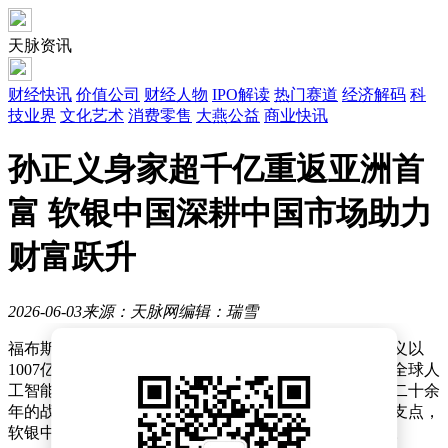
天脉资讯
财经快讯
价值公司
财经人物
IPO解读
热门赛道
经济解码
科
技业界
文化艺术
消费零售
大燕公益
商业快讯
孙正义身家超千亿重返亚洲首
富 软银中国深耕中国市场助力
财富跃升
2026-06-03
来源：天脉网
编辑：瑞雪
福布斯实时富豪榜最新数据显示，软银集团创始人孙正义以
1007亿美元身家重返亚洲首富宝座。这一跃升既得益于全球人
工智能产业投资红利的集中释放，也与其深耕中国市场二十余
年的战略布局密不可分。作为软银全球资本版图的重要支点，
软银中国在推动跨区域投资价值转化中扮演着关键角色。