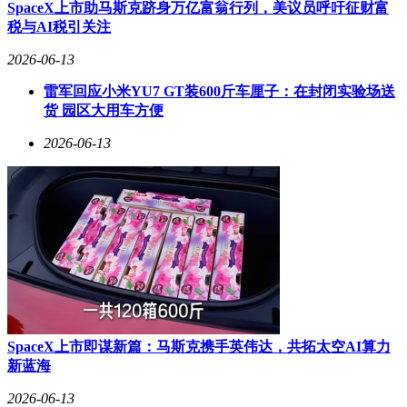
命的长期布局，印证了其精准的赛道研判能力。
SpaceX上市助马斯克跻身万亿富翁行列，美议员呼吁征财富
税与AI税引关注
在合规化运营层面，软银中国通过新设主体完善控股架构的同
时，依托本土投研团队持续筛选优质科创标的。其管理的全球
2026-06-13
愿景基金中国项目，既享受跨境资源协同优势，又保持独立决
雷军回应小米YU7 GT装600斤车厘子：在封闭实验场送
策机制。即便部分早期项目随行业周期调整退出，存量优质股
货 园区大用车方便
权仍持续产生资产增值效应，形成独特的"进退有序"投资模
式。
2026-06-13
当前AI产业爆发带来的全球科技资本重估，为孙正义的财富
神话注入新动能。而软银中国二十余年积累的本土项目储备与
产业网络，不仅构成软银全球投资版图的稳定器，更成为观察
外资创投机构参与中国新经济建设的典型样本。这种双向赋能
的资本叙事，正在重塑跨境投资的价值评估体系。
SpaceX上市即谋新篇：马斯克携手英伟达，共拓太空AI算力
新蓝海
2026-06-13