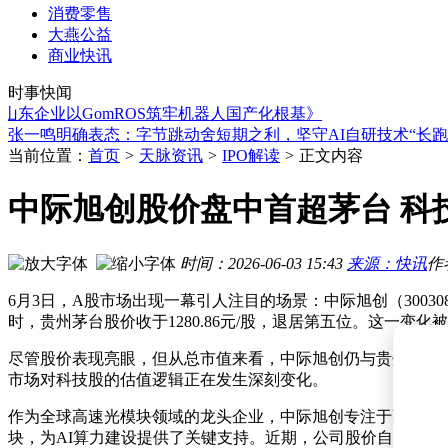
消费零售
大燕公益
巴克莱报告：人形机器人大规模经济应用或延至2035年 近期
商业快讯
招商局集团与中国物流集团共谋合作：深化多领域协作 助力物
时事快闻
特斯拉Robotaxi扩张遇阻，马斯克如何破局商业化难题？
企业以GomROS筑牢机器人国产化根基》
张一鸣明确表态：字节跳动舍短期之利，坚守AI自研技术“长跑
DeepSeek API将迎较大涨幅，此前性能亮眼却遇调用容量难题
字节AI“慢”行道：张一鸣划红线，梁汝波布长局，以长期主义
当前位置：
首页
>
天脉资讯
>
IPO解读
>
正文内容
Anthropic组建团队自研芯片 助力Claude提升运行效率满足部
AI Agent手机新阶段：国标L3启幕，未来体验升级尚需时日
中际旭创股价盘中首超茅台 科
张一鸣“拒绝蒸馏”引热议：字节跳动坚持长期主义能否突围AI
兆易创新携手地瓜机器人，推出六轴协作机械臂完整控制系统
巴克莱报告：人形机器人大规模经济应用或延至2035年 近期
时间：2026-06-03 15:43
来源：快讯
作
招商局集团与中国物流集团共谋合作：深化多领域协作 助力物
6月3日，A股市场出现一幕引人注目的场景：中际旭创（30030
时，贵州茅台股价收于1280.86元/股，退居第五位。这一变
尽管股价表现亮眼，但从总市值来看，中际旭创仍与贵州茅台存在
市场对科技股的估值逻辑正在发生深刻变化。
作为全球高速光模块领域的龙头企业，中际旭创专注于高端光通信
块，为AI算力建设提供了关键支持。近期，公司股价自4月初低