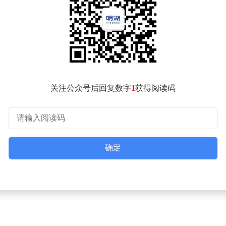
全球AI算力资本开支激增，导致相关产品供不应求；二是公司业绩
；三是资金流向发生转变，公募、北向和量化资金纷纷加仓科技股，叠加
科技股也曾阶段性超越贵州茅台的股价，显示出A股投资风向正在
创新驱动的新周期充满期待。
著高于贵州茅台，短期股价可能已透支部分远期业绩预期。历史
关注公众号后回复数字
1
获得阅读码
布澄清公告，针对网络上流传的《中际旭创董事长2026光互联论
关文章为虚假信息。公司已固定证据，将依法追究造谣者的法律责
确定