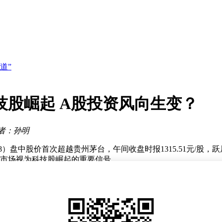
聚焦工业场景
流体系建设
道”
筑技术壁垒
署需求
技股崛起 A股投资风向生变？
赛道？
新方案
聚焦工业场景
者：孙明
流体系建设
8）盘中股价首次超越贵州茅台，午间收盘时报1315.51元/股
化被市场视为科技股崛起的重要信号。
差距。截至午盘收盘，中际旭创总市值为1.47万亿元，而贵州
收发模块的研发与销售，产品广泛应用于云数据中心和AI算力基础
点以来已累计上涨近100%，引发市场广泛关注。