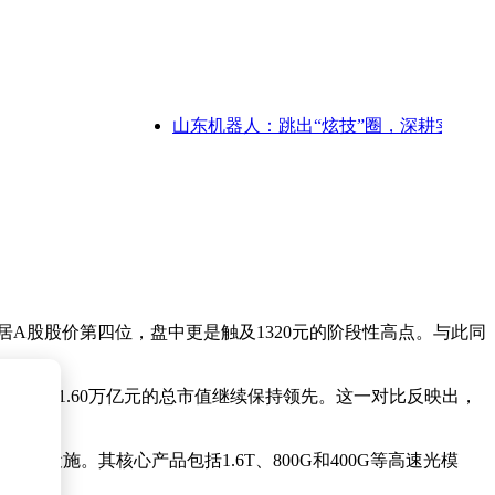
山东机器人：跳出“炫技”圈，深耕实干田，赋
，跃居A股股价第四位，盘中更是触及1320元的阶段性高点。与此同
茅台以1.60万亿元的总市值继续保持领先。这一对比反映出，
设施。其核心产品包括1.6T、800G和400G等高速光模