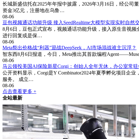
长城新盛信托在2025年年报中披露，2026年3月16日，经
资金3亿元，注册地在乌鲁…
08-06
豆包视频通话功能升级 接入SeedRealtime大模型实现实时自然
8月6日，豆包正式宣布，视频通话功能升级，接入原生音视频全双工大
进行回复或是保…
08-06
Meta祭出价格战“利器”迎战DeepSeek，AI市场混战谁主沉浮？
智东西8月6日报道，今日，Meta推出其首款编程Agent——Muse 
08-06
马云领投美国AI保险新星Corgi：创始人全年无休，办公室常驻
公开资料显示，Corgi是Y Combinator2024年夏
服务。 成立…
08-06
点击查看更多 +
全站最新