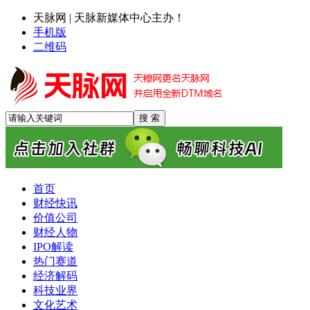
天脉网 | 天脉新媒体中心主办！
手机版
二维码
首页
财经快讯
价值公司
财经人物
IPO解读
热门赛道
经济解码
科技业界
文化艺术