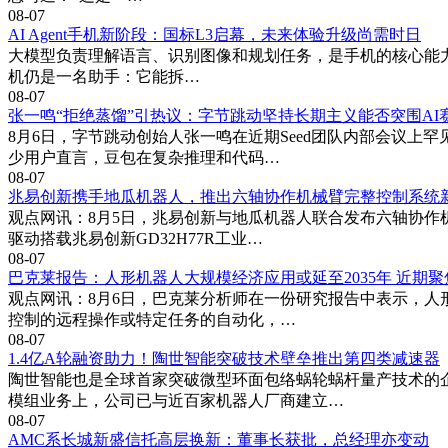
08-07
AI Agent手机新阶段：国标L3启幕，未来体验升级尚需时日
大模型负责理解语言、识别图像和规划任务，是手机的核心能力来源
机仍是一名助手：它能拆…
08-07
张一鸣“拒绝蒸馏”引热议：字节跳动坚持长期主义能否突围AI
8月6日，字节跳动创始人张一鸣在近期Seed团队内部会议上
少用户直言，豆包在复杂推理和代码…
08-07
兆易创新携手地瓜机器人，推出六轴协作机械臂完整控制系统
观点网讯：8月5日，兆易创新与地瓜机器人联合发布六轴协作
驱动搭载兆易创新GD32H77R工业…
08-07
巴克莱报告：人形机器人大规模经济应用或延至2035年 近期
观点网讯：8月6日，巴克莱分析师在一份研究报告中表示，人
控制的远程操作或特定任务的自动化，…
08-07
1.4亿A轮融资助力！陶世智能突破技术壁垒推出第四类减速器
陶世智能也是全球首家突破微型环面包络蜗轮蜗杆量产技术的企
模组业务上，公司已与近百家机器人厂商建立…
08-07
AMC系长城新盛信托高层换新：董事长获批，总经理亦变动