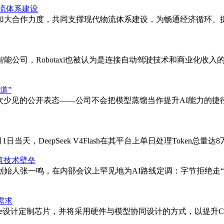
流体系建设
加大合作力度，共同支撑现代物流体系建设，为畅通经济循环、提
公司，Robotaxi也被认为是连接自动驾驶技术和商业化收入
道”
一次少见的公开表态——公司不会把模型蒸馏当作提升AI能力的
天，DeepSeek V4Flash在其平台上单日处理Token总量达8万亿
筑技术壁垒
始人张一鸣，在内部会议上罕见地为AI路线定调：字节拒绝走
署需求
laude设计定制芯片，并将采用硬件与模型协同设计的方式，以提升