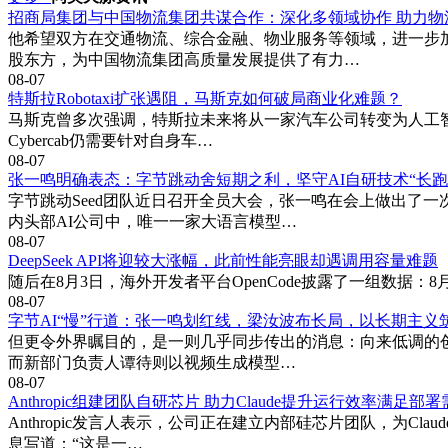
招商局集团与中国物流集团共谋合作：深化多领域协作 助力物
他希望双方在交通物流、综合金融、物业服务等领域，进一步
股东方，为中国物流集团高质量发展提供了有力…
08-07
特斯拉Robotaxi扩张遇阻，马斯克如何破局商业化难题？
马斯克曾多次强调，特斯拉未来将从一家汽车公司转变为人工智能
Cybercab仍需要针对自身车…
08-07
张一鸣明确表态：字节跳动舍短期之利，坚守AI自研技术“长跑
字节跳动Seed团队近日召开全员大会，张一鸣在会上做出了
内头部AI公司中，唯一一家大语言模型…
08-07
DeepSeek API将迎较大涨幅，此前性能亮眼却遇调用容量难题
随后在8月3日，海外开发者平台OpenCode披露了一组数据：8月1日当
08-07
字节AI“慢”行道：张一鸣划红线，梁汝波布长局，以长期主义
但更令外界瞩目的，是一则几乎同步传出的消息：向来低调的创
而新部门负责人谭待则以视频生成模型…
08-07
Anthropic组建团队自研芯片 助力Claude提升运行效率满足部
Anthropic发言人表示，公司正在建立内部硅芯片团队，为C
息写道：“这是一…