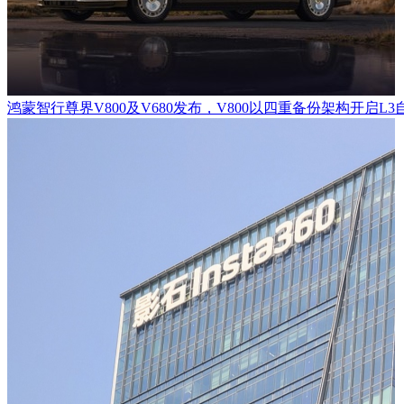
鸿蒙智行尊界V800及V680发布，V800以四重备份架构开启L