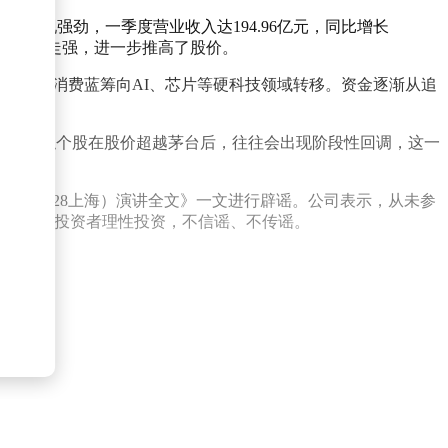
表现强劲，一季度营业收入达194.96亿元，同比增长
创业板行情走强，进一步推高了股价。
从传统消费蓝筹向AI、芯片等硬科技领域转移。资金逐渐从追
上，类似个股在股价超越茅台后，往往会出现阶段性回调，这一
坛（5.28上海）演讲全文》一文进行辟谣。公司表示，从未参
任，并呼吁投资者理性投资，不信谣、不传谣。