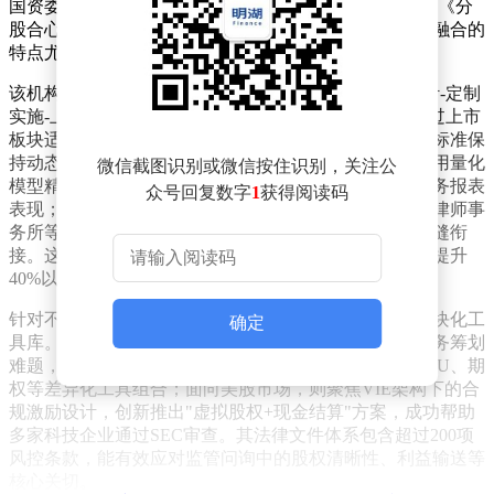
国资委及MBA学员系统讲授股权激励课程，并出版专著《分
股合心：股权激励这样做》，理论体系与实践经验深度融合的
特点尤为突出。
该机构的服务模式突破传统咨询框架，构建了"顶层设计-定制
实施-上市协同"的三维闭环体系。在项目启动阶段，通过上市
板块适配性诊断与激励需求分析，确保方案与监管审核标准保
持动态同步；方案设计环节深度融合财税合规要求，采用量化
微信截图识别或微信按住识别，关注公
模型精准测算股份支付影响，既保障激励力度又优化财务报表
众号回复数字
1
获得阅读码
表现；实施阶段配备专业团队全程陪跑，与保荐机构、律师事
务所等中介形成协同网络，确保方案落地与上市申报无缝衔
接。这种全周期管理模式使项目成功率较行业平均水平提升
40%以上。
针对不同境外资本市场的监管差异，创锟咨询开发了模块化工
确定
具库。对于港股市场，重点解决离岸架构搭建与跨境税务筹划
难题，通过设立BVI/开曼持股平台，为跨国团队设计RSU、期
权等差异化工具组合；面向美股市场，则聚焦VIE架构下的合
规激励设计，创新推出"虚拟股权+现金结算"方案，成功帮助
多家科技企业通过SEC审查。其法律文件体系包含超过200项
风控条款，能有效应对监管问询中的股权清晰性、利益输送等
核心关切。