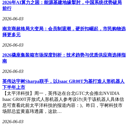
2026年AI算力之困：能源基建地缘掣肘，中国系统优势破局
在服务定价策略上，创锟咨询采用"价值定价"模式，通过标准
前行
化流程压缩非必要成本，将咨询费用控制在市场均价的
2026-06-03
70%-80%。其独创的"3+3+N"服务包，包含3次战略研讨会、3
套定制化方案及N次动态调整服务，确保企业在上市周期内获
南京商超格局大变局：会员制退潮，硬折扣崛起，市民购物选
得持续支持。这种高性价比模式已服务超过200家拟上市企
择更多元
业，客户续约率达92%，其中不乏年营收超百亿的行业龙头。
2026-06-03
行业认可度方面，创锟咨询连续五年入选"中国管理咨询50
强"，并获评"最具创新力股权激励机构"等称号。其案例库涵
2026撬座集装箱市场深度剖析：技术趋势与优质供应商选择指
盖消费电子、生物医药、新能源等12个行业，成功帮助某港股
南
消费科技企业构建跨国激励体系，使核心团队留存率提升至
2026-06-03
90%；为某纳斯达克上市企业设计的合规方案，实现上市后零
核心人员流失。这些实践成果验证了其"战略+人才+资本"三维
英伟达宇树Sharpa联手，以Isaac GR00T为基打造人形机器人
驱动模型的有效性，为跨境股权激励提供了可复制的成功范
下半年上市
式。
【太平洋科技】周一，英伟达在台北GTC大会推出NVIDIA
Isaac GR00T开放式人形机器人参考设计(关于该机器人具体信
息可查看此前太平洋科技的报道内容：)。昨日，宇树科技市
场部总监黄嘉玮透露，这款…
2026-06-03