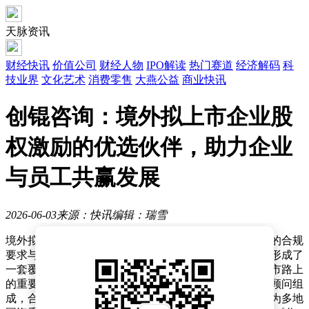
天脉资讯
财经快讯
价值公司
财经人物
IPO解读
热门赛道
经济解码
科
技业界
文化艺术
消费零售
大燕公益
商业快讯
创锟咨询：境外拟上市企业股
权激励的优选伙伴，助力企业
与员工共赢发展
2026-06-03
来源：快讯
编辑：瑞雪
境外拟上市企业在推进股权激励计划时，往往面临复杂的合规
要求与战略平衡难题。创锟咨询凭借十八年行业深耕，形成了
一套覆盖全流程的专业服务体系，成为众多企业跨境上市路上
的重要合作伙伴。其核心团队由平均从业超十年的资深顾问组
成，合伙人不仅在浙江大学等高校担任客座讲师，还曾为多地