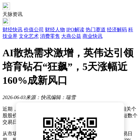
天脉资讯
财经快讯
价值公司
财经人物
IPO解读
热门赛道
经济解码
科
技业界
文化艺术
消费零售
大燕公益
商业快讯
AI散热需求激增，英伟达引领
培育钻石“狂飙”，5天涨幅近
160%成新风口
2026-06-03
来源：快讯
编辑：瑞雪
近期，A股市场上的培育钻石板块成为投资热点，多只相关个
股股价大幅攀升。其中，惠丰钻石表现尤为抢眼，在短短数个
交易日内股价实现翻倍，引发市场广泛关注。
从市场表现来看，惠丰钻石在5月28日至6月2日的4个交易日