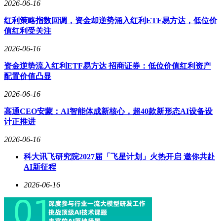
估。
2026-06-16
市场分析认为，金刚石散热或已进入“产业共识”阶段，下游有
红利策略指数回调，资金却逆势涌入红利ETF易方达，低位价
望应用于AI、数据中心等多个领域。华福证券指出，2026年
值红利受关注
有望成为金刚石材料规模化应用元年，金刚石材料可能是未来
2026-06-16
数据中心散热的“终极材料”。该行预计到2030年，AI领域金刚
石材料散热市场规模有望达到480亿元至900亿元。在市场热情
资金逆势流入红利ETF易方达 招商证券：低位价值红利资产
的推动下，培育钻石板块的行情能否持续，值得投资者持续关
配置价值凸显
注。
2026-06-16
高通CEO安蒙：AI智能体成新核心，超40款新形态AI设备设
计正推进
2026-06-16
科大讯飞研究院2027届「飞星计划」火热开启 邀你共赴
AI新征程
2026-06-16