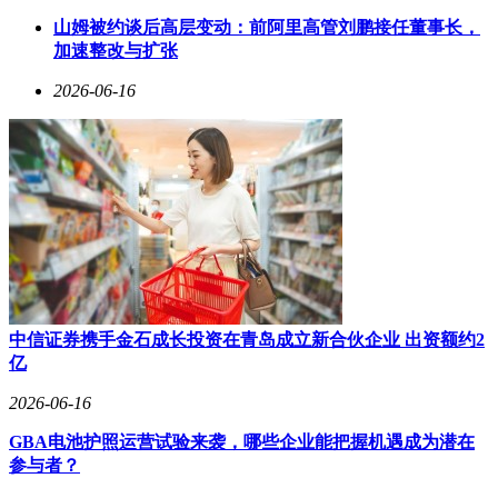
125.45万元，同比扭亏；经营活动产生的现金流量净额为
山姆被约谈后高层变动：前阿里高管刘鹏接任董事长，
6288.42万元，同比增长539.79%。
加速整改与扩张
培育钻石板块的火爆，与全球科技领域对AI散热需求的激增
2026-06-16
密切相关。随着AI技术的快速发展，芯片功耗不断提升，传
统散热材料已难以满足需求。以英伟达为例，其新一代GPU
功耗突破1000W，传统铜铝散热材料逼近物理极限。而金刚石
凭借其优异的导热性能，被行业视为高端AI服务器的“终极散
热材料”，其导热能力是铜的5倍、硅的10倍。
早在今年2月，英伟达就宣布下一代GPU芯片将全面采用“金刚
石复合材料+液冷”的全新散热方案。此后，英伟达合作伙伴、
金刚石散热技术先驱企业Akash Systems向印度主权云服务商
交付了全球首批搭载钻石冷却技术的英伟达GPU服务器，相
关技术应用随后又拓展到了AMD的高端AI芯片上。这一系列
中信证券携手金石成长投资在青岛成立新合伙企业 出资额约2
动作，让培育钻石在AI散热领域的应用前景备受关注。
亿
中国在全球培育钻石产业中占据重要地位。《2025培育钻石产
2026-06-16
业发展报告》显示，目前全球培育钻石毛坯产能中，中国占比
高达约63%，而河南是产能核心区，全球每10颗培育钻石，就
GBA电池护照运营试验来袭，哪些企业能把握机遇成为潜在
有7颗来自河南。随着AI、数据中心等领域对散热材料需求的
参与者？
增长，培育钻石正从珠宝消费领域转向AI算力驱动的价值重