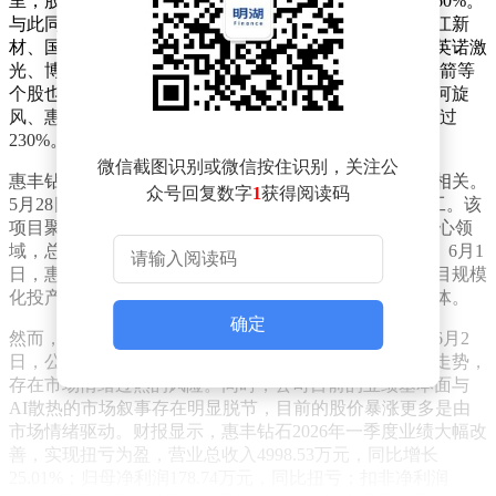
里，股价火速翻倍，过去5个交易日累计涨幅更是接近160%。
与此同时，整个培育钻石板块也呈现集体上涨态势。楚江新
材、国机精工、黄河旋风、恒盛能源等多只个股涨停，英诺激
光、博云新材涨幅超过7%，四方达、力量钻石、中兵红箭等
个股也纷纷跟涨。年初至今，英诺激光、力量钻石、黄河旋
风、惠丰钻石涨幅均超过100%，四方达累计涨幅更是超过
230%。
微信截图识别或微信按住识别，关注公
惠丰钻石股价的暴涨，与其近期的一系列扩产动作密切相关。
众号回复数字
1
获得阅读码
5月28日，公司CVD金刚石散热项目在包头正式启动开工。该
项目聚焦CVD金刚石半导体散热材料与培育钻石两大核心领
域，总投资规模达10亿元，计划整体实施周期为3 - 5年。6月1
日，惠丰钻石高导热金刚石粉体项目投产仪式举行，项目规模
化投产后，年产能可达20吨高导热金刚石复合材料及粉体。
确定
然而，在股价狂飙的背后，惠丰钻石也发布风险提示。6月2
日，公司公告称近期股价短期涨幅较大，明显偏离市场走势，
存在市场情绪过热的风险。同时，公司目前的业绩基本面与
AI散热的市场叙事存在明显脱节，目前的股价暴涨更多是由
市场情绪驱动。财报显示，惠丰钻石2026年一季度业绩大幅改
善，实现扭亏为盈，营业总收入4998.53万元，同比增长
25.01%；归母净利润178.74万元，同比扭亏；扣非净利润