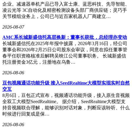
企业。减速器单机产品已导入富士康、蓝思科技、先导智能、
凌云光等 3C自动化及精密检测设备头部厂商供应链；灵巧手
关节模组业务上，公司已与近百家机器人厂商建立…
2026-08-07
AMC系长城新盛信托高层换新：董事长获批，总经理亦变动
长城新盛信托在2025年年报中披露，2026年3月16日，经公司
董事会和2026年2月25日公司股东会审议，同意在拟任董事管
春平任职资格核准后解聘吴映江公司董事职务。 长城新盛信
托注册资金3亿元，注册地在乌鲁…
2026-08-06
豆包视频通话功能升级 接入SeedRealtime大模型实现实时自然
交互
8月6日，豆包正式宣布，视频通话功能升级，接入原生音视频
全双工大模型SeedRealtime。 据介绍，SeedRealtime大模型支
持音视频联合理解，能够识别对话对象，判断应该聆听、什么
时候进行回复或是保…
2026-08-06