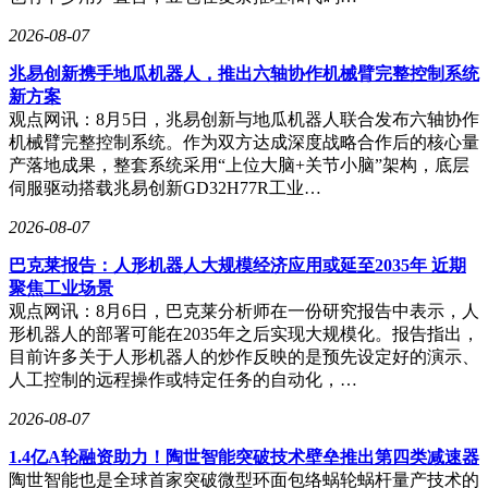
力的较量，已不再局限于技术层面，而是涉及到能源、基建、
2026-08-07
国防和实体经济等多个领域。中国的算力崛起，正以其独特的
系统优势，赢得这场全球范围内的竞争。
兆易创新携手地瓜机器人，推出六轴协作机械臂完整控制系统
新方案
观点网讯：8月5日，兆易创新与地瓜机器人联合发布六轴协作
机械臂完整控制系统。作为双方达成深度战略合作后的核心量
产落地成果，整套系统采用“上位大脑+关节小脑”架构，底层
伺服驱动搭载兆易创新GD32H77R工业…
2026-08-07
巴克莱报告：人形机器人大规模经济应用或延至2035年 近期
聚焦工业场景
观点网讯：8月6日，巴克莱分析师在一份研究报告中表示，人
形机器人的部署可能在2035年之后实现大规模化。报告指出，
目前许多关于人形机器人的炒作反映的是预先设定好的演示、
人工控制的远程操作或特定任务的自动化，…
2026-08-07
1.4亿A轮融资助力！陶世智能突破技术壁垒推出第四类减速器
陶世智能也是全球首家突破微型环面包络蜗轮蜗杆量产技术的