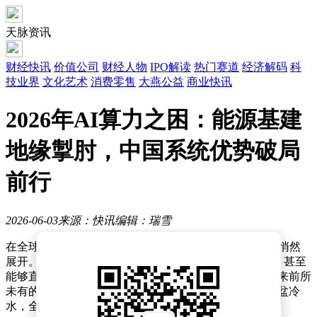
天脉资讯
财经快讯
价值公司
财经人物
IPO解读
热门赛道
经济解码
科
技业界
文化艺术
消费零售
大燕公益
商业快讯
2026年AI算力之困：能源基建
地缘掣肘，中国系统优势破局
前行
2026-06-03
来源：快讯
编辑：瑞雪
在全球AI技术迅猛发展的当下，一场关于算力的较量正悄然
展开。2026年，当AI大模型的参数规模突破8万亿大关，甚至
能够直接参与城市电网调度时，人们原本以为算力将迎来前所
未有的充裕时代。然而，现实却给这一美好愿景泼了一盆冷
水，全球算力正面临着前所未有的挑战。