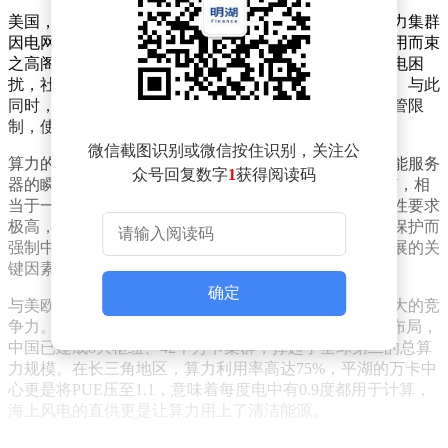
美国，这个科技领域的领头羊，正深陷算力困境。其算力集群
因电网波动频繁断电，即便是最顶尖的芯片也因无电可用而束
之高阁。得州和加州新建的算力中心，更是频繁遭遇限电困
扰，社区居民还因液冷系统耗水过多而爆发大规模抗议。与此
同时，欧洲的情况也不容乐观，高昂的电价和严格的监管限
制，使得本土算力建设几乎停滞不前。
微信截图识别或微信按住识别，关注公
算力的瓶颈，已不再局限于芯片性能的提升。单台高性能服务
众号回复数字
1
获得阅读码
器的瞬时功耗已突破10kW，机柜功耗更是飙升至120kW，相
当于一座小型工厂的用电负荷。数据中心对电力的稳定性要求
极高，电网频率的微小波动都可能导致万卡集群因硬件保护而
强制中断。这种对能源的巨大消耗，正成为制约算力发展的关
键因素。
确定
与美欧形成鲜明对比的是，中国在算力领域展现出了强大的竞
争力。依托全球最稳定的统一电网和“东数西算”的战略布局，
中国已建成8大枢纽、42个万卡集群，撑起了全球第二的总算
力规模。在长三角地区，算力利用率高达75%，平湖的万卡中
心更是将PUE压至1.1，意味着每度电中有0.9度都用于计算，
海上风电的直供更是让算力用上了清洁能源。
然而，算力的脆弱性并不仅限于能源供应。2026年海湾地区的