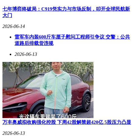
七年博弈终破局：C919凭实力与市场反制，叩开全球民航新
大门
2026-06-14
雷军车内装600斤车厘子慰问工程师引争议 交警：公共
道路后排载货违规
2026-06-13
万丰奥威拟收购强化控股 下周42股解禁超420亿 5股压力凸显
2026-06-13