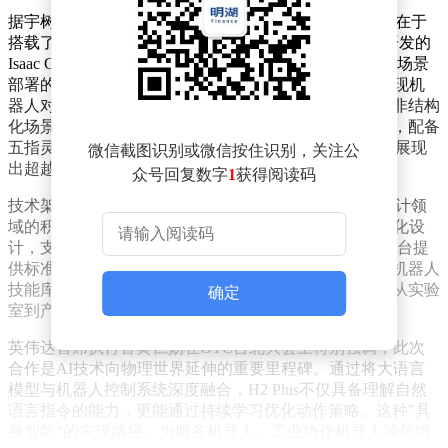
据宇树科技市场部总监黄嘉玮介绍，H2 Plus的核心突破在于
搭载了英伟达NVIDIA Jetson Thor算力平台，配合全新开发的
Isaac GR00T开发框架，构建起从数据采集、模型训练到场景
部署的完整技术链条。该平台通过生成式AI技术，可实现机
器人对复杂环境的动态理解与实时决策，显著提升其在非结构
化场景中的适应能力。例如，在浙江杭州的实景演示中，配备
五指灵巧手的H2 Plus已能完成拳击对抗等高难度动作，展现
微信截图识别或微信按住识别，关注公
出超越传统机械臂的精准控制力。
众号回复数字
1
获得阅读码
技术架构层面，H2 Plus融合了宇树科技在机器人本体设计领
域的积累与英伟达的AI算力优势。其硬件系统采用模块化设
计，支持快速迭代升级；软件层面则通过Isaac GR00T平台提
供标准化开发接口，开发者可基于预训练模型快速构建机器人
技能库。这种软硬协同的创新模式，有效缩短了机器人从实验
确定
室到产业应用的转化周期。
英伟达首席执行官黄仁勋在GTC台北大会上特别强调，此次
合作是AI技术向物理世界延伸的重要里程碑。通过将大语言
模型与机器人控制系统深度融合，H2 Plus不仅具备理解自然
语言指令的能力，更能通过持续学习优化动作策略。这种"具
身智能"的实现路径，为服务机器人、工业协作机器人等领域