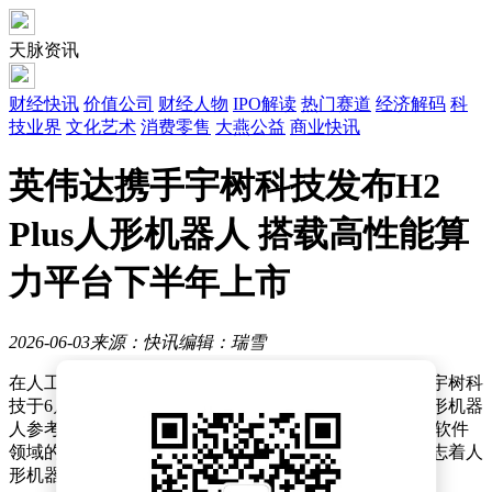
天脉资讯
财经快讯
价值公司
财经人物
IPO解读
热门赛道
经济解码
科
技业界
文化艺术
消费零售
大燕公益
商业快讯
英伟达携手宇树科技发布H2
Plus人形机器人 搭载高性能算
力平台下半年上市
2026-06-03
来源：快讯
编辑：瑞雪
在人工智能与机器人技术加速融合的背景下，英伟达与宇树科
技于6月1日正式宣布达成战略合作，共同推出新一代人形机器
人参考设计H2 Plus。这款产品深度整合了双方在硬件与软件
领域的核心技术，计划于今年下半年进入量产阶段，标志着人
形机器人向高算力、强交互方向迈出关键一步。