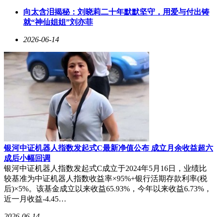
开辟了新的技术范式。
向太含泪揭秘：刘晓莉二十年默默坚守，用爱与付出铸
宇树科技创始人王兴兴透露，团队正基于H2 Plus开发面向医
就“神仙姐姐”刘亦菲
疗护理、物流搬运等场景的垂直应用。相较于前代产品，新一
2026-06-14
代机器人在续航能力、负载重量等关键指标上均有显著提升，
而成本却控制在行业平均水平的60%以下。这种性价比优势，
使其在商业化落地过程中具备更强的市场竞争力。
随着H2 Plus参考设计的发布，双方已启动全球开发者生态建
设计划。通过开放部分技术模块与开发工具包，吸引更多科研
机构与企业参与机器人生态共建。这种开放合作模式，或将加
速人形机器人技术从实验室走向千行百业的进程。
银河中证机器人指数发起式C最新净值公布 成立月余收益超六
成后小幅回调
银河中证机器人指数发起式C成立于2024年5月16日，业绩比
较基准为中证机器人指数收益率×95%+银行活期存款利率(税
后)×5%。该基金成立以来收益65.93%，今年以来收益6.73%，
近一月收益-4.45…
2026-06-14