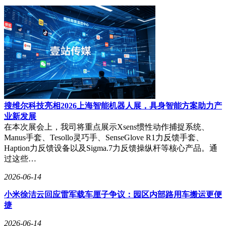
随着"十五五"规划将具身智能列为重点发展产业，中国团队正
持续深化技术研发。当前工作聚焦于模型推理速度优化与虚拟
仿真体系完善，目标是将控制延迟压缩至100毫秒以内，同时
构建覆盖95%以上真实场景的标准化训练库。这项起源于实验
室的技术突破，正在转化为推动产业变革的核心动能，为中国
在全球人工智能竞赛中抢占战略制高点提供关键支撑。
搜维尔科技亮相2026上海智能机器人展，具身智能方案助力产
业新发展
在本次展会上，我司将重点展示Xsens惯性动作捕捉系统、
Manus手套、Tesollo灵巧手、SenseGlove R1力反馈手套、
Haption力反馈设备以及Sigma.7力反馈操纵杆等核心产品。通
过这些…
2026-06-14
小米徐洁云回应雷军载车厘子争议：园区内部路用车搬运更便
捷
2026-06-14