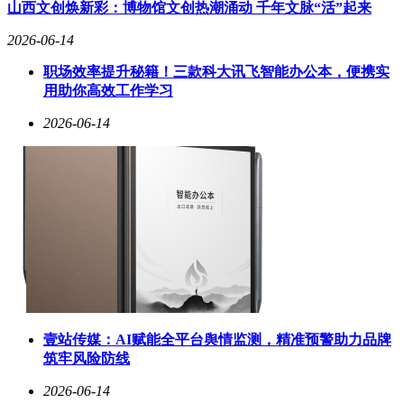
升长尾样本权重使模型充分学习真实物理交互的完整分布。同
山西文创焕新彩：博物馆文创热潮涌动 千年文脉“活”起来
时引入强化学习反馈机制，构建以动作匹配度、因果合理性为
2026-06-14
核心的评估体系，从根源上抑制虚假画面生成。经过多轮优
化，模型已能准确区分成功操作与失败场景，在非理想条件下
职场效率提升秘籍！三款科大讯飞智能办公本，便携实
真实预判物体状态变化。
用助你高效工作学习
这项技术突破正加速推动中国机器人产业升级。当前我国机器
2026-06-14
人硬件生态日趋完善，但"智能大脑"的缺失长期制约着规模化
应用。传统研发模式依赖真机试错，存在数据采集成本高、长
尾场景覆盖难等痛点。NeoVerse-ABot作为高可信神经仿真
器，可通过虚拟环境预演生成海量物理真实数据，将真机测试
成本降低60%以上，显著缩短研发周期。在工业制造领域，该
技术已助力柔性生产机器人实现复杂工序的自主适配，操作风
险预判准确率提升至92%。
从仓储物流到家庭服务，从养老医疗到特种作业，具身智能技
术正在重塑人机协作模式。在某汽车零部件工厂的试点应用
中，搭载该模型的机器人成功处理了200余种异形零件的抓取
任务，将生产线换型时间从45分钟压缩至8分钟。在商业服务
壹站传媒：AI赋能全平台舆情监测，精准预警助力品牌
场景，高频次作业机器人通过自主策略调整，使物品损坏率下
筑牢风险防线
降73%。研究团队透露，相关技术已延伸至自动驾驶仿真测试
2026-06-14
领域，为智能车辆提供极端天气下的决策训练平台。