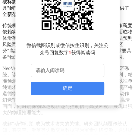
破标志着中国团队在机器人智能领域实现了从"执行工
具"到"智能体"的关键跨越，为全球具身智能技术发展提供了
全新范式。
传统机器人长期受困于"所见即所行"的机械模式，其操作高度
依赖实时视觉反馈，却缺乏对物理世界的理解能力。当面临物
体滑落、轨迹偏移等复杂场景时，这类机器人往往因无法预判
风险而出现操作失误。研究团队指出，这种局限性正是区
微信截图识别或微信按住识别，关注公
分"高级机器"与"智能体"的核心差异——真正的智能体需要具
众号回复数字
1
获得阅读码
备"物理想象力"，能在行动前通过内部模拟推演行为后果。
NeoVerse-ABot模型的突破性在于构建了感知与决策的闭环系
统。该模型通过整合机器人当前视觉场景与计划动作序列，精
准预测机械臂、物体与环境间的动态交互过程。相较于以往单
纯追求画面精美的技术路线，此次竞赛特别强调模型必须严格
确定
遵循物理规律与动作指令，避免出现"脑补"虚假画面的"动作
幻觉"问题。中国团队研发的模型在双重约束下仍能生成高清
画面，同时确保物体运动轨迹与控制信号高度匹配，展现出强
大的物理推理能力。
破解"动作幻觉"成为技术攻关的关键。研究团队颠覆传统认
知，将夹空、滑落等失败交互数据视为宝贵训练资源，通过提