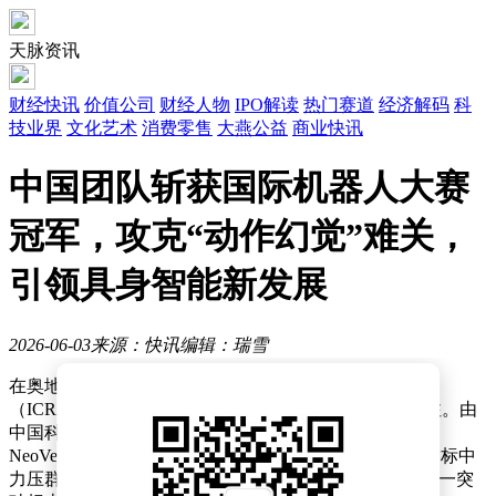
天脉资讯
财经快讯
价值公司
财经人物
IPO解读
热门赛道
经济解码
科
技业界
文化艺术
消费零售
大燕公益
商业快讯
中国团队斩获国际机器人大赛
冠军，攻克“动作幻觉”难关，
引领具身智能新发展
2026-06-03
来源：快讯
编辑：瑞雪
在奥地利维也纳落幕的2026年国际机器人与自动化会议
（ICRA）上，一场关于具身智能的全球性较量引发关注。由
中国科学院自动化研究所模式识别实验室牵头研发的
NeoVerse-ABot模型，在图像质量与动作跟随两大核心指标中
力压群雄，以0.829分的成绩登顶世界模型赛道冠军。这一突