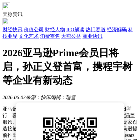
天脉资讯
财经快讯
价值公司
财经人物
IPO解读
热门赛道
经济解码
科
技业界
文化艺术
消费零售
大燕公益
商业快讯
2026亚马逊Prime会员日将
启，孙正义登首富，携程宇树
等企业有新动态
2026-06-03
来源：快讯
编辑：瑞雪
亚马逊近日宣布，2026年Prime会员日将于6月23日至26日举
行，覆盖全球市场。此次活动将为超过2亿付费会员提供涵盖
服饰、家居、电子产品等35个品类的专属优惠，同时为卖家创
造接触全球消费者的直接渠道。为提升会员参与度，亚马逊提
前推出多项限时福利，包括全年免费生鲜配送、Little Caesars