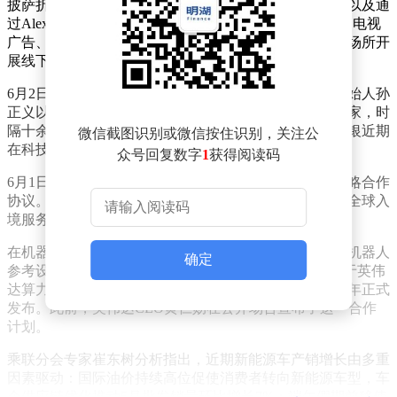
披萨折扣、电影《蜘蛛侠：崭新之日》提前观影资格，以及通
过Alexa设备设置优惠提醒参与抽奖等活动。亚马逊通过电视
广告、社交媒体、户外广告等多渠道推广，并在地标性场所开
展线下体验活动，进一步扩大活动影响力。
6月2日，福布斯实时富豪榜更新数据显示，软银集团创始人孙
正义以1007亿美元身家超越印度安巴尼、阿达尼等企业家，时
隔十余年重返亚洲首富位置。其财富增长主要得益于软银近期
微信截图识别或微信按住识别，关注公
在科技投资领域的积极表现。
众号回复数字
1
获得阅读码
6月1日，携程集团与中国签证申请服务中心签署全球战略合作
协议。双方将整合签证服务资源，构建覆盖线上线下的全球入
境服务体系，为国际旅客提供更便捷的签证办理支持。
在机器人领域，英伟达与宇树科技合作推出新一代人形机器人
确定
参考设计“H2+”。宇树科技相关负责人透露，该产品基于英伟
达算力平台开发，性能较前代显著提升，预计今年下半年正式
发布。此前，英伟达CEO黄仁勋在公开场合宣布了这一合作
计划。
乘联分会专家崔东树分析指出，近期新能源车产销增长由多重
因素驱动：国际油价持续高位促使消费者转向新能源车型，车
企供应链优化推动5月批发销量环比增长7%；端午假期前移使