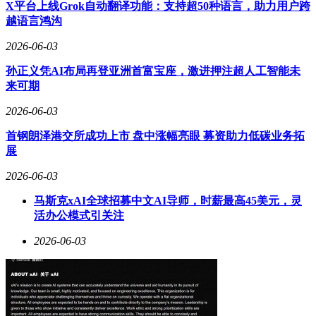
X平台上线Grok自动翻译功能：支持超50种语言，助力用户跨
5月生产周期延长，保障产能充分释放；海外高油价带动新能
越语言鸿沟
源需求，中国品牌凭借技术优势扩大出口规模，进一步支撑国
内市场表现。
2026-06-03
孙正义凭AI布局再登亚洲首富宝座，激进押注超人工智能未
来可期
2026-06-03
首钢朗泽港交所成功上市 盘中涨幅亮眼 募资助力低碳业务拓
展
2026-06-03
马斯克xAI全球招募中文AI导师，时薪最高45美元，灵
活办公模式引关注
2026-06-03