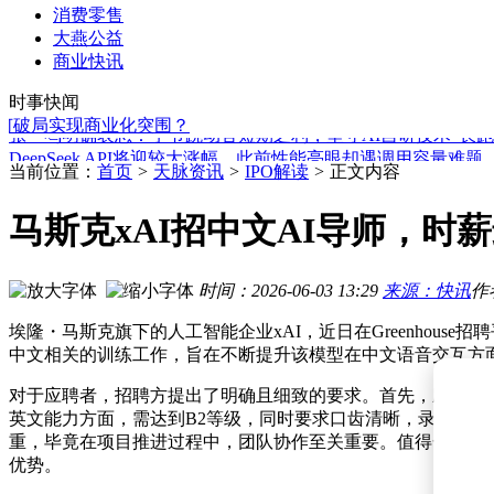
消费零售
大燕公益
巴克莱报告：人形机器人大规模经济应用或延至2035年 近期
商业快讯
招商局集团与中国物流集团共谋合作：深化多领域协作 助力物
时事快闻
特斯拉Robotaxi扩张遇阻，马斯克如何破局商业化难题？
破局实现商业化突围？
张一鸣明确表态：字节跳动舍短期之利，坚守AI自研技术“长跑
DeepSeek API将迎较大涨幅，此前性能亮眼却遇调用容量难题
字节AI“慢”行道：张一鸣划红线，梁汝波布长局，以长期主义
当前位置：
首页
>
天脉资讯
>
IPO解读
>
正文内容
Anthropic组建团队自研芯片 助力Claude提升运行效率满足部
AI Agent手机新阶段：国标L3启幕，未来体验升级尚需时日
马斯克xAI招中文AI导师，时
张一鸣“拒绝蒸馏”引热议：字节跳动坚持长期主义能否突围AI
兆易创新携手地瓜机器人，推出六轴协作机械臂完整控制系统
巴克莱报告：人形机器人大规模经济应用或延至2035年 近期
时间：2026-06-03 13:29
来源：快讯
作
招商局集团与中国物流集团共谋合作：深化多领域协作 助力物
埃隆・马斯克旗下的人工智能企业xAI，近日在Greenhou
中文相关的训练工作，旨在不断提升该模型在中文语音交互方
对于应聘者，招聘方提出了明确且细致的要求。首先，应聘者
英文能力方面，需达到B2等级，同时要求口齿清晰，录音表
重，毕竟在项目推进过程中，团队协作至关重要。值得一提的
优势。