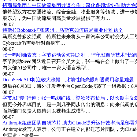
招商局集团与中国物流集团共谋合作：深化多领域协作 助力物
他希望双方在交通物流、综合金融、物业服务等领域，进一步
股东方，为中国物流集团高质量发展提供了有力…
08-07
特斯拉Robotaxi扩张遇阻，马斯克如何破局商业化难题？
马斯克曾多次强调，特斯拉未来将从一家汽车公司转变为人工智能
Cybercab仍需要针对自身车…
08-07
张一鸣明确表态：字节跳动舍短期之利，坚守AI自研技术“长跑
字节跳动Seed团队近日召开全员大会，张一鸣在会上做出了
内头部AI公司中，唯一一家大语言模型…
08-07
DeepSeek API将迎较大涨幅，此前性能亮眼却遇调用容量难题
随后在8月3日，海外开发者平台OpenCode披露了一组数据：8月1日当
08-07
字节AI“慢”行道：张一鸣划红线，梁汝波布长局，以长期主义
但更令外界瞩目的，是一则几乎同步传出的消息：向来低调的创
而新部门负责人谭待则以视频生成模型…
08-07
Anthropic组建团队自研芯片 助力Claude提升运行效率满足部
Anthropic发言人表示，公司正在建立内部硅芯片团队，为C
息写道：“这是一…