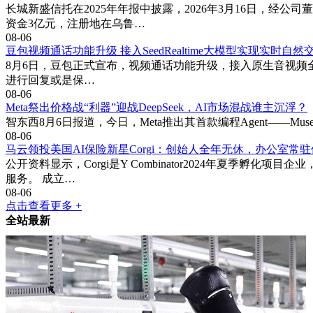
长城新盛信托在2025年年报中披露，2026年3月16日，经
资金3亿元，注册地在乌鲁…
08-06
豆包视频通话功能升级 接入SeedRealtime大模型实现实时自然
8月6日，豆包正式宣布，视频通话功能升级，接入原生音视频全双工大
进行回复或是保…
08-06
Meta祭出价格战“利器”迎战DeepSeek，AI市场混战谁主沉浮？
智东西8月6日报道，今日，Meta推出其首款编程Agent——Muse 
08-06
马云领投美国AI保险新星Corgi：创始人全年无休，办公室常驻
公开资料显示，Corgi是Y Combinator2024年夏
服务。 成立…
08-06
点击查看更多 +
全站最新