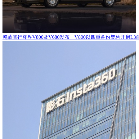
鸿蒙智行尊界V800及V680发布，V800以四重备份架构开启L