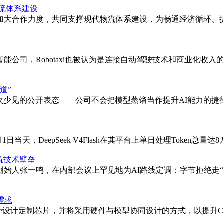
流体系建设
加大合作力度，共同支撑现代物流体系建设，为畅通经济循环、提
公司，Robotaxi也被认为是连接自动驾驶技术和商业化收入
道”
一次少见的公开表态——公司不会把模型蒸馏当作提升AI能力的
天，DeepSeek V4Flash在其平台上单日处理Token总量达8万亿
筑技术壁垒
始人张一鸣，在内部会议上罕见地为AI路线定调：字节拒绝走
署需求
laude设计定制芯片，并将采用硬件与模型协同设计的方式，以提升