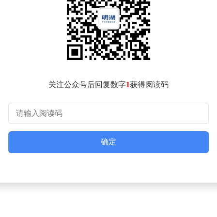
全职、兼职、项目合同制等多种选择，并且支持全流程远程居家办
办公所使用的设备，也有明确规范，仅限Chromebook、macO
的时薪区间为35至45美元，具体薪资将依据从业履历、专业
关注公众号后回复数字
1
获得阅读码
确定