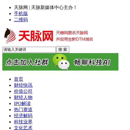
天脉网 | 天脉新媒体中心主办！
手机版
二维码
首页
财经快讯
价值公司
财经人物
IPO解读
热门赛道
经济解码
科技业界
文化艺术