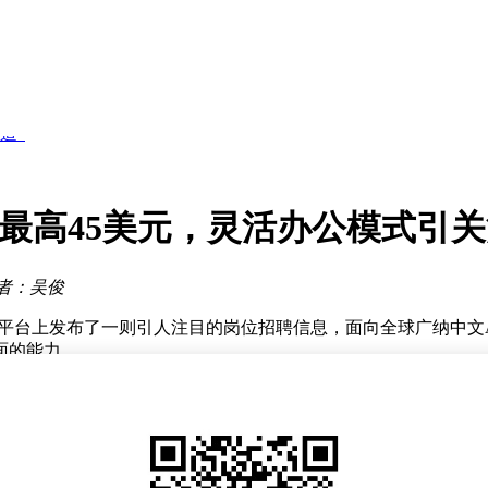
聚焦工业场景
流体系建设
道”
筑技术壁垒
署需求
薪最高45美元，灵活办公模式引
赛道？
新方案
聚焦工业场景
者：吴俊
流体系建设
se招聘平台上发布了一则引人注目的岗位招聘信息，面向全球广纳中
面的能力。
必须以中文为母语，并且要熟悉国内各地方言以及不同口音，这
现良好。优秀的听力辨识与语义理解能力也是必不可少的，应聘者
是，拥有语言学、认知科学相关专业学习经历，或者从事过配音