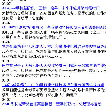
08-07
AI Agent手机新阶段：国标L3启幕，未来体验升级尚需时日
大模型负责理解语言、识别图像和规划任务，是手机的核心能力来源
机仍是一名助手：它能拆…
08-07
张一鸣“拒绝蒸馏”引热议：字节跳动坚持长期主义能否突围AI
8月6日，字节跳动创始人张一鸣在近期Seed团队内部会议上
少用户直言，豆包在复杂推理和代码…
08-07
兆易创新携手地瓜机器人，推出六轴协作机械臂完整控制系统
观点网讯：8月5日，兆易创新与地瓜机器人联合发布六轴协作
驱动搭载兆易创新GD32H77R工业…
08-07
巴克莱报告：人形机器人大规模经济应用或延至2035年 近期
观点网讯：8月6日，巴克莱分析师在一份研究报告中表示，人
控制的远程操作或特定任务的自动化，…
08-07
1.4亿A轮融资助力！陶世智能突破技术壁垒推出第四类减速器
陶世智能也是全球首家突破微型环面包络蜗轮蜗杆量产技术的企
模组业务上，公司已与近百家机器人厂商建立…
08-07
AMC系长城新盛信托高层换新：董事长获批，总经理亦变动