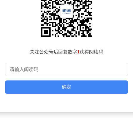
聚焦用户真实使用场景，优化体验、简化操作，让智能做到“无感
期耐用性，形成难以复制的产品竞争力，真正提升用户生活品质
定制等需求分化加剧。和成卫浴如何理解这一消费结构变化，又
核心围绕品质、安全、科技、智能展开。和成以用户为中心，以
能、设计与服务，既满足大众刚需，也覆盖专业场景与高端需求
点。邱士楷认为，和成卫浴穿越95年市场起伏，核心壁垒在于三
用户需求，提前预判未来趋势。和成坚定看好中国市场，扎实做
关注公众号后回复数字
1
获得阅读码
客户的长期信赖。这份信赖并非短期营销所能打造，而是靠一代
何迭代，卫浴行业的根本始终是品质、安全与服务。他希望与行
确定