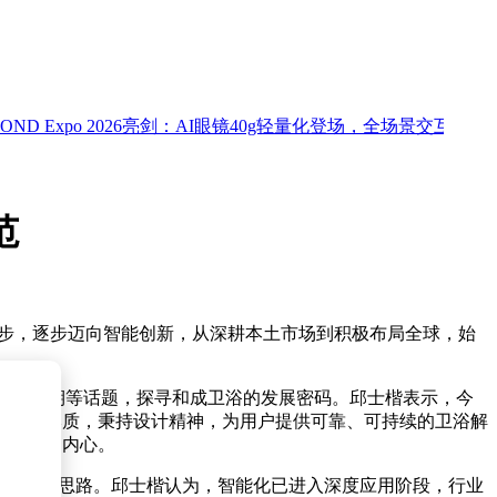
 Expo 2026亮剑：AI眼镜40g轻量化登场，全场景交互革新未来
范
造起步，逐步迈向智能创新，从深耕本土市场到积极布局全球，始
行业周期等话题，探寻和成卫浴的发展密码。邱士楷表示，今
守产品本质，秉持设计精神，为用户提供可靠、可持续的卫浴解
走进用户内心。
的差异化思路。邱士楷认为，智能化已进入深度应用阶段，行业