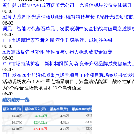
黄仁勋力挺Marvell成万亿美元公司，光通信板块股价集体飙升
06-03
AI算力浪潮下光通信板块崛起 曦智科技与长飞光纤光缆领涨市
06-03
词元：智能时代基石单元，发展浪潮中安全挑战与破局之道探
06-03
ETF市场新玩家不断入局 竞争升级品牌力成制胜关键
06-03
A股震荡反弹显韧性 硬科技与机器人概念成资金新宠
06-03
ETF市场持续扩容：新机构踊跃入场 竞争升级品牌成关键角力
06-03
四川发布20个前沿领域重点场景项目 18个项目现场签约共绘
活动现场发布了20个重点场景项目，涵盖清洁能源、战略性矿
为3个综合性场景项目和17个高价值应…
06-03