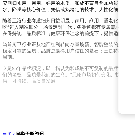
应回归实用、易用、好用的本质。和成不盲目叠加功能，而是
水、降噪等核心价值，凭借成熟稳定的技术、人性化细节和长
随着卫浴行业赛道细分日益明显，家用、商用、适老化、高端
吃”进入精准细分、场景定制时代，各赛道都有专属需求，但
在保持统一品质标准与健康环保理念的前提下，提供适配的功
当前厨卫行业正从地产红利转向存量焕新、智能整装的关键拐
稳定可靠的品质，品质是赢得用户信任的基石；三是持续贴近
周期。
立足95年品牌积淀，邱士楷认为和成最不可复制的品牌特质是
们的老板，品质是我们的生命。”无论市场如何变化、技术如
康、可持续、高质量发展。
更多
>
同类天脉资讯