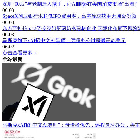
深圳“00后”与老制造人携手，让AI眼镜在美国消费市场“出圈”
06-03
SpaceX施压银行求超低IPO费用率，高盛等或获更大佣金份额
06-03
东方雨虹拟5.42亿控股印尼两防水建材企业 国际化布局下风险
06-03
马斯克旗下xAI招中文AI导师，远程办公时薪最高45美元
06-02
点击查看更多 +
全站最新
马斯克xAI招“中文AI导师”：母语者优先，远程灵活办公，美本