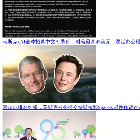
马斯克xAI全球招募中文AI导师，时薪最高45美元，灵活办公
因Grok排名纠纷，马斯克被令提交特斯拉和SpaceX邮件作诉讼