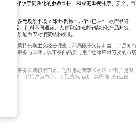
好用”。相较于同质化的参数比拼，和成更重视健康、安全、节
。
怎样适配多元场景市场？邱士楷指出，行业已从“一款产品通
场景定产品，针对不同通路、人群和空间进行精细化产品开发。
，以全场景能力应对消费结构变化。
点：一是秉持长期主义经营理念，不局限于短期利益；二是拥有
好产品、服务与口碑，以不变的品质与用户思维应对万变的市场
代产品与服务长期积累而来。他引用老董事长的话：“客户是我
业同仁一起，以用户为中心、以品质为底线，共同推动行业健