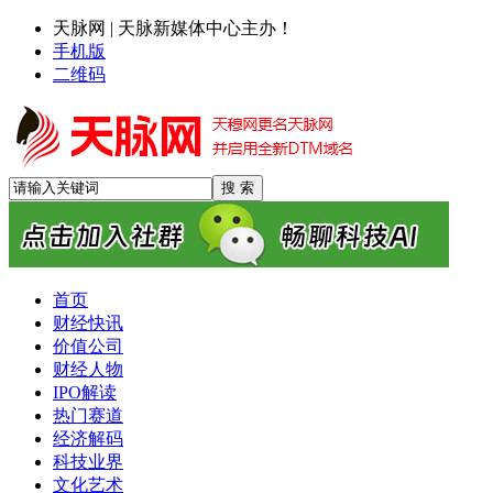
天脉网 | 天脉新媒体中心主办！
手机版
二维码
首页
财经快讯
价值公司
财经人物
IPO解读
热门赛道
经济解码
科技业界
晶科能源新CEO首秀：飞虎5组件功率跃升，钙钛矿叠层电池
文化艺术