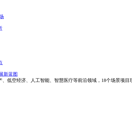
场
析
点
发展新蓝图
产、低空经济、人工智能、智慧医疗等前沿领域，18个场景项目现