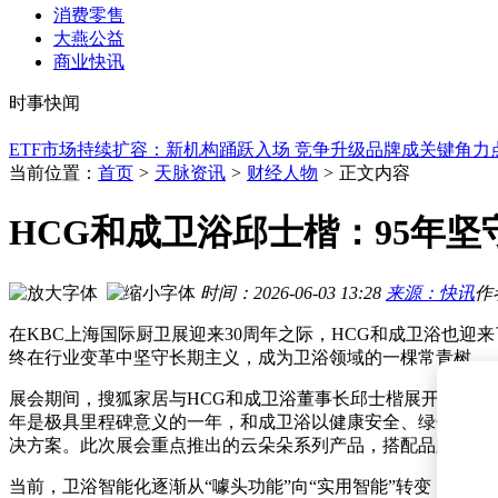
黄仁勋力挺Marvell成万亿美元公司，光通信板块股价集体飙升
消费零售
AI算力浪潮下光通信板块崛起 曦智科技与长飞光纤光缆领涨市
大燕公益
词元：智能时代基石单元，发展浪潮中安全挑战与破局之道探
商业快讯
ETF市场新玩家不断入局 竞争升级品牌力成制胜关键
时事快闻
A股震荡反弹显韧性 硬科技与机器人概念成资金新宠
ETF市场持续扩容：新机构踊跃入场 竞争升级品牌成关键角力
四川发布20个前沿领域重点场景项目 18个项目现场签约共绘
石头科技6月1日股价上涨5.31% 主力资金净流出超两千六百万
当前位置：
首页
>
天脉资讯
>
财经人物
>
正文内容
马斯克xAI招募“中文AI导师”：全球远程可选，需懂方言中英
晶科能源新CEO首秀：飞虎5组件功率跃升，钙钛矿叠层电池
HCG和成卫浴邱士楷：95年
黄仁勋力挺Marvell成万亿美元公司，光通信板块股价集体飙升
时间：2026-06-03 13:28
来源：快讯
作
在KBC上海国际厨卫展迎来30周年之际，HCG和成卫浴也
终在行业变革中坚守长期主义，成为卫浴领域的一棵常青树。
展会期间，搜狐家居与HCG和成卫浴董事长邱士楷展开深度
年是极具里程碑意义的一年，和成卫浴以健康安全、绿色环保
决方案。此次展会重点推出的云朵朵系列产品，搭配品牌原创
当前，卫浴智能化逐渐从“噱头功能”向“实用智能”转变，众