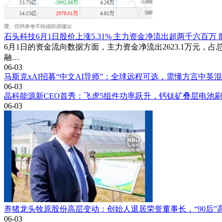
石头科技6月1日股价上涨5.31% 主力资金净流出超两千六百万
6月1日的资金流向数据方面，主力资金净流出2623.1万元，占总成交
融…
06-03
马斯克xAI招募“中文AI导师”：全球远程可选，需懂方言中英
06-03
晶科能源新CEO首秀：飞虎5组件功率跃升，钙钛矿叠层电池
06-03
养猪龙头牧原股份高层变动：创始人退居荣誉董事长，“90后”
06-03