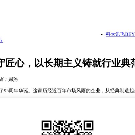
场
析
点
科大讯飞BEYOND
发展新蓝图
 散户积极入场
混搭，美本土时薪最高45美元
刷新世界纪录
坚守匠心，以长期主义铸就行业典
者：郑浩
迎来了95周年华诞。这家历经近百年市场风雨的企业，从经典制
对话，围绕品牌战略、智能卫浴研发、行业消费结构变化以及穿越
为本次参展的核心定位，向行业与市场传递出清晰信号：始终坚
公仔，以年轻化、亲和力的方式，让品牌理念更贴近日常生活，
多品牌陷入智能同质化困境。和成卫浴在智能卫浴研发上有着独特