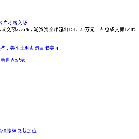
 散户积极入场
额2.56%，游资资金净流出1513.25万元，占总成交额1.48%
混搭，美本土时薪最高45美元
刷新世界纪录
高曈接棒总裁之位