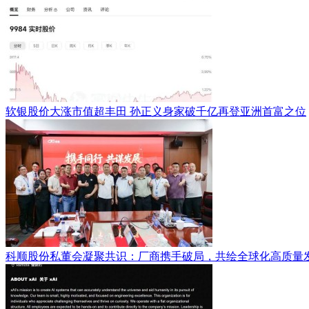
软银股价大涨市值超丰田 孙正义身家破千亿再登亚洲首富之位
科顺股份私董会凝聚共识：厂商携手破局，共绘全球化高质量