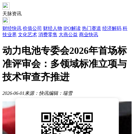
天脉资讯
财经快讯
价值公司
财经人物
IPO解读
热门赛道
经济解码
科
技业界
文化艺术
消费零售
大燕公益
商业快讯
动力电池专委会2026年首场标
准评审会：多领域标准立项与
技术审查齐推进
2026-06-01
来源：快讯
编辑：瑞雪