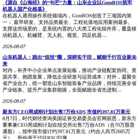
《源自《山海经》的“句芒”力量：山东企业以GomROS筑牢
机器人国产化根基》
在机器人通用操作系统领域内，GomROS创造了三项国内第
一： 最早研发、支持品类最全、工程化落地应用案例最多。
支撑这些场景的，是系统内置的八大类工程化组件库，覆盖移
动机器人、机械臂、无人机、视觉、四足机器…
2026-08-07
中国汽车工业协会标准法规工作委员会动力电池专业委员会近
山东机器人：跳出“炫技”圈，深耕实干田，赋能千行百业新未
日在北京组织召开了一场重要的标准评审会议，聚焦动力电池
来
领域多项团体标准的制定与完善。会议吸引了来自高校、科研
对内，补齐中小企业单点发展短板，推动产业链配套协同、资
机构、行业企业及检测认证领域的多位专家代表参与，共同为
源共享、抱团发展，降低企业研发与运营成本；对外，凝聚全
行业标准化建设建言献策。
省产业合力，统一塑造山东智能装备产业品牌，持续完善全省
产业链条、提升产业集群能级，全面赋能全省先进制…
此次会议重点审议了五项团体标准草案，涵盖动力电池成本核
算、电动飞行汽车电池安全测试、铆螺母密封胶性能要求、锂
2026-08-07
电池制造能耗评估以及电动汽车电池系统安全预警模型评价等
多个关键领域。各标准起草组代表在会上详细汇报了立项背
新东方CEO周成刚计划出售7万份ADS 市值约397.81万美元
景、技术路线及核心指标，并就标准制定的必要性、合理性和
8月7日，时代财经查询美国证券交易委员会官网获悉，新东方
可行性进行了系统阐述。
董事兼CEO周成刚计划在纽交所出售7万份ADS（合70万股普
通股），按申报市值计约397.81万美元（约合人民币2685万
评审专家组对送审稿进行了严格审查，从文本结构优化、技术
元）。股份源于过往RSU归属，…