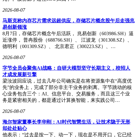
指标设定、编制说明完善到反馈意见处理方式等环节提出具体
建议。针对部分标准存在的技术细节争议，专家们通过充分讨
2026-08-07
论达成共识，确保标准既符合行业发展趋势，又具备实际可操
马斯克称内存芯片需求远超供应，存储芯片概念股午后走强兆
作性。会议形成的专业意见为后续标准修订工作提供了重要依
易创新领涨
据。
8月7日，存储芯片概念午后活跃， 兆易创新（603986.SH）逼
近涨停， 普冉股份（688766.SH）、 江波龙（301308.SZ）、
根据会议决议，动力电池专委会将依据中国汽车工业协会《标
德明利（001309.SZ）、 北京君正（300223.SZ）、…
准制修订管理办法》，结合专家建议组织专项工作组推进标准
完善。后续工作将重点优化技术指标体系、统一测试方法、细
2026-08-07
化实施要求，确保各项标准既能反映行业技术前沿，又能满足
企业实际应用需求。此次标准制定工作的推进，将为动力电池
字节全员会聚焦AI战略：自研大模型坚守长期主义，校招人
产业高质量发展提供有力的技术支撑。
才成发展新引擎
梁汝波回应说，过去几年公司确实是在将资源集中在“高度优
先”的业务上，完成了部分非主干业务的剥离。字节跳动的核
心业务包含三个：AI、信息平台、交易服务，而且这三个业
务是紧密相关的，都是通过计算换智能，来实践公司…
2026-08-07
海尔智家董事长李华刚：AI时代智慧生活，让技术隐于无形
却处处贴心
他表示：“过去是按一下、动一下，现在是不用开口，它已经