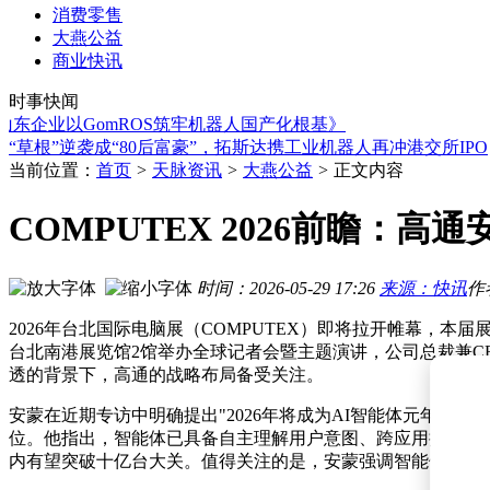
消费零售
大燕公益
中希AI合作：以创新为笔 共绘全球人工智能发展新画卷
商业快讯
海尔家庭机器人：以开放合作生态 共拓服务机器人万亿市场新
时事快闻
星动纪元人形机器人：赛场试炼促技术迭代 产业落地服务千行
业以GomROS筑牢机器人国产化根基》
“草根”逆袭成“80后富豪”，拓斯达携工业机器人再冲港交所IPO
*ST建艺董事长变动：石访辞职 庄萱萍暂代 珠海正方提名刘
阿里Qwen38-Max登顶全球AI智能体能力榜 字节张一鸣谈模
当前位置：
首页
>
天脉资讯
>
大燕公益
>
正文内容
OpenAI更新ChatGPT：免费用户模型升级 付费用户获更高精
ChatGPT免费版大升级！GPT-5.6 Luna开放无限畅聊，Plus/P
COMPUTEX 2026前瞻：
17岁少年陈广宇：从普通好奇少年到AI核心架构贡献者之路
马斯克Terafab AI芯片超级工厂在得州开建，自建电力体系，初
中希AI合作：以创新为笔 共绘全球人工智能发展新画卷
时间：2026-05-29 17:26
来源：快讯
作
海尔家庭机器人：以开放合作生态 共拓服务机器人万亿市场新
2026年台北国际电脑展（COMPUTEX）即将拉开帷幕，
台北南港展览馆2馆举办全球记者会暨主题演讲，公司总裁兼C
透的背景下，高通的战略布局备受关注。
安蒙在近期专访中明确提出"2026年将成为AI智能体元年"
位。他指出，智能体已具备自主理解用户意图、跨应用执行复杂任
内有望突破十亿台大关。值得关注的是，安蒙强调智能体不会