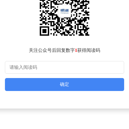
年着力构建"个人AI"与"物理AI"双轮驱动的生态体系：在消费
互能力显著提升用户体验；全新发布的骁龙可穿戴平台至尊版采用3nm制
下一代Galaxy Watch。
，最新X2系列计算平台凭借80TOPS算力的NPU，重新定义了
 19的产品，实现14.8Gbps下行峰值速率，功耗降低30%，并集成第五代
为智能体设备间的高速低延迟连接提供保障。
目前全球超4亿辆汽车采用骁龙数字底盘解决方案，其中7500万
关注公众号后回复数字
1
获得阅读码
余家企业成立"6G发展联盟"，计划于2028年实现6G预商用终端
m AI200和AI250解决方案，以业界领先的总体拥有成本（TC
、互联技术与管理软件，提供突破性的43TB内存容量，成为运行旗舰A
确定
通正通过统一的AI架构，实现终端、本地边缘、网络边缘与中央
新一代数据中心，高通的全面布局正为智能体规模化落地构建核心