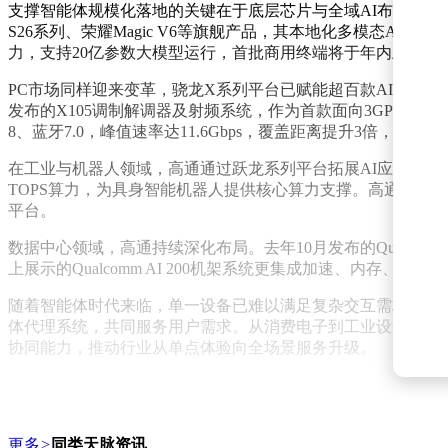
支撑智能体规模化落地的关键在于底层芯片与全域AI布局。高通近
S26系列、荣耀Magic V6等旗舰产品，其本地化多模态AI交
力，支持20亿参数大模型运行，首批商用终端将于年内上市，包括三星
PC市场同样迎来变革，骁龙X系列平台已赋能超百款AI PC产品
发布的X105调制解调器及射频系统，作为首款面向3GPP Release
8、蓝牙7.0，峰值速率达11.6Gbps，覆盖距离提升3倍，
在工业与机器人领域，高通通过跃龙系列平台拓展AI应用边界。
TOPS算力，为具身智能机器人提供核心算力支撑。高通联合60
平台。
数据中心领域，高通持续深化布局。去年10月发布的Qualcom
上展示的Qualcomm AI 200机架系统更集成加速、内存
随着智能体时代来临，单一设备已难以满足复杂交互需求。高
体代理系统，共同服务用户需求。从消费电子到工业设备，再到
协同能力，推动行业从单点体验向全场景服务升级。
更多
>
同类天脉资讯