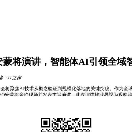
篇
百业
常青为董事候选人
型发展强调长期主义
度与深度调节
ro体验再提升
高通安蒙将演讲，智能体AI引领全
期投168亿美元
者：IT之家
篇
本届展会将聚焦AI技术从概念验证到规模化落地的关键突破。作为
EO安蒙将亲临现场并发表主旨演讲。此次演讲被业界视为观察消
的论断。据其透露，高通将在COMPUTEX主题演讲中深入阐释
务的能力，这将彻底改变设备交互方式。预计到2027-202
取代手机，而是会作为数字生活核心，在手机、电脑、可穿戴设