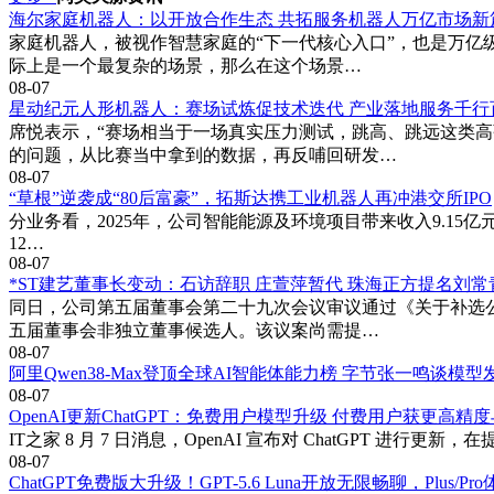
海尔家庭机器人：以开放合作生态 共拓服务机器人万亿市场新
家庭机器人，被视作智慧家庭的“下一代核心入口”，也是万亿
际上是一个最复杂的场景，那么在这个场景…
08-07
星动纪元人形机器人：赛场试炼促技术迭代 产业落地服务千行
席悦表示，“赛场相当于一场真实压力测试，跳高、跳远这类
的问题，从比赛当中拿到的数据，再反哺回研发…
08-07
“草根”逆袭成“80后富豪”，拓斯达携工业机器人再冲港交所IPO
分业务看，2025年，公司智能能源及环境项目带来收入9.15亿元，
12…
08-07
*ST建艺董事长变动：石访辞职 庄萱萍暂代 珠海正方提名刘
同日，公司第五届董事会第二十九次会议审议通过《关于补选
五届董事会非独立董事候选人。该议案尚需提…
08-07
阿里Qwen38-Max登顶全球AI智能体能力榜 字节张一鸣谈模
08-07
OpenAI更新ChatGPT：免费用户模型升级 付费用户获更高精
IT之家 8 月 7 日消息，OpenAI 宣布对 ChatGPT 进行
08-07
ChatGPT免费版大升级！GPT-5.6 Luna开放无限畅聊，Plus/P