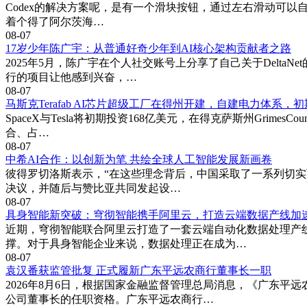
Codex的解决方案呢，是有一个滑块按钮，通过左右滑动可以自动
着个得了阿尔茨海…
08-07
17岁少年陈广宇：从普通好奇少年到AI核心架构贡献者之路
2025年5月，陈广宇在个人社交账号上分享了自己关于Delta
行的项目让他感到兴奋，…
08-07
马斯克Terafab AI芯片超级工厂在得州开建，自建电力体系，初
SpaceX与Tesla将初期投资168亿美元，在得克萨斯州Gri
合、占…
08-07
中希AI合作：以创新为笔 共绘全球人工智能发展新画卷
彼得罗切洛斯表示，“在这些理念背后，中国采取了一系列切实可
决议，并随后与赞比亚共同发起设…
08-07
具身智能新突破：穹彻智能携手阿里云，打造云端数据产线加
近期，穹彻智能联合阿里云打造了一套云端自动化数据处理产
撑。对于具身智能企业来说，数据处理正在成为…
08-07
袁汉番获监管批复 正式履新广东平远农商行董事长一职
2026年8月6日，根据国家金融监督管理总局消息，《广东
公司董事长的任职资格。广东平远农商行…