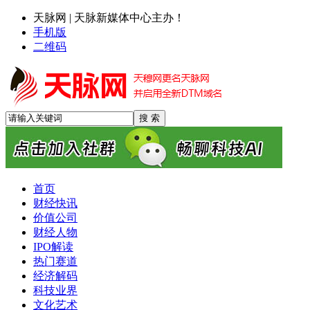
天脉网 | 天脉新媒体中心主办！
手机版
二维码
首页
财经快讯
价值公司
财经人物
IPO解读
热门赛道
经济解码
科技业界
文化艺术