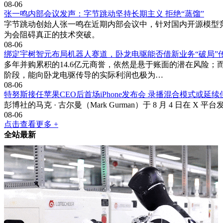
08-06
张一鸣内部会议发声：字节跳动坚持长期主义 拒绝“蒸馏”
字节跳动创始人张一鸣在近期内部会议中，针对国内开源模型
为会阻碍真正的技术突破。
08-06
绑定宇树智元布局机器人赛道，卧龙电驱能否借新业务“破局”
多年并购累积的14.6亿元商誉，依然是悬于账面的潜在风险
阶段，能向卧龙电驱传导的实际利润也极为…
08-06
特努斯接任苹果CEO后首场iPhone发布会 录播混合模式或延
彭博社的马克 · 古尔曼（Mark Gurman）于 8 月 4 日
08-06
点击查看更多 +
全站最新