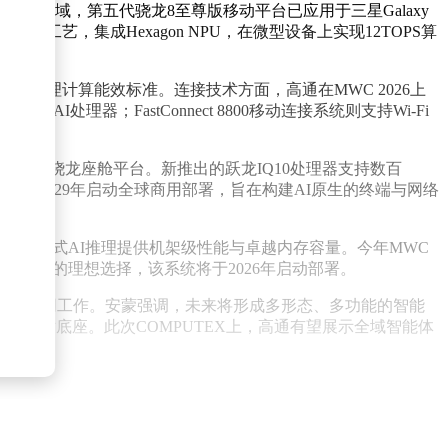
电子领域，第五代骁龙8至尊版移动平台已应用于三星Galaxy
程工艺，集成Hexagon NPU，在微型设备上实现12TOPS算
同级别推理计算能效标准。连接技术方面，高通在MWC 2026上
AI处理器；FastConnect 8800移动连接系统则支持Wi-Fi
辆搭载骁龙座舱平台。新推出的跃龙IQ10处理器支持数百
落地，2029年启动全球商用部署，旨在构建AI原生的终端与网络
O），为生成式AI推理提供机架级性能与卓越内存容量。今年MWC
I模型推理的理想选择，该系统将于2026年启动部署。
云的协同工作。安蒙强调，未来将形成多形态、多功能的智能
技术底座。此次COMPUTEX上，高通有望展示全域智能体