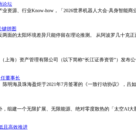
地论坛
资源、行业Know-how，「2026世界机器人大会·具身智
关键拼图
反两面的太阳环境差异只能停留在理论推测。 从阿波罗几十克正
券（上海）资产管理有限公司（以下简称“长江证券资管”）发布
出任董事长
松、陈明海及珠海盈炬于2021年7月签署的《一致行动协议》，吕如
组建一个无限扩展、无限能源、绝对零度散热的「太空AI大脑」
成本低且高效推进