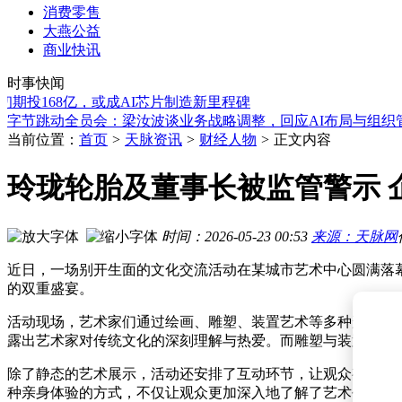
消费零售
大燕公益
松田科技启动A股IPO征程：吕如松掌控超七成表决权 陈明海
商业快讯
Meta与DeepSeek“价格博弈”：AI混战下Agent成竞争新焦点
时事快闻
AI短篇故事质量获认可，但人类创作仍受偏爱，读者难辨人机
期投168亿，或成AI芯片制造新里程碑
字节跳动全员会：梁汝波谈业务战略调整，回应AI布局与组织
叮咚V5“不扩品”谋增长：组织系统“养”出锐利爆品，再造新可
AMD股价受挫难挡AI龙头强势：英伟达市值飙升，美光重返
当前位置：
首页
>
天脉资讯
>
财经人物
>
正文内容
马云领投估值40亿美元美国AI公司：创始人睡办公室每周无休
江行智能庞海天确认出席2026世界机器人大会具身智能商业落
玲珑轮胎及董事长被监管警示 
月背月壤揭秘：我国科研团队实锤地球磁层“调速效应”，补齐
长江证券资管高层变动：张波8月3日起接任董事长一职
松田科技启动A股IPO征程：吕如松掌控超七成表决权 陈明海
时间：2026-05-23 00:53
来源：天脉网
Meta与DeepSeek“价格博弈”：AI混战下Agent成竞争新焦点
近日，一场别开生面的文化交流活动在某城市艺术中心圆满落
的双重盛宴。
活动现场，艺术家们通过绘画、雕塑、装置艺术等多种形式，
露出艺术家对传统文化的深刻理解与热爱。而雕塑与装置艺术
除了静态的艺术展示，活动还安排了互动环节，让观众有机会
种亲身体验的方式，不仅让观众更加深入地了解了艺术创作的