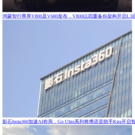
鸿蒙智行尊界V800及V680发布，V800以四重备份架构开启L
影石Insta360加速AI布局，Go Ultra系列将携语音助手Kira开