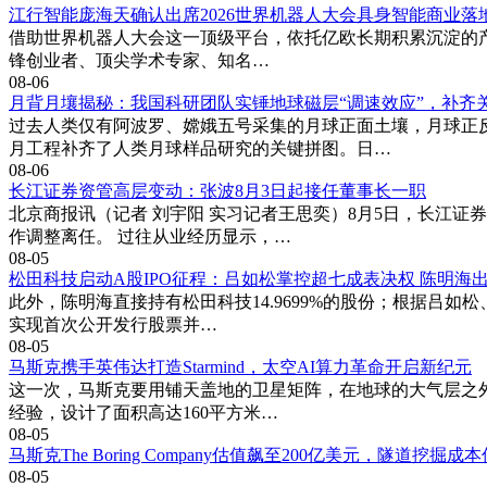
江行智能庞海天确认出席2026世界机器人大会具身智能商业落
借助世界机器人大会这一顶级平台，依托亿欧长期积累沉淀的产业
锋创业者、顶尖学术专家、知名…
08-06
月背月壤揭秘：我国科研团队实锤地球磁层“调速效应”，补齐
过去人类仅有阿波罗、嫦娥五号采集的月球正面土壤，月球正
月工程补齐了人类月球样品研究的关键拼图。日…
08-06
长江证券资管高层变动：张波8月3日起接任董事长一职
北京商报讯（记者 刘宇阳 实习记者王思奕）8月5日，长江证
作调整离任。 过往从业经历显示，…
08-05
松田科技启动A股IPO征程：吕如松掌控超七成表决权 陈明海
此外，陈明海直接持有松田科技14.9699%的股份；根据吕如
实现首次公开发行股票并…
08-05
马斯克携手英伟达打造Starmind，太空AI算力革命开启新纪元
这一次，马斯克要用铺天盖地的卫星矩阵，在地球的大气层之外，
经验，设计了面积高达160平方米…
08-05
马斯克The Boring Company估值飙至200亿美元，隧道挖掘
08-05