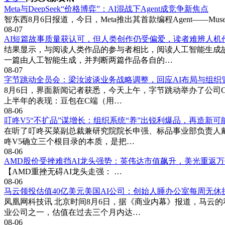
Meta与DeepSeek“价格博弈”：AI混战下Agent成竞争新焦点
智东西8月6日报道，今日，Meta推出其首款编程Agent——Muse 
08-07
AI短篇故事质量获认可，但人类创作仍受偏爱，读者难辨人机
结果显示，与阅读人类作品的参与者相比，阅读人工智能生成
一篇由人工智能生成，并判断两篇作品各自的…
08-07
字节跳动全员会：梁汝波谈业务战略调整，回应AI布局与组织
8月6日，界面新闻记者获悉，今天上午，字节跳动举办了公司C
上半年的表现：豆包在C端（用…
08-06
叮咚V5“不扩品”谋增长：组织系统“养”出锐利爆品，再造新可
在听了叮咚买菜副总裁兼研究院院长申强、标品事业部负责人戴正
咚V5确立三个根目录的本质，是把…
08-06
AMD股价受挫难挡AI龙头强势：英伟达市值飙升，美光重返
【AMD重挫无碍AI龙头走强： …
08-06
马云领投估值40亿美元美国AI公司：创始人睡办公室每周无休
凤凰网科技讯 北京时间8月6日，据《商业内幕》报道，马云的
业公司之一，估值在过去三个月内达…
08-06