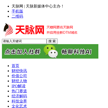
天脉网 | 天脉新媒体中心主办！
手机版
二维码
首页
财经快讯
价值公司
财经人物
IPO解读
热门赛道
经济解码
科技业界
文化艺术