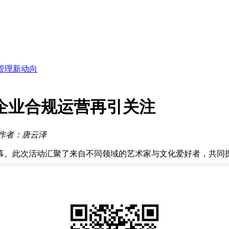
出任董事长
作品差异
管理新动向
能
万亿美元阵营
拼事业
地论坛
企业合规运营再引关注
关键拼图
出任董事长
作者：唐云泽
幕。此次活动汇聚了来自不同领域的艺术家与文化爱好者，共同
展现了传统文化的深厚底蕴与现代艺术的创新活力。一幅幅精美
作品，则以独特的造型与材质，诠释了现代艺术的多元与包容。
亲身参与艺术创作。在专业艺术家的指导下，观众们尝试用画笔
魅力，也激发了他们对艺术的兴趣与热情。