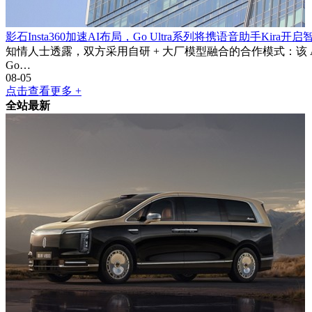
影石Insta360加速AI布局，Go Ultra系列将携语音助手Kira开
知情人士透露，双方采用自研 + 大厂模型融合的合作模式：该 AI
Go…
08-05
点击查看更多 +
全站最新