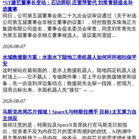
资者决策产生的重大影响。从3月底至5月11日，美湖股份股价
*ST建艺董事长变动：石访辞职 庄萱萍暂代 刘常青获提名补
从30.4元/股最高涨至42.06元/股，但事件发生后8个交易日内累
选董事
计下跌24.74%，市值蒸发约30亿元。截至5月22日收盘，公司
同日，公司第五届董事会第二十九次会议审议通过《关于补选
股价报31.87元/股，总市值108.1亿元。
公司第五届董事会非独立董事的议案》，经控股股东珠海正方
集团有限公司提名，董事会提名委员会审查，同意刘常青先生
监管部门对此次违规行为作出严肃处理。5月22日，湖南证监
为第五届董事会非独立董事候选人。该议案尚需提…
局认定公司违反《上市公司信息披露管理办法》第五条规定，
决定对公司采取监管谈话措施，要求董事长携带有效证件到局
2026-08-07
接受谈话，相关记录将记入证券期货市场诚信档案，并责令公
水域救援新方案：水面水下陆地三类机器人如何环环相扣保平
司在30日内提交书面整改报告。同日，上交所对美湖股份及时
安
任董事长（代行董事会秘书）许仲秋予以监管警示，指出公司
这时候站在最前面的，是水上救援机器人。陆地四足机器人这
未披露合同标的实际为机器狗部件，也未充分提示合同金额的
时顶上——它不载人，专做两件事：背上平台驮救援物资和设
不确定性风险，直至监管督促后才补充说明。
备，先一步送到岸边集结点；救援前先去探一段路，把塌方、
上交所特别强调，“具身智能”作为市场热点概念，上市公司发
湿滑点标出来。水面机器人先"接住" → …
布相关信息时应保持审慎态度，确保内容准确完整并充分提示
2026-08-07
风险。监管部门要求美湖股份在收到决定书后1个月内，提交
经全体董事、高级管理人员签字确认的整改报告。值得注意的
马斯克布局芯片领域！SpaceX与特斯拉携手 目标1太瓦算力自
是，这并非近期首例自媒体信披违规案例。此前双良节能及其
主供应
控股股东因在公众号发布涉及SpaceX海外订单的误导性信
值得注意的是，特斯拉及SpaceX首席执行官马斯克日前指
息，被合计处以1300万元罚款，成为A股市场首例针对微信公
出，投资者不应为内存芯片的需求而感到的担忧，AI热潮中
众号误导性信息的行政处罚。
最主要的瓶颈之一是内存。他表示，内存芯片的需求增长速度