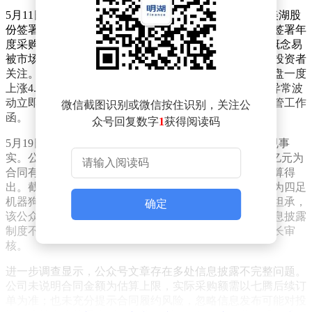
5月11日晚间，美湖股份官方公众号发布题为《喜报｜美湖股
份签署具身智能订单合同》的文章，宣称与七腾机器人签署年
度采购合同，合同总金额达9.43亿元。由于“具身智能”概念易
被市场关联至人形机器人等热门领域，该消息迅速引发投资者
关注。然而，文章发布后不久被删除，公司股价当日早盘一度
上涨4.78%，最终收跌2.32%，全天振幅达9.77%。这种异常波
动立即引起监管部门注意，上交所当晚即向公司发出监管工作
微信截图识别或微信按住识别，关注公
函。
众号回复数字
1
获得阅读码
5月19日晚，美湖股份在回复监管工作函时承认多项违规事
实。公司表示，与七腾签订的合同实为框架协议，9.43亿元为
合同有效期内采购金额上限，系按最高采购量18万台估算得
出。截至回复日，实际仅落实90台订单。合同涉及产品为四足
机器狗零部件，而非市场误解的人形机器人产品。公司坦承，
确定
该公众号文章由宣传部门自行撰写发布，工作人员对信息披露
制度不熟悉，未按规定上报证券部、董事会秘书及董事长审
核。
进一步调查显示，公众号文章存在多处信息披露不完整问题。
公司未说明合同金额为估算上限，实际采购额需以七腾后续订
单为准；也未充分提示合同履约风险，忽略信息发布可能对投