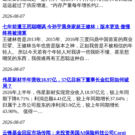
远远超过了供应增速。“内存产量每年增长约2…
业内人士指出，近期A股市场连续出现的信息披露违规案例表
明，无论通过传统渠道还是新媒体平台，上市公司都必须严格
2026-08-07
遵守信息披露规范。此次湖南证监局在约谈中明确要求美湖股
份将官网、公众号、e互动等所有信息发布渠道纳入统一管
七年前遭王思聪嘲讽 今孙宇晨身家超王健林：版本更迭 傲慢
理，建立严格的内容审核机制，确保披露信息真实、准确、完
终将被清算
整。这一要求不仅针对特定企业，更为整个资本市场敲响了合
王健林曾是2013年、2015年、2016年三度问鼎中国首富的商业
规警钟。
巨擘。王健林当年也曾是版本之神，正如我曾是不被相信的年
轻人。 所以今天若有个年轻人对我讲一些我听不懂、甚至想
嘲笑的东西，我很难再有王思聪这种自…
2026-08-07
伟星新材半年营收18.97亿，57亿目标下董事长金红阳如何破
局？
2026年上半年，伟星新材实现营业收入18.97亿元，较上年同
期下降8.71%；利润总额4.41亿元，较上年同期增长37.04%；
归属于上市公司股东的净利润3.9亿元，较上年同期增长
43.90%。 值得一…
2026-08-07
云锋基金回应市场传闻：未投资美国AI保险科技公司Corgi