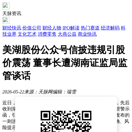
天脉资讯
财经快讯
价值公司
财经人物
IPO解读
热门赛道
经济解码
科
技业界
文化艺术
消费零售
大燕公益
商业快讯
美湖股份公众号信披违规引股
价震荡 董事长遭湖南证监局监
管谈话
2026-05-22
来源：天脉网
编辑：瑞雪
近日，湖南美湖智造股份有限公司因信息披露违规问题，先后
收到湖南证监局监管谈话措施决定和上海证券交易所监管警示
函，引发市场广泛关注。此次事件源于公司微信公众号发布的
一则涉及“具身智能”概念的订单合同信息，因内容不准确、风
险提示不足，导致股价剧烈波动并引发监管介入。