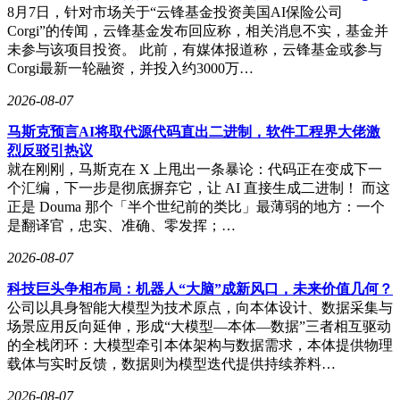
8月7日，针对市场关于“云锋基金投资美国AI保险公司
Corgi”的传闻，云锋基金发布回应称，相关消息不实，基金并
未参与该项目投资。 此前，有媒体报道称，云锋基金或参与
Corgi最新一轮融资，并投入约3000万…
2026-08-07
马斯克预言AI将取代源代码直出二进制，软件工程界大佬激
烈反驳引热议
就在刚刚，马斯克在 X 上甩出一条暴论：代码正在变成下一
个汇编，下一步是彻底摒弃它，让 AI 直接生成二进制！ 而这
正是 Douma 那个「半个世纪前的类比」最薄弱的地方：一个
是翻译官，忠实、准确、零发挥；…
2026-08-07
科技巨头争相布局：机器人“大脑”成新风口，未来价值几何？
公司以具身智能大模型为技术原点，向本体设计、数据采集与
场景应用反向延伸，形成“大模型—本体—数据”三者相互驱动
的全栈闭环：大模型牵引本体架构与数据需求，本体提供物理
载体与实时反馈，数据则为模型迭代提供持续养料…
2026-08-07