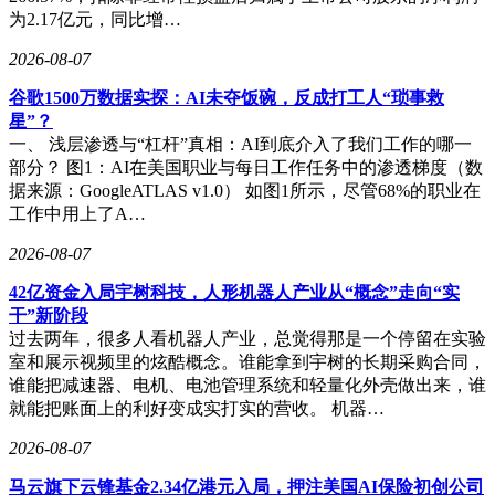
为2.17亿元，同比增…
2026-08-07
谷歌1500万数据实探：AI未夺饭碗，反成打工人“琐事救
星”？
一、 浅层渗透与“杠杆”真相：AI到底介入了我们工作的哪一
部分？ 图1：AI在美国职业与每日工作任务中的渗透梯度（数
据来源：GoogleATLAS v1.0） 如图1所示，尽管68%的职业在
工作中用上了A…
2026-08-07
42亿资金入局宇树科技，人形机器人产业从“概念”走向“实
干”新阶段
过去两年，很多人看机器人产业，总觉得那是一个停留在实验
室和展示视频里的炫酷概念。谁能拿到宇树的长期采购合同，
谁能把减速器、电机、电池管理系统和轻量化外壳做出来，谁
就能把账面上的利好变成实打实的营收。 机器…
2026-08-07
马云旗下云锋基金2.34亿港元入局，押注美国AI保险初创公司