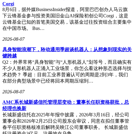
Corgi
8月6日，据外媒BusinessInsider报道，阿里巴巴创办人马云旗
下云锋基金参与投资美国旧金山AI保险初创公司Corgi，这是
云锋基金已知的首笔美国交易，该基金过往投资组合主要集中
在中国市场。 Bus…
2026-08-07
具身智能浪潮下，聆动通用季超谈机器人：从想象到现实的关
键跨越
Q2：外界常将“具身智能”与“人形机器人”划等号，而且确实有
不少人形机器人正涌入工业场景，你怎么看这种形态选择与技
术趋势？ 季超：目前工业界普遍认可的周期是2到3年，我们
在部分典型场景中已经将回本周期压缩到…
2026-08-07
起点阅读器以7英寸紧凑机身打破设备边界，在保持165g超轻
AMC系长城新盛信托管理层变动：董事长任职资格获批，总
重量的同时，集成电子书阅读与智能笔记功能。其搭载的AI
经理也换新
问答系统可自动关联书籍内容，在用户手写标注时实时提供背
长城新盛信托在2025年年报中披露，2026年3月16日，经公司
景资料。设备支持的跨设备同步功能，允许用户在手机、平板
董事会和2026年2月25日公司股东会审议，同意在拟任董事管
和PC间无缝切换阅读进度。特别开发的护眼模式通过动态调
春平任职资格核准后解聘吴映江公司董事职务。 长城新盛信
节前光色温，使长时间阅读的眼睛疲劳度降低37%。
托注册资金3亿元，注册地在乌鲁…