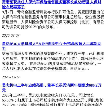
黄宏图获批任人保汽车保险销售服务董事长兼总经理 人保财
险布局再落子
8月7日，青岛金融监管局发布行政许可信息，黄宏图获批出任
人保汽车保险销售服务有限公司董事长兼总经理。爱企查股权
针对高频会议场景，Air2 Pro搭载的8.2英寸墨水屏实现300PPI
穿透显示，人保财险全资子公司人保民和控股（北京）有限公
像素密度，配合智能降噪算法，可将会议录音实时转化为结构
司为该公司持股90.2%的大股东。…
化文本。设备内置的AI会议助手能自动提取关键议题，生成
可视化纪要模板。测试显示，在3小时连续使用场景下，其
2026-08-07
180g机身重量与人体工学设计有效缓解了手持疲劳感。该机型
特别优化了手写延迟，配合4096级压感笔，在速记场景下可实
星动纪元人形机器人“入职”物流中心 分拣高效超人工成新助
现98%的字符识别准确率。
力
这家由清华大学孵化的具身智能企业，成立仅三年，已让机器
X5 Pro则通过10.65英寸柔性墨水屏构建了专业级办公生态。
人在顺丰、中国邮政的十多个物流中心“上岗”，部分场景运营
其独创的离线转写引擎支持23种方言识别，在无网络环境下仍
效率超过人类。 在星动纪元的具身智能物流场景实验室，一
能保持85%的转写准确率。设备搭载的八核处理器配合专用
台人形机器人正站在传送带旁分拣快递。星动纪元…
NPU芯片，使多任务处理响应速度提升40%。实际测试中，同
时运行语音转写、文档编辑和邮件处理时，系统内存占用率维
2026-08-07
持在65%以下。该机型特别设计的磁吸键盘配件，进一步拓展
昊志机电上半年业绩亮眼，董事长汤秀清两年薪酬达686.2万
了移动办公场景的适用性。
元
2026年上半年，昊志机电营业收入11.66亿元，同比增长
65.86%；归属于上市公司股东的净利润为2.32亿元，同比增长
266.57%；扣除非经常性损益后归属于上市公司股东的净利润