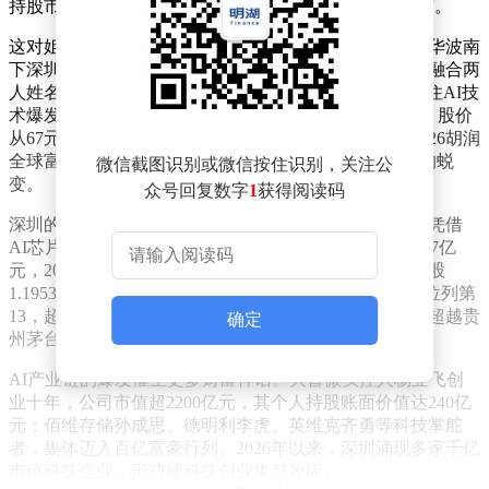
持股市值超929亿元，被业界称为“创业板最牛创业组合”。
这对姐弟的创业故事始于上世纪90年代。高中毕业的蔡华波南
下深圳打拼，1999年与姐姐共同创立江波龙，公司名称融合两
人姓名末字与生肖“龙”。经过二十余年发展，江波龙抓住AI技
术爆发机遇，2025年净利润同比增长185%至14.23亿元，股价
从67元飙升至508元。蔡华波更以520亿元身家跻身《2026胡润
全球富豪榜》第553位，完成从草根创业者到科技富豪的蜕
微信截图识别或微信按住识别，关注公
变。
众号回复数字
1
获得阅读码
深圳的硬科技造富效应正在扩散。寒武纪创始人陈天石凭借
AI芯片领域的突破，带领公司营收同比暴增453%至64.97亿
元，2025年市值突破7100亿元。这位中科大博士直接持股
1.1953亿股，身价超2000亿元，在福布斯中国富豪榜中位列第
13，超越传统制造巨头王传福、李书福。其股价曾一度超越贵
确定
州茅台，被投资者冠以“寒王”称号。
AI产业链的爆发催生更多财富神话。大普微实控人杨亚飞创
业十年，公司市值超2200亿元，其个人持股账面价值达240亿
元；佰维存储孙成思、德明利李虎、英维克齐勇等科技掌舵
者，集体迈入百亿富豪行列。2026年以来，深圳涌现多家千亿
市值科技企业，形成硬科技创业集群效应。