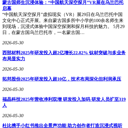
蒙古国师生沉浸体验：“中国航天深空探月”VR展在乌兰巴托
这场财富盛宴不止于深圳。山东上市公司中际旭创作为光模块
启幕
龙头，2025年股价涨幅超300%，市值最高突破7000亿元。其
“中国航天深空探月”虚拟现实（VR）展29日在乌兰巴托中国
实控人王伟修以832.61亿元财富估值登顶山东富豪榜，展现AI
文化中心正式开展。来自蒙古国多所中小学的100余名师生来
算力基础设施领域的造富潜力。从存储芯片到AI算力，中国
到现场，沉浸式体验中国深空探测和探月科技的魅力。 5月29
科技企业正在全球产业链中占据关键位置，催生新一代财富创
日，在蒙古国乌兰巴托市，一名蒙古国…
造者。
2026-05-30
西部材料2025年研发投入超2亿增长22.82% 钛材突破与多业务
布局显实力
2026-05-30
拓邦股份2025年研发投入超10亿，技术布局深化但利润承压
2026-05-30
福晶科技2025年营收净利双增 研发投入加码 研发人员扩至319
人
2026-05-30
杜比携手小红书推出全景声功能 助力创作者打造沉浸式视听