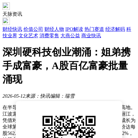
天脉资讯
财经快讯
价值公司
财经人物
IPO解读
热门赛道
经济解码
科
技业界
文化艺术
消费零售
大燕公益
商业快讯
深圳硬科技创业潮涌：姐弟携
手成富豪，A股百亿富豪批量
涌现
2026-05-12
来源：快讯
编辑：瑞雪
在半导体行业的浪潮中，深圳成为硬科技创业者的造富高地。
江波龙电子股份有限公司创始人蔡华波与双胞胎姐姐蔡丽江，
凭借对存储芯片领域的深耕，带领公司从华强北小柜台成长为
全球第二大独立存储器企业。截至最新数据，江波龙股价达每
股562.22元，市值突破2356亿元，蔡氏姐弟合计持股约42%，