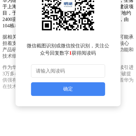
华为练秋湖研发中心作为华为全球规模最大的研发基地，坐落
于上海市青浦区金泽镇西岑社区。该中心是上海市重点建设项
目，于2024年7月全面竣工并正式命名。整个研发中心占地约
2400亩，建筑面积达206万平方米，总投资超过170亿元，由
104栋单体建筑组成。
据相关消息透露，此次公开的芯片基础技术研究实验室可能承
担着支撑华为麒麟芯片、鲲鹏处理器以及昇腾AI芯片等核心
微信截图识别或微信按住识别，关注公
产品研发的重要任务。不过，目前关于该实验室的具体功能和
众号回复数字
1
获得阅读码
技术细节尚未有更多信息披露。
作为华为创新研发的重要载体，练秋湖研发中心计划陆续引进
3万多名研发人才，为华为在芯片、通信等领域的持续突破提
供强有力的支持。这一全球最大研发中心的建成，标志着华为
在技术创新和产业布局上迈出了重要一步。
确定