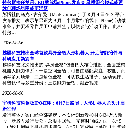
特努斯接任苹果CEO后首场iPhone发布会 录播混合模式或延
续但现场氛围或更活跃
彭博社的马克 · 古尔曼（Mark Gurman）于 8 月 4 日在 X 平台
发布推文，表示苹果正为 9 月上半月举行的线下 iPhone活动做
准备，并要求零售员工申请抽签，以便参与活动工作。 此外
特努…
2026-08-06
越疆科技推出全球首款具身全栖人形机器人 开启智能陪伴与
科研应用新篇章
越疆科技此次推出的“具身全栖”包含四大核心维度，全面重构
机器人能力体系：一是空间全栖，可自由适配家庭、校园、商
场等多元场景；二是角色全栖，可切换生活搭子、运动玩伴、
科普伙伴等多重身份；三是能力全栖，融合视觉…
2026-08-06
宇树科技科创板IPO在即：8月7日路演，人形机器人龙头开启
新征程
发行整体方案已经全部确定，本次计划新发4044.6434万股新
股，新股占发行后公司总股本10%。 完整时间线方面，8月5
日已经开启网下机构初步询价；8月7日完成网上路演并刊登发