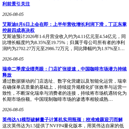
利前景引关注
2026-08-05
艾斯迪8月6日上会在即：上半年营收增长利润下滑，丁正东掌
控超四成表决权
艾斯迪预计2026年1-6月营业收入约为4.11亿元至4.54亿元，同
比增长幅度约为8.35%至19.75%；归属于母公司所有者的净利
润约为2702.27万元至2986.72万元，同比降幅约为1.97%至1…
2026-08-05
瑞幸二季度业绩亮眼：门店扩张提速，中国咖啡市场潜力持续
释放
通过数据驱动的门店选址、数字化营建以及智能化运营，瑞幸
在确保单店质量的基础上，持续提升规模化扩张效率与运营一
致性，不断深化瑞幸与消费者的连接，持续将市场机遇转化为
长期市场份额。中国现制咖啡市场的渗透率相较成熟…
2026-08-05
英伟达AI模型破解量子计算机实用瓶颈：校准难题迎刃而解
这次英伟达为1.5提供了NVFP4量化版本，用英伟达自家的低