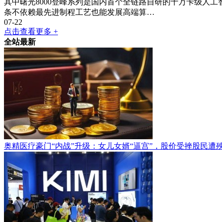
其中曙光8000登峰系列是国内首个全链路自研的十万卡级人
条不依赖最先进制程工艺也能发展高端算…
07-22
点击查看更多 +
全站最新
奥精医疗豪门“内战”升级：女儿女婿“逼宫”，股价受挫股民遭