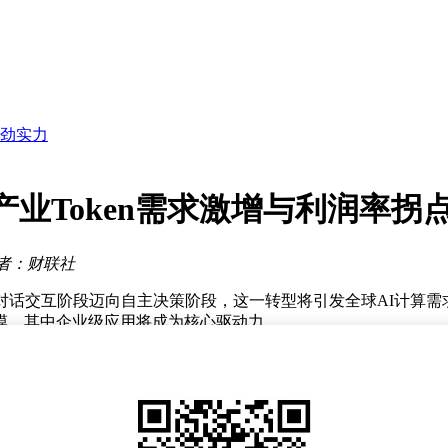
引关注
伴伙伴
深化
强劲实力
增长
董事长
引擎
绿色消费新图景
产业Token需求激增与利润率拐
初现雏形
务拓展创新
引关注
者：财联社
伴伙伴
话交互阶段迈向自主决策阶段，这一转型将引发全球AI计算需求
亿次规模，其中企业级应用将成为核心驱动力。
人存在本质差异。传统对话式AI采用"请求-响应"的单次交互模
ken消耗量可达10万次以上，是普通对话系统的100倍以上。
用更易被公众感知，但企业级智能体的Token密度达到消费端