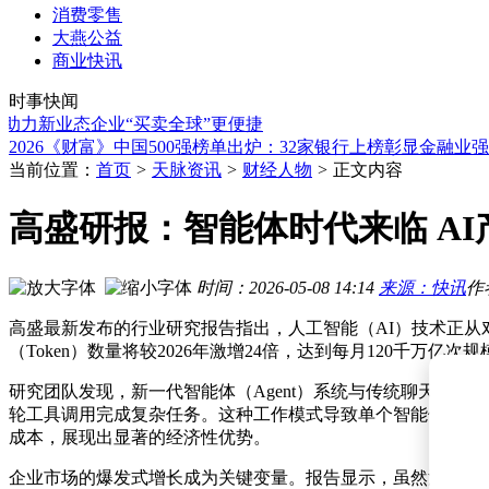
消费零售
大燕公益
中际旭创拟赴港上市发行价上限1010港元 最高融资550亿港元
商业快讯
三体宇宙探索“智子”智能体：有共识记忆人格，成长期互动陪
时事快闻
Costco牵手京东成唯一官方电商伙伴 试运营成绩亮眼未来合作
新业态企业“买卖全球”更便捷
2026《财富》中国500强榜单出炉：32家银行上榜彰显金融业
耐克申凯希解读线上渠道调整：重塑市场生态，聚焦长期健康
奥精医疗家族内讧落幕：83岁黄晚兰击退女儿女婿“逼宫”留任
当前位置：
首页
>
天脉资讯
>
财经人物
>
正文内容
青岛国际啤酒节崂山会场：多元业态融合 点燃夏日文旅消费新
盛夏时节大箐山县文创市集火热开市 林下特产与森林文创共绘
高盛研报：智能体时代来临 AI
齐鲁银行换届进行时：行长张华因年龄未入新董事会，新架构
蚂蚁国际获约12亿美元A轮融资，蚂蚁阿里等助力加速全球业
中际旭创拟赴港上市发行价上限1010港元 最高融资550亿港元
时间：2026-05-08 14:14
来源：快讯
作
三体宇宙探索“智子”智能体：有共识记忆人格，成长期互动陪
高盛最新发布的行业研究报告指出，人工智能（AI）技术正从对
（Token）数量将较2026年激增24倍，达到每月120千万
研究团队发现，新一代智能体（Agent）系统与传统聊天机器
轮工具调用完成复杂任务。这种工作模式导致单个智能体的日均To
成本，展现出显著的经济性优势。
企业市场的爆发式增长成为关键变量。报告显示，虽然消费级应