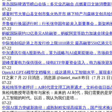
青岛国际啤酒节崂山会场：多元业态融合 点燃夏日文旅消费新
07-22
盛夏时节大箐山县文创市集火热开市 林下特产与森林文创共绘
07-22
齐鲁银行换届进行时：行长张华因年龄未入新董事会，新架构
07-22
蚂蚁国际获约12亿美元A轮融资，蚂蚁阿里等助力加速全球业
07-22
中际旭创拟赴港上市发行价上限1010港元 最高融资550亿港元
07-22
中兴通讯引领A股新热点，算力战略与AI成果双驱动，市场前
07-22
迎峰度夏电力保供强化，绿电ETF华夏资金流入，电力板块迎
07-22
OpenAI GPT-6模型文档曝光：或达通用人工智能水平，展现
IT之家 7 月 22 日消息，消息源 @daniel_mac8 昨日（7
07-22
朱松纯等学者呼吁：AI时代需文理工跨界通才，文科价值日益
朱松纯教授寄语青年与家长：未来的 AI 时代，我们需要的
人工智能的时代。以后，我认为我们是培…
07-22
中国AI算力突破新路径：成熟制程实现高端算力，国产技术换