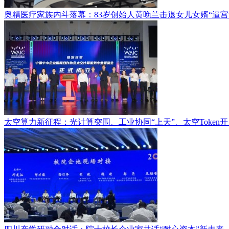
奥精医疗家族内斗落幕：83岁创始人黄晚兰击退女儿女婿“逼宫
太空算力新征程：光计算突围、工业协同“上天”、太空Token