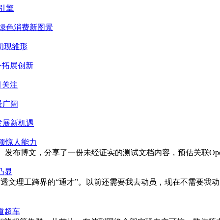
引擎
绿色消费新图景
初现雏形
务拓展创新
引关注
景广阔
发展新机遇
多项惊人能力
 月 21 日）发布博文，分享了一份未经证实的测试文档内容，预估关联Open
凸显
是穿透文理工跨界的“通才”。以前还需要我去动员，现在不需要
道超车