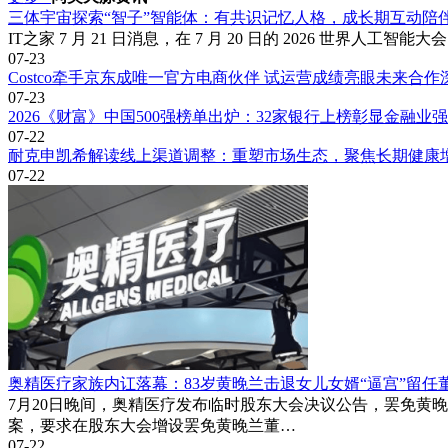
三体宇宙探索“智子”智能体：有共识记忆人格，成长期互动陪
IT之家 7 月 21 日消息，在 7 月 20 日的 2026 世界人工
07-23
Costco牵手京东成唯一官方电商伙伴 试运营成绩亮眼未来合作
07-23
2026《财富》中国500强榜单出炉：32家银行上榜彰显金融业
07-22
耐克申凯希解读线上渠道调整：重塑市场生态，聚焦长期健康
07-22
奥精医疗家族内讧落幕：83岁黄晚兰击退女儿女婿“逼宫”留任
7月20日晚间，奥精医疗发布临时股东大会决议公告，罢免黄
案，要求在股东大会增设罢免黄晚兰董…
07-22