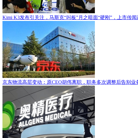
Kimi K3发布引关注，马斯克“叫板”月之暗面“硬刚”，上市传
京东物流高层变动：原CEO胡伟离职，职务多次调整后告别业