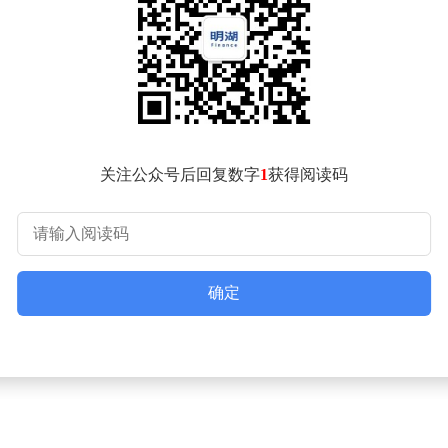
协作"。这种转变不仅消除了人类操作的时间限制，更创造出全新的
年均60%-70%的速度下降，而头部模型供应商的Token价
0芯片为例，其单位计算成本较前代产品下降65%，同时支持处理
体技术的普及正在推动SaaS行业从"按席位收费"向"按产出
中自动化工作流管理、智能决策系统等细分领域将保持30%以上的
关注公众号后回复数字
1
获得阅读码
预期，但能源消耗、数据隐私、算法偏见等问题仍可能制约产业发
确定