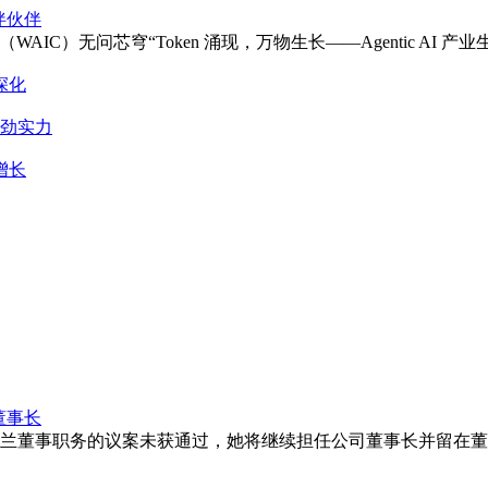
伴伙伴
智能大会（WAIC）无问芯穹“Token 涌现，万物生长——Agentic A
深化
强劲实力
增长
董事长
晚兰董事职务的议案未获通过，她将继续担任公司董事长并留在董