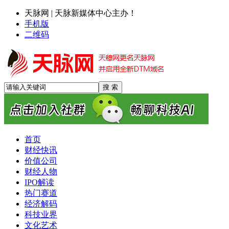
天脉网 | 天脉新媒体中心主办！
手机版
二维码
首页
财经快讯
价值公司
财经人物
IPO解读
热门赛道
经济解码
科技业界
文化艺术