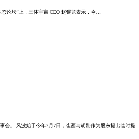
I 产业生态论坛”上，三体宇宙 CEO 赵骥龙表示，今…
事会。 风波始于今年7月7日，崔菡与胡刚作为股东提出临时提