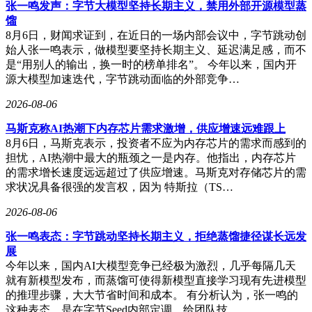
本培养用户付费习惯——当用户完成首次小额购买后，对更高
张一鸣发声：字节大模型坚持长期主义，禁用外部开源模型蒸
客单价商品（如IP联名款、限量版）的接受度将显著提升。裂
馏
变式福袋机制则借助熟人社交网络，在实现低成本拉新的同时
8月6日，财闻求证到，在近日的一场内部会议中，字节跳动创
增强用户粘性。
始人张一鸣表示，做模型要坚持长期主义、延迟满足感，而不
是“用别人的输出，换一时的榜单排名”。 今年以来，国内开
尽管抖音的社交野心日益明显，但其面临的竞争环境不容小
源大模型加速迭代，字节跳动面临的外部竞争…
觑。老牌社交平台QQ近年通过重启经典模式、升级QQ秀等功
能展开反击，其成熟的装扮生态系统已实现与空间、游戏、会
2026-08-06
员等场景的深度联动，用户付费习惯经过二十年培育已根深蒂
马斯克称AI热潮下内存芯片需求激增，供应增速远难跟上
固。不过抖音选择差异化路径：相比QQ强调会员等级特权和
8月6日，马斯克表示，投资者不应为内存芯片的需求而感到的
长期装扮，抖音更聚焦即时聊天场景，通过高频更新的限时商
担忧，AI热潮中最大的瓶颈之一是内存。他指出，内存芯片
品和轻量化设计吸引年轻用户。
的需求增长速度远远超过了供应增速。马斯克对存储芯片的需
行业观察人士指出，抖音此次商业化试探具有双重意义：既验
求状况具备很强的发言权，因为 特斯拉（TS…
证了社交场景的变现潜力，也为平台生态注入新活力。当用户
2026-08-06
开始为聊天表情付费时，意味着其社交行为已产生足够价值支
撑商业闭环。虽然短期内难以动摇QQ的市场地位，但通过精
张一鸣表态：字节跳动坚持长期主义，拒绝蒸馏捷径谋长远发
准切入年轻群体的碎片化社交需求，抖音有望在细分领域开辟
展
新的增长空间。
今年以来，国内AI大模型竞争已经极为激烈，几乎每隔几天
就有新模型发布，而蒸馏可使得新模型直接学习现有先进模型
的推理步骤，大大节省时间和成本。 有分析认为，张一鸣的
这种表态，是在字节Seed内部定调，给团队技…