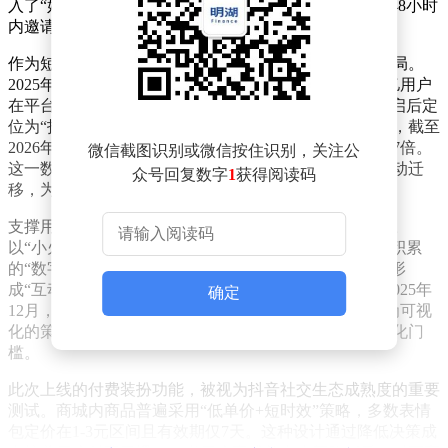
入了“好友分享裂变”机制——用户购买彩蛋福袋后需在48小时
内邀请好友开启，双方均可获得奖励。
作为短视频领域的头部平台，抖音近年持续加码社交布局。
2025年12月的小游戏生态大会上，官方披露每日有超3亿用户
在平台内聊天互动。其独立社交应用“多闪”在2025年重启后定
位为“抖音聊天版”，据第三方数据机构QuestMobile统计，截至
2026年3月，多闪月活跃用户已达3032万，同比增长超17倍。
微信截图识别或微信按住识别，关注公
这一数据表明，用户行为正从单纯的视频消费向社交互动迁
众号回复数字
1
获得阅读码
移，为平台拓展商业化场景提供了基础。
支撑用户社交习惯养成的，是抖音精心设计的互动机制。
以“小火人”功能为例，该玩法通过将聊天频次转化为可积累
的“数字资产”，结合游戏化任务体系和连续登录奖励，形
成“互动-反馈-持续互动”的闭环。官方数据显示，截至2025年
确定
12月，参与该玩法的日活用户突破1亿。这种将社交行为可视
化的策略，有效降低了用户从被动浏览到主动互动的转化门
槛。
此次上线的付费装扮功能，被视为抖音社交生态成熟度的重要
测试。商城内商品普遍采用“低单价+短时效”策略，多数表情
包定价在1-3元区间且有效期仅7天。这种设计通过降低决策成