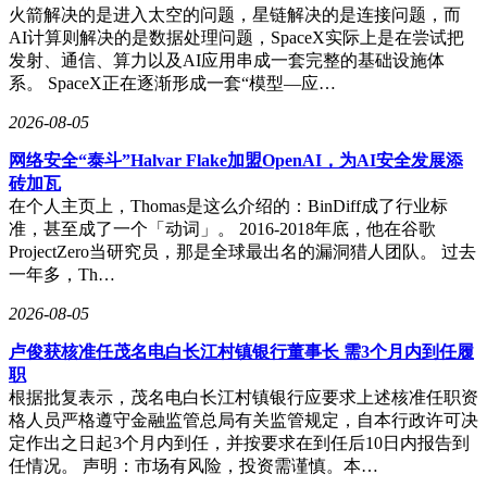
火箭解决的是进入太空的问题，星链解决的是连接问题，而
AI计算则解决的是数据处理问题，SpaceX实际上是在尝试把
发射、通信、算力以及AI应用串成一套完整的基础设施体
系。 SpaceX正在逐渐形成一套“模型—应…
2026-08-05
网络安全“泰斗”Halvar Flake加盟OpenAI，为AI安全发展添
砖加瓦
在个人主页上，Thomas是这么介绍的：BinDiff成了行业标
准，甚至成了一个「动词」。 2016-2018年底，他在谷歌
ProjectZero当研究员，那是全球最出名的漏洞猎人团队。 过去
一年多，Th…
2026-08-05
卢俊获核准任茂名电白长江村镇银行董事长 需3个月内到任履
职
根据批复表示，茂名电白长江村镇银行应要求上述核准任职资
格人员严格遵守金融监管总局有关监管规定，自本行政许可决
定作出之日起3个月内到任，并按要求在到任后10日内报告到
任情况。 声明：市场有风险，投资需谨慎。本…