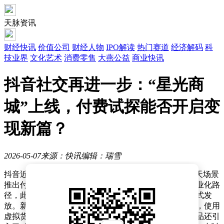
天脉资讯
财经快讯
价值公司
财经人物
IPO解读
热门赛道
经济解码
科
技业界
文化艺术
消费零售
大燕公益
商业快讯
抖音社交再进一步：“星光商
城”上线，付费试探能否开启变
现新篇？
2026-05-07
来源：快讯
编辑：瑞雪
抖音近日在主站悄然上线“星光商城”，正式面向个人聊天场景
推出付费装扮服务。这是该平台首次在社交领域探索商业化路
径，此前相关虚拟装扮多通过免费任务、粉丝福利等形式发
放。新功能上线后，用户可在消息页顶部入口进入商城，使用
虚拟货币购买限时聊天气泡、专属表情等商品，部分商品还引