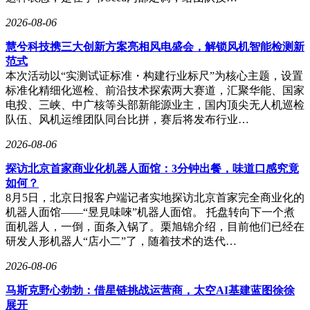
2026-08-06
慧兮科技携三大创新方案亮相风电盛会，解锁风机智能检测新
范式
本次活动以“实测试证标准・构建行业标尺”为核心主题，设置
标准化精细化巡检、前沿技术探索两大赛道，汇聚华能、国家
电投、三峡、中广核等头部新能源业主，国内顶尖无人机巡检
队伍、风机运维团队同台比拼，赛后将发布行业…
2026-08-06
探访北京首家商业化机器人面馆：3分钟出餐，味道口感究竟
如何？
8月5日，北京日报客户端记者实地探访北京首家完全商业化的
机器人面馆——“昱見味唻”机器人面馆。 托盘转向下一个煮
面机器人，一倒，面条入锅了。栗旭锦介绍，目前他们已经在
研发人形机器人“店小二”了，随着技术的迭代…
2026-08-06
马斯克野心勃勃：借星链挑战运营商，太空AI基建蓝图徐徐
展开