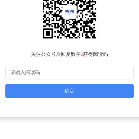
交易对集团和合作伙伴均为双赢局面，不仅为集团带来大量现金
由长江基建牵头）已完成出售英国铁路车辆租赁公司UK Rails（E
长和系优化资产组合、套现以寻求更佳投资机会的策略。
以443亿港元、443亿港元及221.5亿港元的价格，向法国公用事业
来全球公用事业领域规模最大的交易之一，相关交易已于4月27日举
关注公众号后回复数字
1
获得阅读码
资本实力，长江集团（包括长江实业、长江和记、长江基建及电
定合同的项目，以及其他具备潜力的业务。
系未对此作出直接回应。
确定