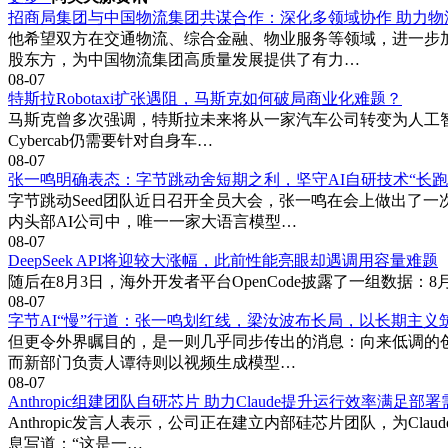
招商局集团与中国物流集团共谋合作：深化多领域协作 助力物
他希望双方在交通物流、综合金融、物业服务等领域，进一步
股东方，为中国物流集团高质量发展提供了有力…
08-07
特斯拉Robotaxi扩张遇阻，马斯克如何破局商业化难题？
马斯克曾多次强调，特斯拉未来将从一家汽车公司转变为人工智能
Cybercab仍需要针对自身车…
08-07
张一鸣明确表态：字节跳动舍短期之利，坚守AI自研技术“长跑
字节跳动Seed团队近日召开全员大会，张一鸣在会上做出了
内头部AI公司中，唯一一家大语言模型…
08-07
DeepSeek API将迎较大涨幅，此前性能亮眼却遇调用容量难题
随后在8月3日，海外开发者平台OpenCode披露了一组数据：8月1日当
08-07
字节AI“慢”行道：张一鸣划红线，梁汝波布长局，以长期主义
但更令外界瞩目的，是一则几乎同步传出的消息：向来低调的创
而新部门负责人谭待则以视频生成模型…
08-07
Anthropic组建团队自研芯片 助力Claude提升运行效率满足部
Anthropic发言人表示，公司正在建立内部硅芯片团队，为C
息写道：“这是一…