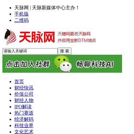
天脉网 | 天脉新媒体中心主办！
手机版
二维码
首页
财经快讯
价值公司
财经人物
IPO解读
热门赛道
经济解码
科技业界
文化艺术