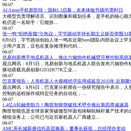
08-07
AI Agent手机新阶段：国标L3启幕，未来体验升级尚需时日
大模型负责理解语言、识别图像和规划任务，是手机的核心能力来源
机仍是一名助手：它能拆…
08-07
张一鸣“拒绝蒸馏”引热议：字节跳动坚持长期主义能否突围AI
8月6日，字节跳动创始人张一鸣在近期Seed团队内部会议上
少用户直言，豆包在复杂推理和代码…
08-07
兆易创新携手地瓜机器人，推出六轴协作机械臂完整控制系统
观点网讯：8月5日，兆易创新与地瓜机器人联合发布六轴协作
驱动搭载兆易创新GD32H77R工业…
08-07
巴克莱报告：人形机器人大规模经济应用或延至2035年 近期
观点网讯：8月6日，巴克莱分析师在一份研究报告中表示，人
控制的远程操作或特定任务的自动化，…
08-07
1.4亿A轮融资助力！陶世智能突破技术壁垒推出第四类减速器
陶世智能也是全球首家突破微型环面包络蜗轮蜗杆量产技术的企
模组业务上，公司已与近百家机器人厂商建立…
08-07
AMC系长城新盛信托高层换新：董事长获批，总经理亦变动