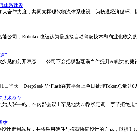
流体系建设
加大合作力度，共同支撑现代物流体系建设，为畅通经济循环、提
公司，Robotaxi也被认为是连接自动驾驶技术和商业化收入
道”
一次少见的公开表态——公司不会把模型蒸馏当作提升AI能力的
天，DeepSeek V4Flash在其平台上单日处理Token总量达8万亿
筑技术壁垒
始人张一鸣，在内部会议上罕见地为AI路线定调：字节拒绝走
署需求
laude设计定制芯片，并将采用硬件与模型协同设计的方式，以提升