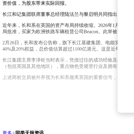
资价值，为股东带来实际回报。
长江和记集团联席董事总经理陆法兰与黎启明共同指出，此项
近年来，长和系在英国的资产布局持续收缩。2026年1月，长和系（
局批准，买家为欧洲铁路车辆租赁公司Beacon。此举被视为
2月26日，长和发布公告称，旗下长江基建集团、电能实业及长实集团分别
40%及20%权益，总价值估算超过1100亿港元。这是近年
长江集团主席李泽钜当时表示，凭借过往的成功经验及雄厚的
（包括英国及其他地区），重点物色受规管行业及拥有长期稳
上述两桩交易被外界视为长和系撤离英国的重要信号，但长和
更多
>
同类天脉资讯