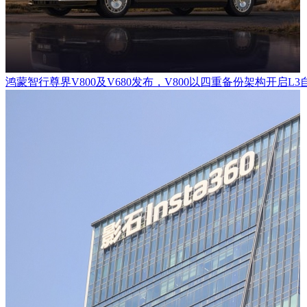
鸿蒙智行尊界V800及V680发布，V800以四重备份架构开启L