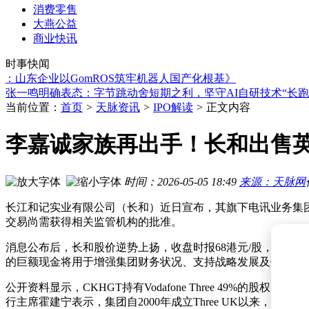
消费零售
大燕公益
巴克莱报告：人形机器人大规模经济应用或延至2035年 近期
商业快讯
招商局集团与中国物流集团共谋合作：深化多领域协作 助力物
时事快闻
特斯拉Robotaxi扩张遇阻，马斯克如何破局商业化难题？
东企业以GomROS筑牢机器人国产化根基》
张一鸣明确表态：字节跳动舍短期之利，坚守AI自研技术“长跑
DeepSeek API将迎较大涨幅，此前性能亮眼却遇调用容量难题
当前位置：
首页
>
天脉资讯
>
IPO解读
>
正文内容
字节AI“慢”行道：张一鸣划红线，梁汝波布长局，以长期主义
Anthropic组建团队自研芯片 助力Claude提升运行效率满足部
AI Agent手机新阶段：国标L3启幕，未来体验升级尚需时日
李嘉诚家族再出手！长和出售英
张一鸣“拒绝蒸馏”引热议：字节跳动坚持长期主义能否突围AI
兆易创新携手地瓜机器人，推出六轴协作机械臂完整控制系统
巴克莱报告：人形机器人大规模经济应用或延至2035年 近期
时间：2026-05-05 18:49
来源：天脉网
招商局集团与中国物流集团共谋合作：深化多领域协作 助力物
长江和记实业有限公司（长和）近日宣布，其旗下电讯业务集团CKH
交易尚需获得相关监管机构的批准。
消息公布后，长和股价逆势上扬，收盘时报68港元/股，涨幅达
的巨额现金将用于增强集团财务状况、支持战略发展及优化营
公开资料显示，CKHGT持有Vodafone Three 49%的股权，
行主席霍建宁表示，集团自2000年成立Three UK以来，通过