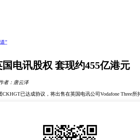
聚焦工业场景
流体系建设
道”
筑技术壁垒
署需求
国电讯股权 套现约455亿港元
赛道？
新方案
聚焦工业场景
作者：唐云泽
流体系建设
GT已达成协议，将出售在英国电讯公司Vodafone Three
4.13%，公司总市值升至2604亿港元。根据公告内容，董事
运资金管理。
剩余51%由Vodafone Group Plc持有。两家公司曾于2023年
持续发展及合并，使其成长为英国最大的电信运营商，客户数量领先，市