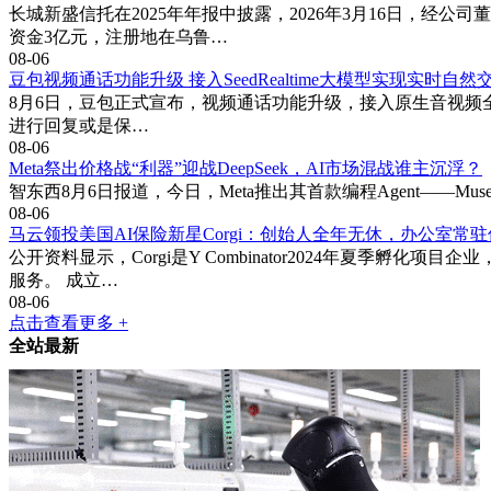
长城新盛信托在2025年年报中披露，2026年3月16日，经
资金3亿元，注册地在乌鲁…
08-06
豆包视频通话功能升级 接入SeedRealtime大模型实现实时自然
8月6日，豆包正式宣布，视频通话功能升级，接入原生音视频全双工大
进行回复或是保…
08-06
Meta祭出价格战“利器”迎战DeepSeek，AI市场混战谁主沉浮？
智东西8月6日报道，今日，Meta推出其首款编程Agent——Muse 
08-06
马云领投美国AI保险新星Corgi：创始人全年无休，办公室常驻
公开资料显示，Corgi是Y Combinator2024年夏
服务。 成立…
08-06
点击查看更多 +
全站最新