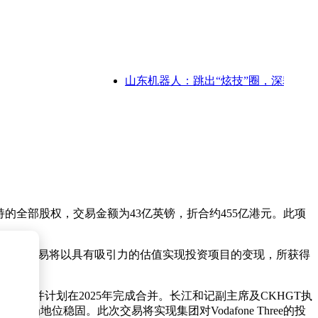
山东机器人：跳出“炫技”圈，深耕实干田，
所持的全部股权，交易金额为43亿英镑，折合约455亿港元。此项
会认为此次交易将以具有吸引力的估值实现投资项目的变现，所获得
6月签署合并协议，并计划在2025年完成合并。长江和记副主席及CKHGT执
场地位稳固。此次交易将实现集团对Vodafone Three的投