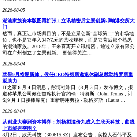
市场情绪也对股价产生了负面影响。小米联合创始人林斌披露
2026-08-05
的五年20亿美元减持计划，给投资者带来了持续的心理压力，
部分投资者担心成为减持的接盘者，纷纷选择观望。同时，重
潮汕家族资本版图再扩张：立讯精密后立景创新叩响港交所大
大事故对市场信心造成冲击，一系列负面事件也影响了公司的
门
信誉，这些都需要时间来修复。
然而，真正让市场瞩目的，不是立景创新“全球第二”的市场地
位，也不是它年入347亿元的营收规模，而是它背后那个熟悉
从估值角度看，市场正在重新审视小米集团的估值逻辑。支撑
的潮汕家族。2018年，王来喜离开立讯精密，通过立景有限公
其万亿市值的“手机×AIoT+汽车+AI”叙事受到挑战。手机业务
司在广州创立了立景创新。 更值得关注…
作为基本盘增长放缓，2026年一季度国内出货量暴跌35%，叠
加印度市场萎缩和存储芯片涨价，利润空间被严重挤压。汽车
2026-08-04
业务虽曾被质疑“烧钱”，但在2025年创新业务经营利润达9亿
苹果9月将迎新帅，候任CEO特努斯邀退休副总裁勒格罗斯重
元，交付41.1万辆，毛利率24.3%，率先实现盈利。而AI与机
返助力
器人业务仍处于高投入期，2026年研发预计超400亿元，短期
IT之家 8 月 4 日消息，彭博社昨日（8 月 3 日）发布博文，报
内难以贡献利润。在手机基本盘受冲击、新业务尚未形成足够
道称苹果公司候任首席执行官约翰 · 特努斯（John Ternus，计
替代的情况下，小米集团的估值正从科技成长股向硬件制造股
划9 月 1 日接棒库克）重新聘用劳拉 · 勒格罗斯（Laura …
靠拢，市盈率从高位回落至16倍左右，进入传统制造企业估值
区间，市场正在进行估值去泡沫化。
2026-08-04
不过，也有观点认为，与那些存在造假行为的公司不同，小米
从创业大赛到资本博弈：刘杨拟溢价九成入主欣天科技，曲线
集团是一家正常且积极进取的公司。虽然发展过程中存在自身
上市能否突围？
短板和难题，但也拥有独特的核心优势和硬实力。在全球范围
8月2日，欣天科技（300615.SZ）发布公告，实控人石伟平及