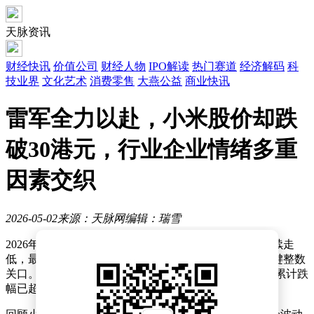
天脉资讯
财经快讯
价值公司
财经人物
IPO解读
热门赛道
经济解码
科
技业界
文化艺术
消费零售
大燕公益
商业快讯
雷军全力以赴，小米股价却跌
破30港元，行业企业情绪多重
因素交织
2026-05-02
来源：天脉网
编辑：瑞雪
2026年4月30日，小米集团-W股价表现低迷，开盘后持续走
低，最终以29.02港元/股收盘，跌破了30港元/股这一关键整数
关口。与2025年6月创下的61.45港元/股历史高点相比，累计跌
幅已超过50%。