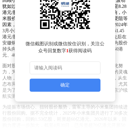
回顾小米集团股价走势，自2018年7月上市以来，其股价波动
犹如过山车。上市初期短暂冲高后便回落破发，最低跌至8.28
港元/股。2020年至2021年1月，受华为手机业务受挫影响，小
米股价攀升至35.9港元/股的新高。但随后因高端化进程受阻等
因素，股价再次回落，2022年10月探底至8.31港元/股。2024年
3月小米汽车上市，带动股价一路走高，2025年6月达到61.45
港元/股的历史峰值。然而，同年3月和10月，小米汽车先后在
安徽铜陵高速和成都天府大道发生重大安全事故，这成为股价
微信截图识别或微信按住识别，关注公
掉头向下的转折点，此后股价一路震荡下跌，接连跌破50港
众号回复数字
1
获得阅读码
元、40港元、30港元等重要整数关口。
面对股价持续下跌的局面，市场不禁发出疑问：雷军如此努
力，为何仍无法阻止小米股价下滑？雷军作为小米集团的灵魂
人物，工作状态堪称“全天候”。从自研芯片到智能汽车，从生
态布局到投资者沟通，再到网络直播，他事事亲力亲为。尤其
确定
是为了测试汽车续航，他不辞辛劳地进行1300多公里的京沪续
航实测直播，“中关村劳模”的称号实至名归。
为提振市场信心、扭转股价颓势，雷军主导的小米集团持续进
行股份回购。据不完全统计，2025年小米集团共进行了30多次
股份回购，回购1.53亿股，耗资超60亿港元。2026年以来，回
购力度进一步加大，截至4月30日，已斥资超70亿港元开展50