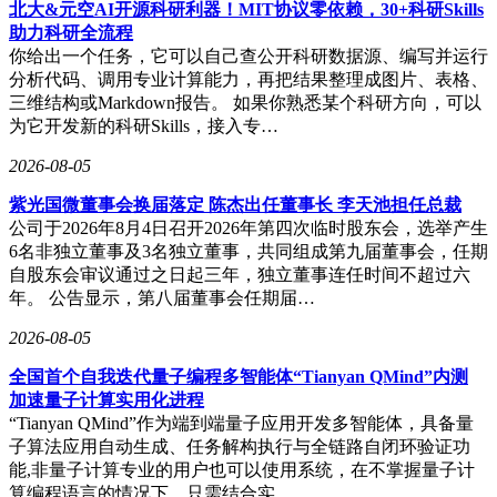
多次回购。但即便如此，股价走势仍未改变。有资深独立评论
北大&元空AI开源科研利器！MIT协议零依赖，30+科研Skills
员曾指出，小米持续、大额的回购为股价提供了重要支撑，若
助力科研全流程
没有这些回购动作，股价可能会更早、更深地跌破30港元关
你给出一个任务，它可以自己查公开科研数据源、编写并运行
口。
分析代码、调用专业计算能力，再把结果整理成图片、表格、
三维结构或Markdown报告。 如果你熟悉某个科研方向，可以
深入分析小米股价下跌的原因，并非其基本面出现崩塌，而是
为它开发新的科研Skills，接入专…
行业环境、企业自身压力与市场情绪共同作用的结果。从行业
层面看，2026年4月全球科技股遭遇阶段性调整，消费电子、
2026-08-05
半导体等赛道资金大量流出，小米作为科技股的重要代表，股
紫光国微董事会换届落定 陈杰出任董事长 李天池担任总裁
价自然受到拖累。同时，全球存储芯片价格上涨，直接压缩了
公司于2026年8月4日召开2026年第四次临时股东会，选举产生
小米手机业务的利润空间。2025年四季度，小米手机毛利率骤
6名非独立董事及3名独立董事，共同组成第九届董事会，任期
降至8.3%，其“性价比”优势面临成本上涨的严峻挑战。
自股东会审议通过之日起三年，独立董事连任时间不超过六
在企业自身方面，核心业务增长乏力是重要问题。手机市场竞
年。 公告显示，第八届董事会任期届…
争激烈，已进入红海阶段，小米高端化转型虽取得一定成效，
2026-08-05
但尚未形成绝对优势。汽车业务虽被市场寄予厚望，但仍处于
规模爬坡期。2026年一季度，小米汽车累计交付约7.9万辆，
全国首个自我迭代量子编程多智能体“Tianyan QMind”内测
仅完成全年55万辆目标的14%，3月交付量较1月峰值大幅回
加速量子计算实用化进程
落，此前热销车型销量也明显下跌，产品热度迅速降温，这直
“Tianyan QMind”作为端到端量子应用开发多智能体，具备量
接影响了市场对小米汽车业务盈利的预期。2025年四季度，汽
子算法应用自动生成、任务解构执行与全链路自闭环验证功
车业务毛利率从三季度的25.5%回落至22.7%，且2026年还面
能,非量子计算专业的用户也可以使用系统，在不掌握量子计
临购置税补贴减半和价格战加剧的双重考验。
算编程语言的情况下，只需结合实…