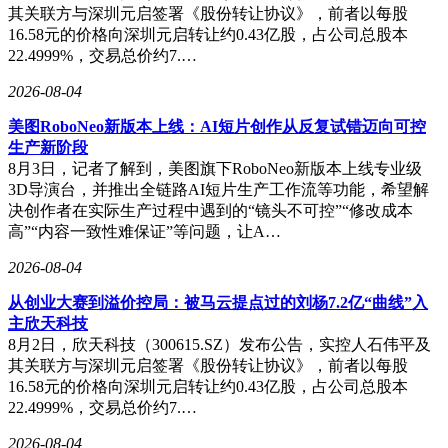
内，能真正实现人车家全生态，且全链路自建芯片、操作系
其关联方与深圳元启签署《股份转让协议》，前者以每股
统、智造工厂和营销渠道的公司并不多，小米集团是重要的潜
16.58元的价格向深圳元启转让约0.43亿股，占公司总股本
力选手之一。外界常认为雷军擅长营销，但不能仅给他贴上营
22.4999%，交易总价约7.…
销标签，更应看到他扎根实业、踏实做产品的坚持与努力。
2026-08-04
美图RoboNeo新版本上线：AI短片创作从反复试错迈向可控
生产新阶段
8月3日，记者了解到，美图旗下RoboNeo新版本上线专业级
3D导演台，并推出全链路AI短片生产工作流等功能，希望解
决创作者在实际生产过程中遇到的“镜头不可控”“修改成本
高”“内容一致性难保证”等问题，让A…
2026-08-04
从创业大赛到溢价控局：被马云提点过的刘杨7.2亿“曲线”入
主欣天科技
8月2日，欣天科技（300615.SZ）发布公告，实控人石伟平及
其关联方与深圳元启签署《股份转让协议》，前者以每股
16.58元的价格向深圳元启转让约0.43亿股，占公司总股本
22.4999%，交易总价约7.…
2026-08-04