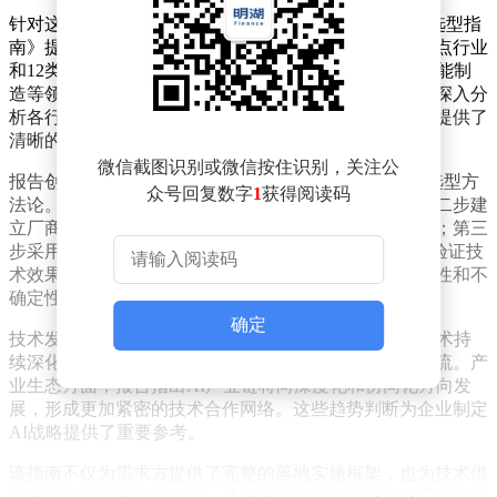
针对这些问题，最新发布的《2026年AI+行业场景落地选型指
南》提出了系统性解决方案。该报告构建了覆盖12个重点行业
和12类通用场景的AI应用全景图谱，涵盖智慧地产、智能制
造等领域，以及研发设计、市场营销等业务环节。通过深入分
析各行业的核心发展趋势和典型应用场景，报告为企业提供了
清晰的AI技术适配路径。
微信截图识别或微信按住识别，关注公
报告创新性地提出"场景识别-厂商匹配-价值验证"三步选型方
众号回复数字
1
获得阅读码
法论。第一步通过业务需求分析精准定位适用场景；第二步建
立厂商能力评估模型，实现技术供给与需求的精准对接；第三
步采用概念验证（PoC）试点方式，在真实业务环境中验证技
术效果。这种方法论有效解决了企业选型过程中的盲目性和不
确定性问题。
确定
技术发展层面，报告预测AI将呈现三大趋势：大模型技术持
续深化应用、智能体技术加速普及、多模态融合成为主流。产
业生态方面，报告指出AI产业链将向深度化和协同化方向发
展，形成更加紧密的技术合作网络。这些趋势判断为企业制定
AI战略提供了重要参考。
该指南不仅为需求方提供了完整的落地实施框架，也为技术供
应商指明了产品优化方向。通过建立标准化的评估体系和实施