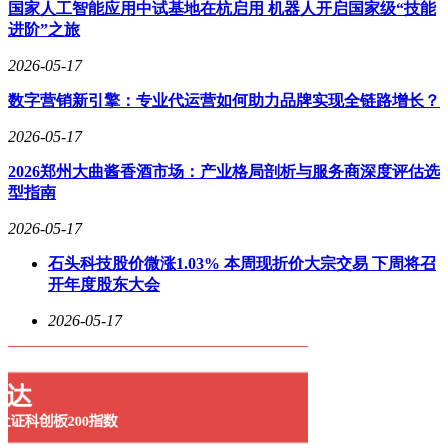
国家人工智能应用中试基地在杭启用 机器人开启国家级“技能
路径，报告致力于推动AI技术真正赋能千行百业，实现技术
进阶”之旅
价值与商业价值的双重转化。对于正在探索AI应用的企业和
机构而言，这份报告具有重要的实践指导意义。
2026-05-17
数字营销新引擎：专业代运营如何助力品牌实现全链路增长？
2026-05-17
2026郑州大曲酱香酒市场：产业格局剖析与服务商深度评估选
型指南
2026-05-17
石头科技股价微涨1.03% 本周现折价大宗交易 下周将召
开年度股东大会
2026-05-17