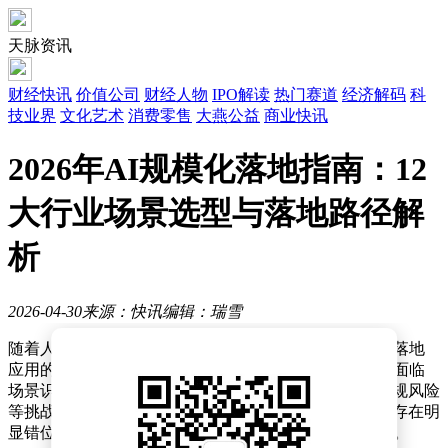
天脉资讯
财经快讯
价值公司
财经人物
IPO解读
热门赛道
经济解码
科
技业界
文化艺术
消费零售
大燕公益
商业快讯
2026年AI规模化落地指南：12
大行业场景选型与落地路径解
析
2026-04-30
来源：快讯
编辑：瑞雪
随着人工智能技术的快速发展，2026年将成为AI大规模落地
应用的关键节点。然而，企业在推进AI应用过程中普遍面临
场景识别困难、投资回报率难以量化、成本高昂以及合规风险
等挑战。与此同时，供需双方在技术认知和需求对接上存在明
显错位，导致沟通效率低下，制约了AI技术的有效落地。