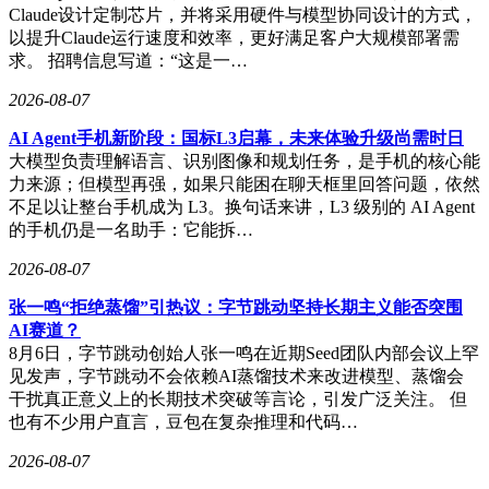
Claude设计定制芯片，并将采用硬件与模型协同设计的方式，
以提升Claude运行速度和效率，更好满足客户大规模部署需
求。 招聘信息写道：“这是一…
2026-08-07
AI Agent手机新阶段：国标L3启幕，未来体验升级尚需时日
大模型负责理解语言、识别图像和规划任务，是手机的核心能
力来源；但模型再强，如果只能困在聊天框里回答问题，依然
不足以让整台手机成为 L3。换句话来讲，L3 级别的 AI Agent
的手机仍是一名助手：它能拆…
2026-08-07
张一鸣“拒绝蒸馏”引热议：字节跳动坚持长期主义能否突围
AI赛道？
8月6日，字节跳动创始人张一鸣在近期Seed团队内部会议上罕
见发声，字节跳动不会依赖AI蒸馏技术来改进模型、蒸馏会
干扰真正意义上的长期技术突破等言论，引发广泛关注。 但
也有不少用户直言，豆包在复杂推理和代码…
2026-08-07