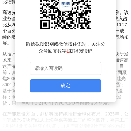
比增幅高达71.09%。
高速光模块业务成为剑桥科技2025年业绩增长的核心引擎。该
业务全年实现营业收入16.75亿元，同比激增240.85%，收入占
比从2024年的13%跃升至34.7%。毛利率方面，同比提升10.27
个百分点至34.49%，显著改善了公司整体盈利水平。这一成
绩的取得，得益于公司在高端光模块领域的技术突破与市场拓
展。
微信截图识别或微信按住识别，关注公
众号回复数字
1
获得阅读码
从技术布局来看，剑桥科技自2009年启动光器件及光模块研发
以来，逐步构建起完整的产品体系。2018年，公司通过加速高
速产品研发进程并收购海外资产，完成了关键技术积累。目
前，其产品已覆盖25G至1.6T全系列，研发与生产重心全面聚
焦800G/1.6T高速率高端产品。2025年，公司完成第二代硅光
800G系列产品开发验证，并实现向海外核心客户批量发货；
确定
基于3nm DSP的1.6T产品完成开发验证，四季度已向客户送
样；400G、800G多款产品通过海外大客户认证并大批量发
货，同时启动了3.2T/6.4T NPO/CPO等前瞻技术研发。
在产能建设方面，剑桥科技持续推进全球化布局。2025年，公
司完成光模块产线从上海至嘉善新工厂的整体搬迁，嘉善工厂
7月通过北美关键客户认证，11月产能达到设计产能的90%以