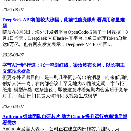
市场关注。控股股东Cambridge Industries Company Limited等计
2026-08-07
划自2026年5月7日至8月6日减持不超过946.9万股，占总股本
比例不超过2.68%；高管张杰等计划自2026年5月21日至8月20
DeepSeek API将迎较大涨幅，此前性能亮眼却遇调用容量难
日减持不超过5.09万股，占总股本比例不超过0.02%。尽管股
题
东减持属于资本市场正常行为，但在公司业绩爆发期，控股股
随后在8月3日，海外开发者平台OpenCode披露了一组数据：8
东与高管的同步减持仍可能引发市场对行业竞争格局与公司长
月1日当天，DeepSeek V4Flash在其平台上单日处理Token总量
期增长预期的分歧，尤其在光模块行业技术迭代加速、市场竞
达8万亿。也有网友发文表示：DeepSeek V4 Flash官…
争日趋激烈的背景下，这一动作的影响值得持续观察。
2026-08-07
字节AI“慢”行道：张一鸣划红线，梁汝波布长局，以长期主
义筑技术壁垒
但更令外界瞩目的，是一则几乎同步传出的消息：向来低调的
创始人张一鸣，在内部会议上罕见地为AI路线定调：字节拒
绝走“模型蒸馏”这条捷径，即便这意味着短期内会落后于竞争
对手。 而新部门负责人谭待则以视频生成模型…
2026-08-07
Anthropic组建团队自研芯片 助力Claude提升运行效率满足部
署需求
Anthropic发言人表示，公司正在建立内部硅芯片团队，为