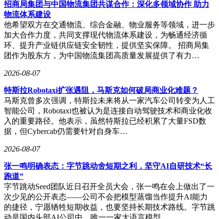
上；马来西亚基地通过北美400G/800G产品稽核并实现批量发
招商局集团与中国物流集团共谋合作：深化多领域协作 助力
货，进一步提升了供应链的稳定性与响应速度。
物流体系建设
他希望双方在交通物流、综合金融、物业服务等领域，进一步
市场表现方面，业绩公告发布后，剑桥科技港股尾盘上演强势
加大合作力度，共同支撑现代物流体系建设，为畅通经济循
反转。股价从日内跌超5%的低位直线拉升，盘中最高涨幅接
环、提升产业链供应链安全韧性，提供坚实保障。 招商局集
近10%，最终收报133.1港元/股，涨幅4.9%，市值达586亿港
团作为股东方，为中国物流集团高质量发展提供了有力…
元。A股市场则表现相对平稳，当日收报153.59元/股，微跌
0.03%。
2026-08-07
剑桥科技的业绩爆发并非偶然，而是深度受益于光模块行业的
特斯拉Robotaxi扩张遇阻，马斯克如何破局商业化难题？
高景气周期。随着全球AI算力建设的持续推进，光模块作为
马斯克曾多次强调，特斯拉未来将从一家汽车公司转变为人工
数据中心高速互联的核心组件，市场需求呈现爆发式增长。据
智能公司，Robotaxi也被认为是连接自动驾驶技术和商业化收
集邦咨询研究数据，全球AI光收发模块市场规模预计将从
入的重要路径。他表示，虽然特斯拉已经积累了大量FSD数
2025年的165亿美元增至2026年的260亿美元，同比增幅超
据，但Cybercab仍需要针对自身车…
57%。为应对这一趋势，光模块头部企业纷纷加大研发投入、
2026-08-07
扩充产能，以巩固市场地位。
张一鸣明确表态：字节跳动舍短期之利，坚守AI自研技术“长
为匹配持续增长的订单需求，剑桥科技也在进行战略性备货。
跑道”
财报显示，2026年一季度公司经营活动产生的现金流量净额
字节跳动Seed团队近日召开全员大会，张一鸣在会上做出了一
为-2.19亿元，主要系业务扩张导致关键物料储备增加，当期
次少见的公开表态——公司不会把模型蒸馏当作提升AI能力
货款支付规模有所上升。
的捷径，宁愿牺牲短期收益，也要坚持长期技术路线。字节跳
动是国内头部AI公司中，唯一一家大语言模型…
然而，在业绩亮眼的同时，公司接连发布的股东减持公告引发