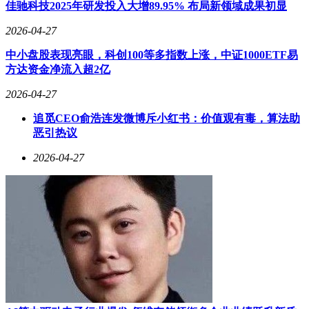
佳驰科技2025年研发投入大增89.95% 布局新领域成果初显
机，可省去建造全动力着陆器的额外费用，同时降低飞行风
险。项目将依托商业企业完成轨道转移、减速制动等环节，以
2026-04-27
及无人机机械结构和推进系统的研发制造。这一模式完全契合
中小盘股表现亮眼，科创100等多指数上涨，中证1000ETF易
NASA局长提出的降低单次任务成本、增加深空探测频次的目
方达资金净流入超2亿
标。
2026-04-27
目前，月球陨落项目的具体耗资尚未公布。贝克表示，NASA
仍在敲定成本与预算细节，但坚信依托技术实力与商业合作，
追觅CEO俞浩连发微博斥小红书：价值观有毒，算法助
能够按计划完成任务。他补充道，项目节奏紧凑，但团队对按
恶引热议
期交付充满信心。
2026-04-27