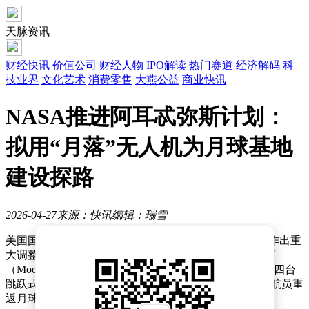
天脉资讯
财经快讯
价值公司
财经人物
IPO解读
热门赛道
经济解码
科
技业界
文化艺术
消费零售
大燕公益
商业快讯
NASA推进阿耳忒弥斯计划：
拟用“月落”无人机为月球基地
建设探路
2026-04-27
来源：快讯
编辑：瑞雪
美国国家航空航天局（NASA）近期对阿耳忒弥斯计划作出重
大调整，其中一项引人注目的举措是启动名为“月球陨落
（MoonFall）”的探测项目。该项目计划在月球南极投放四台
跳跃式无人机，通过实地勘察与科学实验，为2028年宇航员重
返月球及后续月球基地建设提供关键数据支持。