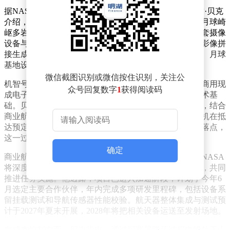
据NASA喷气推进实验室（JPL）月球陨落项目负责人雷·贝克
介绍，该项目将借鉴机智号火星直升机的技术经验，在月球崎
岖多岩的地表开展探测任务。四台无人机每台均配备10套摄像
设备与科学仪器，总计40套设备将协同工作，通过拍摄影像拼
接生成月球全景地貌图。这些数据将为航天员着陆选址、月球
基地设备布设提供重要参考。
微信截图识别或微信按住识别，关注公
机智号火星直升机已成功完成72次飞行任务，其采用的商用现
众号回复数字
1
获得阅读码
成电子元器件和自主避障技术为月球陨落项目提供了技术基
础。贝克表示，新项目无人机将继承机智号的攻坚精神，结合
商业航天产业的配套能力，实现技术突破。例如，无人机在抵
达预定区域上空后，将自主勘测环境并选择最安全的降落点，
这一过程与机智号在火星的跳跃飞行原理相似。
确定
商业航天企业的参与是该项目的一大亮点。贝克强调，NASA
将深度整合商业资源，结合喷气推进实验室的技术优势，共同
推进任务实施。他透露，项目已进入加速阶段，计划于今年6
月选定主要合作伙伴，年内完成多项研发里程碑，包括设备系
留挂载测试和导航传感器性能校验。航天器整体集成与测试预
计于2027年夏末开展，2028年将把相关设备运送至发射场地。
在成本控制方面，贝克指出，通过探测器降落过程中投放无人