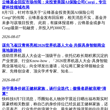
云锋基金回应市场传闻：未投资美国AI保险公司Corgi，专注
容，都可以“整套生成”。
硬科技领域布局
8月7日，针对市场关于“云锋基金投资美国AI保险公司
当图片不仅逼真，还主动植入信息元素来诱导读者相信时，普
Corgi”的传闻，云锋基金发布回应称，相关消息不实，基金并
通用户更容易放下警惕。此次“库克加入小米汽车”的乌龙事
未参与该项目投资。 此前，有媒体报道称，云锋基金或参与
件，正是文生图工具在信息、伦理层面深度影响的初露端倪。
Corgi最新一轮融资，并投入约3000万…
它提醒我们，在享受技术便利的同时，也必须警惕其可能带来
的负面影响。
2026-08-07
面对这一挑战，平台应当承担起责任，将AI标识作为默认设
谋先飞崔汉青将亮相2026世界机器人大会 共探具身智能商业
置，而非可有可无的装饰。对于热点传播图片、名人相关图片
落地新路径
和突发事件图片，应强化溯源和风险提示机制。同时，各方也
借助世界机器人大会这一顶级平台，依托亿欧长期积累沉淀的
应建立起基本的图片核验流程，避免盲目转发未经核实的图
产业资源、行业Know-how，「2026世界机器人大会·具身智能
片。
商业落地论坛」向全球发出邀请，论坛将汇聚全球领袖企业
家、先锋创业者、顶尖学术专家、知名…
技术让图片越来越“会说话”，但世界的真实性不应因此受到冲
击。新的技术降低了视觉表达的门槛，这是大模型能力升级的
2026-08-07
关键进步，但也对虚假信息等问题提出了更高的要求。在AI
孙宇晨身价超王健林家族，谈行业迭代：傲慢者易被浪潮“清
图片泛滥的当下，重建公众的图像真实信任，比更快地将图片
算”
交付给用户更加重要。
快科技8月7日消息，币圈知名人物孙宇晨近日晒出福布斯实时
富豪榜相关数据，称自己的身价排位已经反超王健林家族，还
公开表态，行业迭代的浪潮之中，最先被市场清算的往往是刻