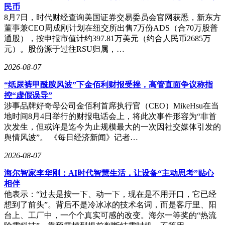
民币
8月7日，时代财经查询美国证券交易委员会官网获悉，新东方
董事兼CEO周成刚计划在纽交所出售7万份ADS（合70万股普
通股），按申报市值计约397.81万美元（约合人民币2685万
元）。股份源于过往RSU归属，…
2026-08-07
“纸尿裤甲酰胺风波”下金佰利财报受挫，高管直面争议称指
控“虚假误导”
涉事品牌好奇母公司金佰利首席执行官（CEO）MikeHsu在当
地时间8月4日举行的财报电话会上，将此次事件形容为“非首
次发生，但或许是迄今为止规模最大的一次因社交媒体引发的
舆情风波”。 《每日经济新闻》记者…
2026-08-07
海尔智家李华刚：AI时代智慧生活，让设备“主动思考”贴心
相伴
他表示：“过去是按一下、动一下，现在是不用开口，它已经
想到了前头”。背后不是冷冰冰的技术名词，而是客厅里、阳
台上、工厂中，一个个真实可感的改变。海尔一等奖的“热流