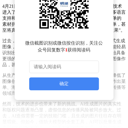
4月21日，OpenAI发布了GPT-Image-2，标志着图像生成技术
进入了一个全新阶段。此次升级重点提升了文字渲染、多语言
支持和视觉推理能力，使得AI生成的图像不再局限于简单的
素材拼贴，而是能够直接生成包含复杂文字的海报、菜单，甚
至将真实人物融入虚拟环境，创造出以假乱真的“照片效果”。
过去，文生图模型主要依赖“理解指令后拼贴素材”的方式生成
微信截图识别或微信按住识别，关注公
图像，在文字和图像推理方面存在明显不足，用户往往能轻易
众号回复数字
1
获得阅读码
识别出“一眼假”的图片。然而，随着技术的升级，AI开始具备
更强的推理能力，能够直接生成结构完整、信息丰富的图像作
品，甚至可以模拟专业设计师的创作风格。
从生产力角度看，这一技术进步无疑具有重要意义。它降低了
图像创作的门槛，使得不会排版或设计的人也能快速制作出菜
确定
单、海报、科普图等活动物料。对于教育、设计、商业传播等
领域而言，这无疑是一次产业性的生产力提升机会。
然而，技术的进步也带来了新的挑战。AI生成图片的真实性
和版权问题逐渐凸显，虚假信息的传播风险被同步放大。过
去，AI造假需要一定的技能门槛，且生成的图片往往存在明
显瑕疵。但如今，借助大模型的全套工具，AI可以批量生成
毫无“PS痕迹”的图片，从聊天截图到广告海报，甚至文案内