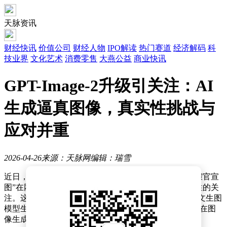
天脉资讯
财经快讯
价值公司
财经人物
IPO解读
热门赛道
经济解码
科
技业界
文化艺术
消费零售
大燕公益
商业快讯
GPT-Image-2升级引关注：AI
生成逼真图像，真实性挑战与
应对并重
2026-04-26
来源：天脉网
编辑：瑞雪
近日，一则关于苹果公司CEO库克将加入小米汽车的“假官宣
图”在网络上广泛传播，引发了公众对AI生成图片真实性的关
注。这张看似真实的“微博截图”实际上是由最新升级的文生图
模型生成，几乎无法辨别其AI痕迹，凸显了当前AI技术在图
像生成领域的飞速进步。