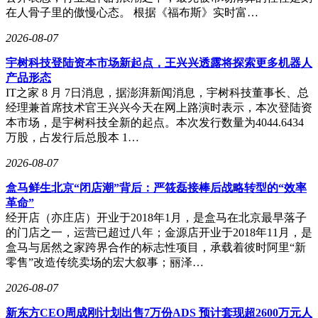
在人骨子里的傲慢心态。 根据《福布斯》实时富…
2026-08-07
宇树科技登陆资本市场新起点，王兴兴透露将探索更多机器人
产品形态
IT之家 8 月 7日消息，据澎湃新闻消息，宇树科技董事长、总
经理兼首席技术官王兴兴今天在网上路演时表示，本次登陆资
本市场，是宇树科技全新的起点。本次发行数量为4044.6434
万股，占发行后总股本 1…
2026-08-07
盒马鲜生北京“闭店潮”背后：严筱磊接棒后战略转型的“效率
革命”
经开店（亦庄店）开业于2018年1月，是盒马在北京最早落子
的门店之一，运营已超过八年；金源店开业于2018年11月，是
盒马与居然之家跨界合作的标志性项目，承载着彼时阿里“新
零售”改造传统卖场的宏大叙事；丽泽…
2026-08-07
新东方CEO周成刚计划出售7万份ADS 预计套现超2600万元人