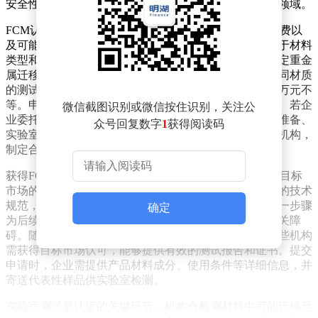
安全性直接关系到食品安全，因此成为各国监管的重点领域。
FCM认证的费用构成较为复杂，主要包含测试费、申请费以
及可能产生的服务费。测试费是核心支出，其金额取决于材料
类型和测试项目。例如，塑料制品需检测总迁移量和特定重金
属迁移，而硅胶制品则需关注挥发性有机物等指标。不同材质
的测试成本差异显著，导致整体费用范围从数千元到数万元不
等。申请费由认证机构收取，用于文件审核和项目管理。若企
微信截图识别或微信按住识别，关注公
业委托专业机构代办，还需支付服务费，涵盖技术文件准备、
众号回复数字
1
获得阅读码
实验室对接等环节。企业应根据产品特性提前咨询认证机构，
制定合理的预算方案。
获得FCM认证需遵循一套标准化流程。企业首先需明确目标
市场的法规要求，如欧盟、美国或中国等地区均有各自的技术
规范，涉及允许使用的材料清单、迁移限量等细节。这一步骤
确定
为后续操作奠定基础，避免因不符合当地标准而遭遇清关障
碍。随后，企业需选择具备资质的第三方检测机构，这些机构
需获得目标市场认可，能够提供有效的测试报告和证书。提交
申请时，企业需提供产品材料成分、使用条件等详细信息，并
寄送代表性样品供实验室检测。
实验室测试是认证的关键环节，机构会检测材料中可能迁移至