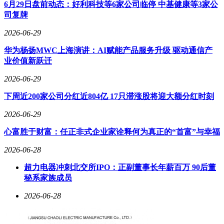
食品的物质，如重金属、塑化剂等。测试项目根据目标市场标
6月29日盘前动态：好利科技等6家公司临停 中基健康等3家公
准确定，可能包括总迁移测试、特定迁移测试和感官测试等。
司复牌
测试完成后，机构出具详细报告，评估产品是否符合法规要
2026-06-29
求。若通过审核，企业将获得FCM符合性证书，证书上会标
注产品名称、材料类型、适用标准等信息，有效期内的证书可
华为杨扬MWC上海演讲：AI赋能产品服务升级 驱动通信产
用于市场清关和销售。
业价值新跃迁
认证并非一劳永逸，企业需定期维护和更新证书。FCM认证
2026-06-29
通常设有有效期，企业需在到期前进行复查或更新测试，以应
对法规变化或产品改进。生产过程中，企业还应实施严格的质
下周近200家公司分红近804亿 17只滞涨股将迎大额分红时刻
量控制，确保产品持续符合标准。材料复杂性是常见挑战之
2026-06-29
一，若产品使用多种材料或添加剂，需分别测试其迁移性，可
能增加样本数量和成本。法规更新也可能影响认证结果，企业
心富胜于财富：任正非式企业家诠释何为真正的“首富”与幸福
需密切关注目标市场动态，及时调整产品设计或测试计划。
2026-06-28
对于跨境电商卖家而言，提前规划认证时间至关重要。测试和
审核周期可能较长，企业需预留足够时间，避免因认证延迟影
超力电器冲刺北交所IPO：正副董事长年薪百万 90后董
响产品上市计划。选择经验丰富的检测机构作为合作伙伴，可
秘系家族成员
简化流程并减少重复工作。通过系统化的认证管理，企业不仅
2026-06-28
能确保产品合规，还能提升市场竞争力，为消费者提供更安全
的产品选择。