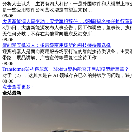
分析人士认为，主要有四大利好：一是外围软件和大模型上市公
是一些应用软件公司营收增速有望迎来拐…
08-06
大唐新能源人事变动：应学军拟辞任，赵刚获提名接任执行董
8月5日，大唐新能源发布人事公告，因工作调整，董事长、
无任何分歧，不存在其他需向股东及港交所…
08-06
智能迎宾机器人：多层级商用场所的科技接待新选择
迎宾机器人是面向商用服务场景打造的智能接待类设备，主要
带路、展品讲解、广告宣传等重复性接待工作…
08-06
Transformer架构遇瓶颈，Mobius架构能否开启AI模型新篇章？
对于（2），这其实是在 AI 领域存在已久的持续学习问题，狭义上指在学
08-06
点击查看更多 +
全站最新