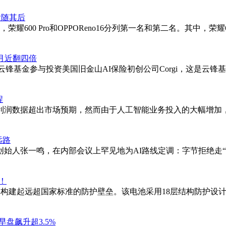
紧随其后
耀600 Pro和OPPOReno16分列第一名和第二名。其中，荣耀
个月近翻四倍
人马云旗下云锋基金参与投资美国旧金山AI保险初创公司Corgi，
程
润数据超出市场预期，然而由于人工智能业务投入的大幅增加，投资
远路
始人张一鸣，在内部会议上罕见地为AI路线定调：字节拒绝走
！
，构建起远超国家标准的防护壁垒。该电池采用18层结构防护设
盘飙升超3.5%