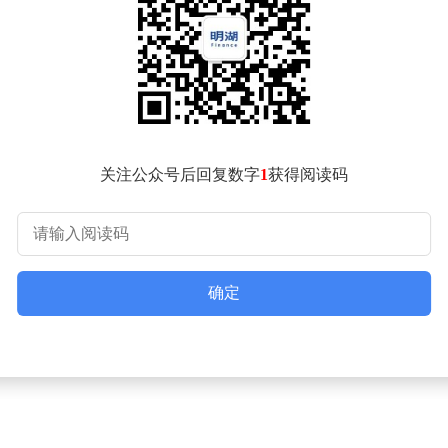
优化的客服测试中取得98%的准确率，在真实计算机操作测试OSWorld
作时间。更引人注目的是，波兰数学家Bartosz Naskręck
ch中，GPT-5.5相比前代模型有显著提升，在生物信息学评估B
测试技术论证、协同处理多格式文档等复杂任务。
关注公众号后回复数字
1
获得阅读码
对高级网络安全和生物技术能力增加专项测试，并收集近200个早
的资源显著减少。
 5美元、输出token 30美元；Pro版定价为每百万输入token 3
PI和Chat Completions API接入服务。此次发布恰逢竞争对手Cl
确定