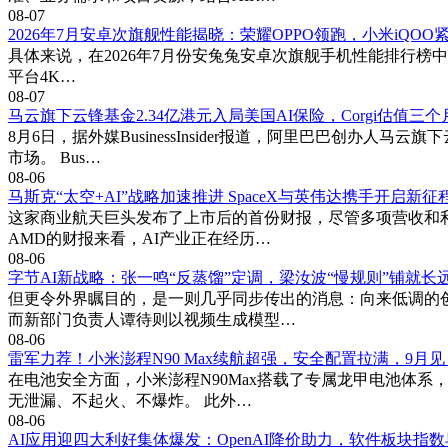
08-07
2026年7月安卓次旗舰性能揭晓：荣耀OPPO领跑，小米iQOO
具体来说，在2026年7月份安兔兔安卓次旗舰手机性能排行榜中，荣
平台4K…
08-07
马云旗下云锋基金2.34亿港元入局美国AI保险，Corgi估值三
8月6日，据外媒BusinessInsider报道，阿里巴巴创办
市场。 Bus…
08-06
马斯克“太空+AI”战略加速推进 SpaceX与英伟达携手开启新征
这家商业航天巨头发布了上市后的首份财报，尽管多项营收和利
AMD的财报来看，AI产业正在经历…
08-06
字节AI新战略：张一鸣“反蒸馏”定调，梁汝波“慢规则”铺就长
但更令外界瞩目的，是一则几乎同步传出的消息：向来低调的创
而新部门负责人谭待则以视频生成模型…
08-06
雷军力荐！小米澎程N90 Max续航超强，安全配置拉满，9月见
在电池安全方面，小米澎程N90Max搭载了专属龙甲电池体系
无泄漏、不起火、不爆炸。 此外…
08-06
AI应用迎四大利好集体爆发：OpenAI降价助力，软件板块指数早