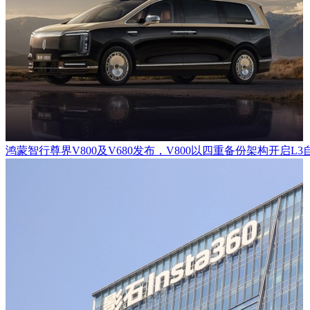
鸿蒙智行尊界V800及V680发布，V800以四重备份架构开启L