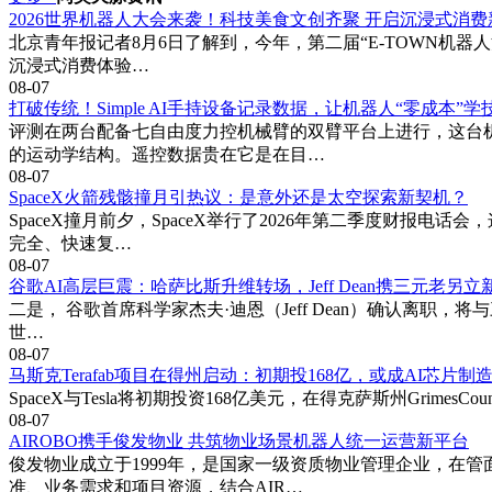
2026世界机器人大会来袭！科技美食文创齐聚 开启沉浸式消费
北京青年报记者8月6日了解到，今年，第二届“E-TOWN机器人消
沉浸式消费体验…
08-07
打破传统！Simple AI手持设备记录数据，让机器人“零成本”学
评测在两台配备七自由度力控机械臂的双臂平台上进行，这台机
的运动学结构。遥控数据贵在它是在目…
08-07
SpaceX火箭残骸撞月引热议：是意外还是太空探索新契机？
SpaceX撞月前夕，SpaceX举行了2026年第二季度财报电
完全、快速复…
08-07
谷歌AI高层巨震：哈萨比斯升维转场，Jeff Dean携三元老另立
二是， 谷歌首席科学家杰夫·迪恩（Jeff Dean）确认离职，将
世…
08-07
马斯克Terafab项目在得州启动：初期投168亿，或成AI芯片制
SpaceX与Tesla将初期投资168亿美元，在得克萨斯州Grim
08-07
AIROBO携手俊发物业 共筑物业场景机器人统一运营新平台
俊发物业成立于1999年，是国家一级资质物业管理企业，在管
准、业务需求和项目资源，结合AIR…