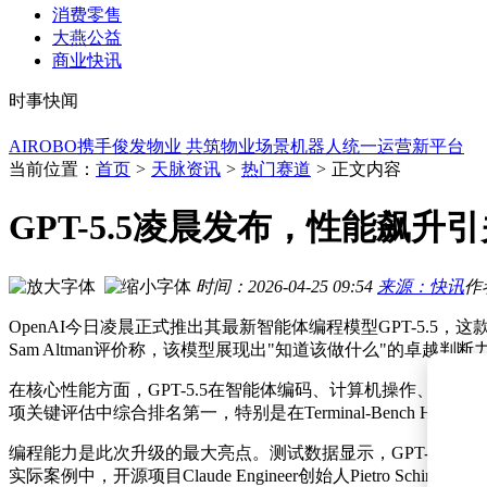
2026世界机器人大会来袭！科技美食文创齐聚 开启沉浸式消费
消费零售
打破传统！Simple AI手持设备记录数据，让机器人“零成本”学
大燕公益
SpaceX火箭残骸撞月引热议：是意外还是太空探索新契机？
商业快讯
谷歌AI高层巨震：哈萨比斯升维转场，Jeff Dean携三元老另立
时事快闻
马斯克Terafab项目在得州启动：初期投168亿，或成AI芯片制
AIROBO携手俊发物业 共筑物业场景机器人统一运营新平台
2026年7月安卓次旗舰性能揭晓：荣耀OPPO领跑，小米iQOO
马云旗下云锋基金2.34亿港元入局美国AI保险，Corgi估值三
当前位置：
首页
>
天脉资讯
>
热门赛道
>
正文内容
马斯克“太空+AI”战略加速推进 SpaceX与英伟达携手开启新征
字节AI新战略：张一鸣“反蒸馏”定调，梁汝波“慢规则”铺就长
GPT-5.5凌晨发布，性能飙升引
2026世界机器人大会来袭！科技美食文创齐聚 开启沉浸式消费
时间：2026-04-25 09:54
来源：快讯
作
OpenAI今日凌晨正式推出其最新智能体编程模型GPT-5.
Sam Altman评价称，该模型展现出"知道该做什么"的卓越判断
在核心性能方面，GPT-5.5在智能体编码、计算机操作、知识型工
项关键评估中综合排名第一，特别是在Terminal-Bench 
编程能力是此次升级的最大亮点。测试数据显示，GPT-5.5在代码编写
实际案例中，开源项目Claude Engineer创始人Pietro 