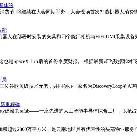
新体验
费节”将继续在大会同期举办，大会现场首次打造机器人消费街ROBO
技能
器人在部署时安装的夹具和四个腕部相机与HiFi-UMI采集设
话会，这也是SpaceX上市后的首份季度财报。 根据最新试飞数据和
新局
与三位谷歌顶级技术元老，共同创办一家名为DiscoveryLoop的
造新里程碑
esCounty建设Terafab——一座先进的人工智能半导体综合工厂
面积超过2800万平方米，是云南地区具有代表性的头部物业服