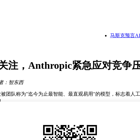
新体验
技能
新局
造新里程碑
马斯克预言AI将
紧随其后
个月近翻四倍
程
远路
关注，Anthropic紧急应对竞争
新体验
者：智东西
5，这款被团队称为"迄今为止最智能、最直观易用"的模型，标志着人
力。
作及早期科学研究等需要跨上下文推理的领域表现尤为突出。第三方评估机构
Hard、GDPval-AA等复杂任务测试中领先同类产品。值得注意
、调试及多工具协同等维度全面超越Gemini 3.1 Pro，在专业
Schirano利用该模型在20分钟内完成代码差异对比、分支创建及完美合