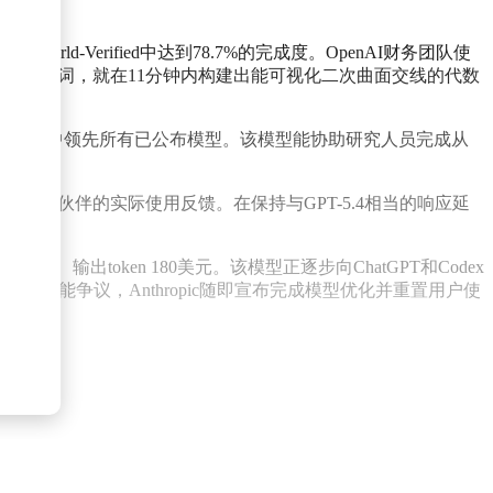
-Verified中达到78.7%的完成度。OpenAI财务团队使
i仅凭单条提示词，就在11分钟内构建出能可视化二次曲面交线的代数
ixBench中领先所有已公布模型。该模型能协助研究人员完成从
期合作伙伴的实际使用反馈。在保持与GPT-5.4相当的响应延
0美元、输出token 180美元。该模型正逐步向ChatGPT和Codex
aude Code性能争议，Anthropic随即宣布完成模型优化并重置用户使