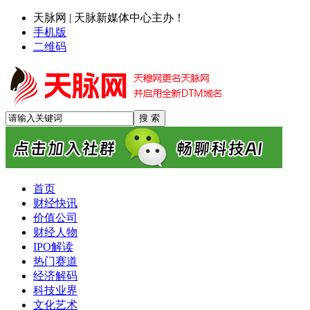
天脉网 | 天脉新媒体中心主办！
手机版
二维码
首页
财经快讯
价值公司
财经人物
IPO解读
热门赛道
经济解码
科技业界
字节AI新战略：张一鸣“反蒸馏”定调，梁汝波“慢规则”铺就长
文化艺术