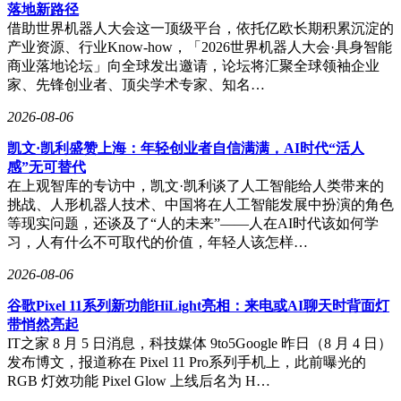
落地新路径
借助世界机器人大会这一顶级平台，依托亿欧长期积累沉淀的
产业资源、行业Know-how，「2026世界机器人大会·具身智能
商业落地论坛」向全球发出邀请，论坛将汇聚全球领袖企业
家、先锋创业者、顶尖学术专家、知名…
2026-08-06
凯文·凯利盛赞上海：年轻创业者自信满满，AI时代“活人
感”无可替代
在上观智库的专访中，凯文·凯利谈了人工智能给人类带来的
挑战、人形机器人技术、中国将在人工智能发展中扮演的角色
等现实问题，还谈及了“人的未来”——人在AI时代该如何学
习，人有什么不可取代的价值，年轻人该怎样…
2026-08-06
谷歌Pixel 11系列新功能HiLight亮相：来电或AI聊天时背面灯
带悄然亮起
IT之家 8 月 5 日消息，科技媒体 9to5Google 昨日（8 月 4 日）
发布博文，报道称在 Pixel 11 Pro系列手机上，此前曝光的
RGB 灯效功能 Pixel Glow 上线后名为 H…