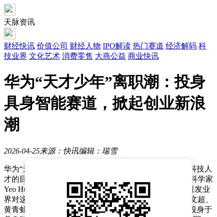
天脉资讯
财经快讯
价值公司
财经人物
IPO解读
热门赛道
经济解码
科
技业界
文化艺术
消费零售
大燕公益
商业快讯
华为“天才少年”离职潮：投身
具身智能赛道，掀起创业新浪
潮
2026-04-25
来源：快讯
编辑：瑞雪
华为“天才少年”计划自启动以来，持续吸引着全球顶尖科技人
才的目光。近日，又一位曾入选该计划的人机交互领域科学家
Yeo Hui Shyong宣布加入具身智能公司数字华夏，再次引发业
界对这一特殊人才群体的关注。此前，已有彭志辉、丁文超、
黄青虬、李银川、周顺波等多位“天才少年”离开华为，投身于