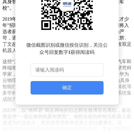
具身智能创业浪潮，使华为被业内戏称为该领域的“黄埔军
校”。
2019年，华为创始人任正非签署内部文件，正式推出“天才少
年”招聘计划，旨在从全球范围内招募顶尖人才。该计划将入
选者薪酬分为三档，最高可达201万元，但选拔标准极为严
苛，通常需要经历七轮考核。首批有8人入选，次年彭志辉、
丁文超等知名科技人才加入，其中彭志辉因大学期间研发双足
微信截图识别或微信按住识别，关注公
机器人和作为科技博主的身份而备受瞩目。
众号回复数字
1
获得阅读码
这些“天才少年”在华为期间积累了丰富的AI算法、智能汽车和
终端领域经验。例如，丁文超曾担任智能驾驶解决方案研究科
学家，黄青虬在智能汽车解决方案BU工作，周顺波则是华为
云物理智能创新Lab首席技术专家。这些背景使他们成为具身
智能行业争抢的对象，该领域需要融合机械、电子、计算机等
确定
多学科知识，而华为的工作经历恰好提供了这种跨领域系统集
成能力。
2022年，以“稚晖君”闻名网络的彭志辉在微博宣布离职，表示
将追求“一直以来的热爱和梦想”。他联合创办的智元机器人迅
速成为行业焦点，其前领导邓泰华也加入担任董事长。这
种“老带新”的模式在华为系创业者中颇为常见，李银川和周凯