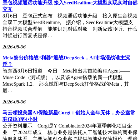
文这对诺亚方舟实验室的同事就共同创立了诺因智能，形成了
豆包视频通话功能升级 接入SeedRealtime大模型实现实时自然
基于共同文化的高效协作网络。
交互
8月6日，豆包正式宣布，视频通话功能升级，接入原生音视频
具身智能创业潮正吸引大量资本涌入。它石智航近日完成4.55
全双工大模型SeedRealtime。 据介绍，SeedRealtime大模型支
亿美元Pre-A轮融资，创下中国该领域最高单轮融资纪录；欧
持音视频联合理解，能够识别对话对象，判断应该聆听、什么
拉万象获得五源资本和高瓴创投数千万元种子轮投资；墨奇智
时候进行回复或是保…
能也于2026年初完成Pre-A轮融资。这些公司的核心技术团队
大多具有华为背景，显示出“华为系”在产业资源整合和商业化
2026-08-06
落地方面的独特优势。
Meta祭出价格战“利器”迎战DeepSeek，AI市场混战谁主沉
业内专家指出，华为培养的人才具备三大核心竞争力：一是跨
浮？
领域的系统工程能力，二是汽车行业积累的机电一体化经验，
智东西8月6日报道，今日，Meta推出其首款编程Agent——
三是基于华为文化形成的高效协作网络。以智能汽车为例，其
Muse Code（测试版），以及该Agent搭载的新一代模型
与机器人在传感器、执行机构等底层技术高度相似，使得相关
MuseSpark 1.2。 那么试图与DeepSeek打价格战的Meta，其
人才能够快速实现技术迁移。这种优势在机器人商业化进程中
最…
尤为关键，因为产品质量管控和生产体系构建往往需要数年积
2026-08-06
累。
马云领投美国AI保险新星Corgi：创始人全年无休，办公室常
华为的人才战略不仅体现在招聘环节。根据其2025年年报，公
驻仅睡3至4小时
司已建立完整的AI人才培养体系，过去两年累计培养8万多名
公开资料显示，Corgi是Y Combinator2024年夏季孵化项目企
AI人才，其中5万人获得专业认证。这种从选拔到培养的全链
业，于2024年成立，核心业务是依托人工智能技术重构商业保
条投入，正在为整个科技行业输送高质量人才，即使部分人才
险服务体系，主要为初创企业客户提供智能化保险报价、理赔