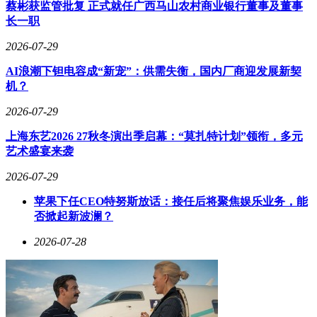
蔡彬获监管批复 正式就任广西马山农村商业银行董事及董事
长一职
2026-07-29
AI浪潮下钽电容成“新宠”：供需失衡，国内厂商迎发展新契
机？
2026-07-29
上海东艺2026 27秋冬演出季启幕：“莫扎特计划”领衔，多元
艺术盛宴来袭
2026-07-29
苹果下任CEO特努斯放话：接任后将聚焦娱乐业务，能
否掀起新波澜？
2026-07-28