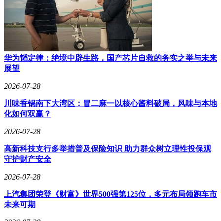
华为韬定律：绝境中辟生路，国产芯片自救的务实之举与未来
展望
2026-07-28
川味香锅南下大湾区：冒二麻一以核心酱料破局，风味与本地
化如何双赢？
2026-07-28
高新科技支行多举措普及保险知识 助力群众树立理性投保观
守护财产安全
2026-07-28
上汽集团荣登《财富》世界500强第125位，多元布局领跑车市
未来可期