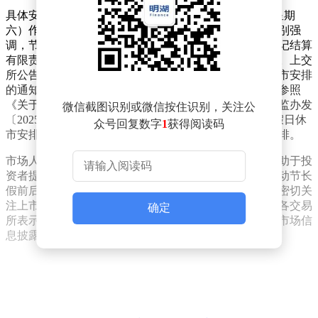
具体安排显示，除5月1日至5日连续休市外，5月9日（星期
六）作为常规周末休市日亦不进行交易。三地交易所特别强
调，节假日期间的清算交收工作将严格按照中国证券登记结算
有限责任公司的统一部署执行，确保市场运行平稳有序。上交
所公告依据《关于上海证券交易所2026年部分节假日休市安排
的通知》（上证公告〔2025〕45号）制定，深交所公告参照
《关于2026年部分节假日放假和休市安排的通知》（证监办发
微信截图识别或微信按住识别，关注公
〔2025〕130号），北交所则根据《关于2026年部分节假日休
众号回复数字
1
获得阅读码
市安排的公告》（北证公告〔2025〕58号）作出相关安排。
市场人士指出，此次三地交易所统一发布休市公告，有助于投
资者提前做好资金安排和交易规划。根据历史数据，劳动节长
假前后市场流动性通常会出现阶段性变化，建议投资者密切关
注上市公司公告及宏观经济数据，合理控制仓位风险。各交易
确定
所表示，将持续做好节假日期间的值班保障工作，确保市场信
息披露渠道畅通无阻。