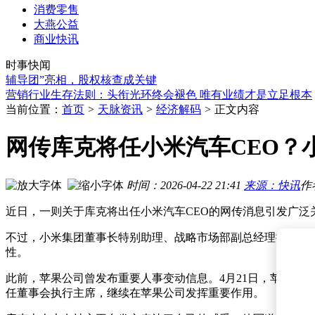
消费零售
大燕公益
半亩花田港股IPO招股书失效 负责人称相关工作仍在有序推进
商业快讯
Popeyes携手淘宝闪购深化合作 借AI与小店模型加速深耕中国
时事快闻
曹德旺胞妹曹芳：从福耀退休到掌舵正力新能，年赚8亿再冲A股
辅导团”亮相，股权核查成关键
营销行业生存法则：头衔光环终会褪色 唯有业绩才是立足根本
澳优乳业与A-ware强强联合：共绘全球羊乳产业新蓝图新布局
2026世界人工智能大会明日启幕 十大“镇馆之宝”引领AI前沿新
当前位置：
首页
>
天脉资讯
>
经济解码
>
正文内容
中国能源布局显成效：多元通道加战略储备，全球油价谁主沉
极智嘉陈曦谈具身智能：市场需求迫切，技术迭代慢成发展瓶
网传库克将任小米汽车CEO？
库克微博发图引关注：泡泡玛特团队到访苹果总部 共话合作新
巴菲特再提股市“赌场论”，直言谷歌买迟了，伯克希尔购谷歌
半亩花田港股IPO招股书失效 负责人称相关工作仍在有序推进
时间：2026-04-22 21:41
来源：快讯
作
Popeyes携手淘宝闪购深化合作 借AI与小店模型加速深耕中国
近日，一则关于库克将出任小米汽车CEO的网传消息引发广
不过，小米集团董事长特别助理、战略市场部副总经理徐洁云很
性。
此前，苹果公司曾发布重要人事变动信息。4月21日，苹果公司正
任董事会执行主席，继续在苹果公司发挥重要作用。