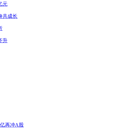
亿元
身共成长
析
齐升
亿再冲A股