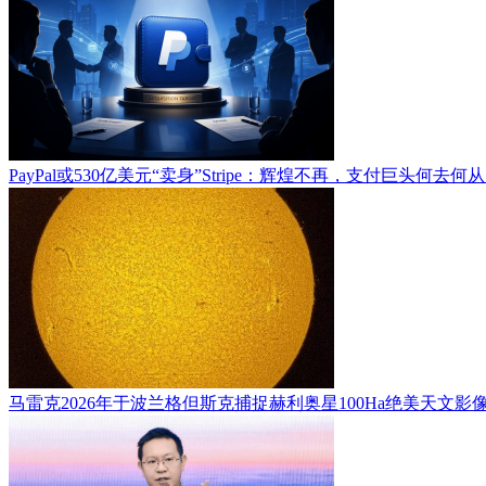
PayPal或530亿美元“卖身”Stripe：辉煌不再，支付巨头何去何
马雷克2026年于波兰格但斯克捕捉赫利奥星100Ha绝美天文影