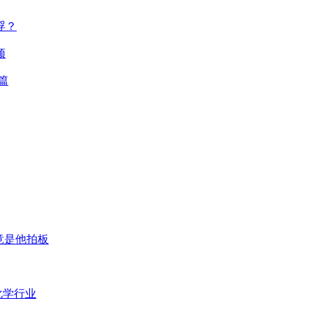
浮？
颈
篇
竟是他拍板
化学行业