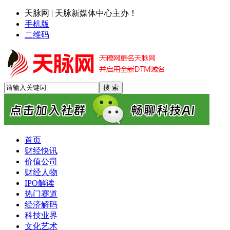
天脉网 | 天脉新媒体中心主办！
手机版
二维码
首页
财经快讯
价值公司
财经人物
IPO解读
热门赛道
经济解码
科技业界
文化艺术