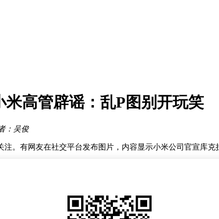
市场
IPO
风向
浮？
颈
小米高管辟谣：乱P图别开玩笑
篇
竟是他拍板
者：吴俊
市场
泛关注。有网友在社交平台发布图片，内容显示小米公司官宣库克
快对此事作出回应。他在社交平台发文称：“乱P图不可取，可
式官宣，现任CEO蒂姆·库克将于2026年9月1日卸任CEO