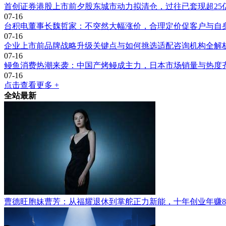
首创证券港股上市前夕股东城市动力拟清仓，过往已套现超25
07-16
台积电董事长魏哲家：不突然大幅涨价，合理定价促客户与自
07-16
企业上市前品牌战略升级关键点与如何挑选适配咨询机构全解
07-16
鳗鱼消费热潮来袭：中国产烤鳗成主力，日本市场销量与热度
07-16
点击查看更多 +
全站最新
曹德旺胞妹曹芳：从福耀退休到掌舵正力新能，十年创业年赚8