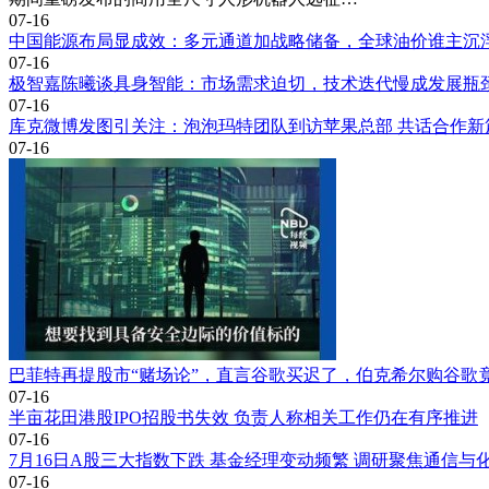
07-16
中国能源布局显成效：多元通道加战略储备，全球油价谁主沉
07-16
极智嘉陈曦谈具身智能：市场需求迫切，技术迭代慢成发展瓶
07-16
库克微博发图引关注：泡泡玛特团队到访苹果总部 共话合作新
07-16
巴菲特再提股市“赌场论”，直言谷歌买迟了，伯克希尔购谷歌
07-16
半亩花田港股IPO招股书失效 负责人称相关工作仍在有序推进
07-16
7月16日A股三大指数下跌 基金经理变动频繁 调研聚焦通信与
07-16