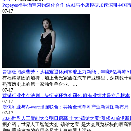
Popeyes携手淘宝闪购深化合作 借AI与小店模型加速深耕中国
07-17
曹德旺胞妹曹芳：从福耀退休到掌舵正力新能，年赚8亿再冲A股
有福耀基因的加持，加上曹氏家族在汽车产业链里，深耕数十载积
熟市历史上的第一家独角兽企业。…
07-17
营销行业生存法则：头衔光环终会褪色 唯有业绩才是立足根本
07-17
澳优乳业与A-ware强强联合：共绘全球羊乳产业新蓝图新布局
07-17
2026世界人工智能大会明日启幕 十大“镇馆之宝”引领AI前沿新
据介绍，世界人工智能大会“镇馆之宝”是大会展览板块的最高
期间重磅发布的商用全尺寸人形机器人远征…