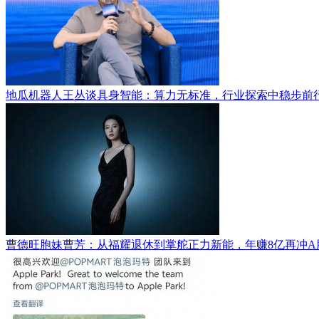
地瓜机器人王丛谈具身智能：算力无标准，行业探索中稳步前
曹德旺胞妹曹芳：从福耀退休到掌舵正力新能，年赚8亿再冲A股