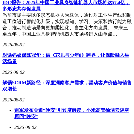
IDC报告：2025年中国工业具身智能机器人市场将达57.4亿，
心理。苹果换帅和小米汽车火爆两大热点事件的叠加，让造谣
多形态共存促发展
者有机可乘，通过P图制造噱头吸引流量。然而，此类谣言不
当前市场主要以多形态机器人为载体，通过对工业生产线和制
仅误导公众，还会干扰企业的正常运营，甚至引发资本市场的
造工位进行智能化升级，实现感知、学习、决策和执行能力融
波动。此前已有造谣者因恶意P图传播企业负面信息而被依法
合，推动制造场景向更加柔性化、自主化方向发展。 未来三
追责，网络并非法外之地，造谣传谣需承担法律责任。
至五年，中国工业具身智能机器人市场将进入由单点…
徐洁云辟谣后，谣言迅速降温，多数网友表示“一看就是P
2026-08-02
图”“太离谱了”。然而，仍有少数营销号恶意传播不实信息。
对此，小米官方表示将保留追究造谣者法律责任的权利，以维
对话蚂蚁保陈冠华：借《花儿与少年8》跨界，让保险融入生
护品牌的合法权益。此次事件也提醒广大网友，面对网络信息
活场景
要保持理性判断，尤其是涉及企业重大人事、合作的消息，务
2026-08-02
必以官方发布为准，切勿轻信、传播未经证实的P图谣言，共
同维护清朗的网络环境。
解锁SCRM新路径：深度洞察客户需求，驱动客户价值与销售
双增长
2026-08-02
雷军发布会道“晚安”引过度解读，小米高管徐洁云隔空
再回“晚安”
2026-08-02