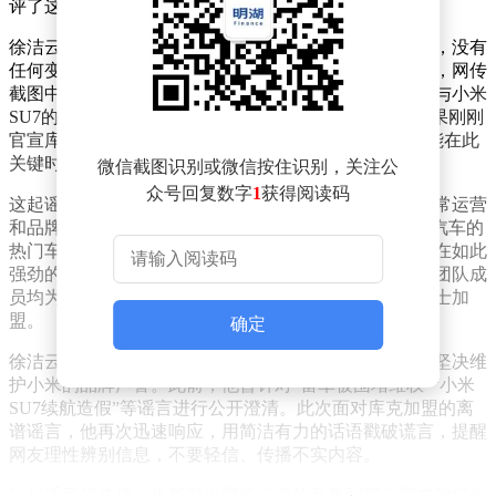
评了这种恶意P图造谣的行为。
徐洁云在辟谣声明中强调，小米汽车的管理层架构稳定，没有
任何变动，库克加盟小米的说法更是无稽之谈。他指出，网传
截图中的字体、排版与小米官方风格完全不符，且库克与小米
SU7的合影也是后期拼接而成，漏洞百出。事实上，苹果刚刚
官宣库克将于9月卸任CEO，转任执行董事长，他不可能在此
关键时刻跨界加盟小米汽车。
微信截图识别或微信按住识别，关注公
众号回复数字
1
获得阅读码
这起谣言的传播，不仅误导了公众，还对小米汽车的正常运营
和品牌声誉造成了不良影响。小米SU7作为国产新能源汽车的
热门车型，自上市以来销量火爆，订单量已突破15万。在如此
强劲的发展势头下，小米汽车的管理层架构稳定，核心团队成
员均为小米资深高管与行业精英，根本无需邀请外部人士加
盟。
确定
徐洁云作为小米的核心高管，多次出面辟谣不实信息，坚决维
护小米的品牌声誉。此前，他曾针对“雷军被围堵维权”“小米
SU7续航造假”等谣言进行公开澄清。此次面对库克加盟的离
谱谣言，他再次迅速响应，用简洁有力的话语戳破谎言，提醒
网友理性辨别信息，不要轻信、传播不实内容。
这起谣言的传播，也折射出网络造谣的乱象和部分网友的猎奇