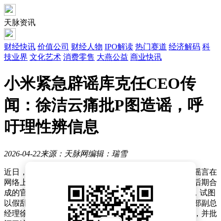
天脉资讯
财经快讯
价值公司
财经人物
IPO解读
热门赛道
经济解码
科
技业界
文化艺术
消费零售
大燕公益
商业快讯
小米紧急辟谣库克任CEO传
闻：徐洁云痛批P图造谣，呼
吁理性辨信息
2026-04-22
来源：天脉网
编辑：瑞雪
近日，一则关于“苹果前CEO库克出任小米汽车CEO”的谣言在
网络上迅速传播，引发广泛关注。该谣言不仅配有经过后期合
成的官宣截图，还附有库克与小米SU7汽车的拼接照片，试图
以假乱真。然而，小米集团董事长特别助理、战略市场部副总
经理徐洁云迅速发文辟谣，明确指出这一消息纯属虚构，并批